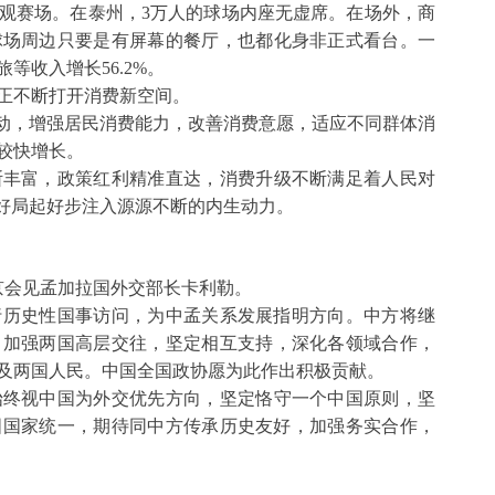
观赛场。在泰州，
3万人的球场内座无虚席。在场外，商
球场周边只要是有屏幕的餐厅，也都化身非正式看台。一
等收入增长56.2%。
正不断打开消费新空间。
行动，增强居民消费能力，改善消费意愿，适应不同群体消
较快增长。
断丰富，政策红利精准直达，消费升级不断满足着人民对
开好局起好步注入源源不断的内生动力。
京会见孟加拉国外交部长卡利勒。
进行历史性国事访问，为中孟关系发展指明方向。中方将继
，加强两国高层交往，坚定相互支持，深化各领域合作，
及两国人民。中国全国政协愿为此作出积极贡献。
始终视中国为外交优先方向，坚定恪守一个中国原则，坚
中国国家统一，期待同中方传承历史友好，加强务实合作，