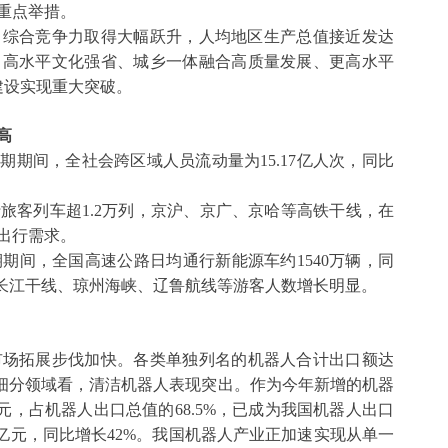
重点举措。
力、综合竞争力取得大幅跃升，人均地区生产总值接近发达
、高水平文化强省、城乡一体融合高质量发展、更高水平
建设实现重大突破。
高
假期期间，全社会跨区域人员流动量为15.17亿人次，同比
行旅客列车超
1.2万列，京沪、京广、京哈等高铁干线，在
出行需求。
假期期间，全国高速公路日均通行新能源车约1540万辆，同
、长江干线、琼州海峡、辽鲁航线等游客人数增长明显。
市场拓展步伐加快。各类单独列名的机器人合计出口额达
。从细分领域看，清洁机器人表现突出。作为今年新增的机器
元，占机器人出口总值的68.5%，已成为我国机器人出口
6亿元，同比增长42%。我国机器人产业正加速实现从单一