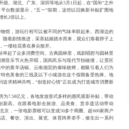
升级。湖北、广东、深圳等地从
5月1日起，在“国补”之外
平台数据显示，“五一”假期，这些以旧换新补贴扩围地
增长2倍以上。
。
博物馆，游玩行程可以被不同的气味串联起来。西湖边的
事。随着剧情推进，采茶姑娘踏水而来，观众们靠着脖子上
，一缕桂花香在鼻尖散开。
地标串起了众多消费空间。古典园林里，戏剧唱腔与园林景
国潮音乐节火热开唱，国风民乐与现代节拍碰撞，让景区
巴中的黄羊汤锅、云南德宏的傣味烧烤，都吸引着人们为
方特色美食的三线及以下小城游在这个假期备受热捧。地
到追求精神共鸣，“创造好心情”正在成为打造城市消费新
票房为7.58亿元，各地发放形式多样的惠民观影补贴，带动
均创新高。在跟着电影去旅游、品美食、赏非遗活动带动
北京，一张电影票根可以变成50多个商圈、超600家商户
书店、餐饮、演出、展览、体育跨界牵手，催生出一系列