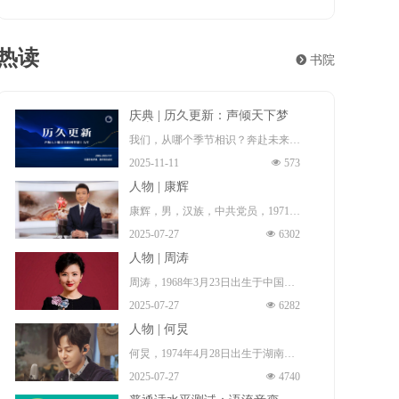
热读
뀹
书院
庆典 | 历久更新：声倾天下梦
想十九年
我们，从哪个季节相识？奔赴未来！
2025-11-11
넶
573
这一程夏冬往复，风月浸染群山与长
人物 | 康辉
河。遍经天光夜色，梦想永远年轻。
康辉，男，汉族，中共党员，1971年
而热爱，更新。
2025-07-27
넶
6302
1月17日出生 （一说，1972年出
2006年至2025年，因为梦想的源起，
人物 | 周涛
生 ），祖籍中国河北省石家庄市无
以及梦想的来路与前程。
周涛，1968年3月23日出生于中国安
极县 ，本科毕业于中国传媒大学播
声倾天下播音主持网梦想十九年：历
2025-07-27
넶
6282
徽省淮南市田家庵区 ，毕业于北京
音系，硕士毕业于北京大学新闻与传
久更新！
人物 | 何炅
广播学院（现中国传媒大学），硕士
播专业，博士毕业于中国传媒大学广
何炅，1974年4月28日出生于湖南省
研究生 ，中国著名女主持人、导
播电视学专业。中国内地节目主持
2025-07-27
넶
4740
长沙市雨花区，中国内地男主持人、
演、制片人、演员、中共党员、播音
人、新闻播音员、央视新闻中心新闻