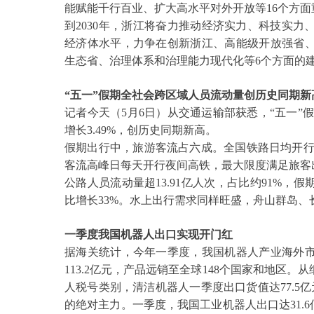
能赋能千行百业、扩大高水平对外开放等16个方面
到
2030年，浙江将奋力推动经济实力、科技实
经济体水平，力争在创新浙江、高能级开放强省
生态省、治理体系和治理能力现代化等6个方面的
“五一”假期全社会跨区域人员流动量创历史同期新
记者今天（
5月6日）从交通运输部获悉，“五一”
增长3.49%，创历史同期新高。
假期出行中，旅游客流占六成。全国铁路日均开
客流高峰日每天开行夜间高铁，最大限度满足旅客
公路人员流动量超
13.91亿人次，占比约91%，
比增长33%。水上出行需求同样旺盛，舟山群岛
一季度我国机器人出口实现开门红
据海关统计，今年一季度，我国机器人产业海外
113.2亿元，产品远销至全球148个国家和地区
人税号类别，清洁机器人一季度出口货值达77.5亿
的绝对主力。一季度，我国工业机器人出口达31.