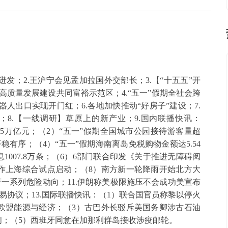
迸发；2.王沪宁会见孟加拉国外交部长；3.【“十五五”开
质量发展建设共同富裕示范区；4.“五一”假期全社会跨
人出口实现开门红；6.各地加快推动“好房子”建设；7.
8.【一线调研】草原上的新产业；9.国内联播快讯：
85万亿元；（2）“五一”假期全国城市公园接待游客量超
平稳有序；（4）“五一”假期海南离岛免税购物金额达5.54
007.8万条；（6）6部门联合印发《关于推进无障碍阅
作上海综合试点启动；（8）南方新一轮降雨开始北方大
府一系列危险动向；11.伊朗称美极限施压不会成功美宣布
贸易协议；13.国际联播快讯：（1）联合国官员称黎以停火
欧盟能源与经济；（3）古巴外长驳斥美国务卿涉古石油
闭；（5）西班牙同意在加那利群岛接收涉疫邮轮。