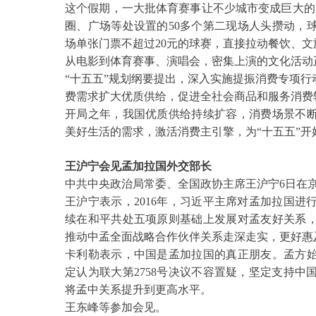
这个假期，一大批体育赛事让不少城市变成巨大的
圈、广场等处设置的50多个第二现场人头攒动，
场单张门票不超过20元的球赛，直接拉动餐饮、文旅
从电影到体育赛事、演唱会，密集上演的文化活动
“十五五”规划纲要提出，深入实施提振消费专项
费需求扩大优质供给，促进全社会商品和服务消费
开局之年，我国优质供给持续扩容，消费场景不
美好生活的需求，激活消费主引擎，为
“十五五”
王沪宁会见孟加拉国外交部长
中共中央政治局常委、全国政协主席王沪宁
6日在
王沪宁表示，
2016年，习近平主席对孟加拉国
续在和平共处五项原则基础上发展对孟友好关系
推动中孟全面战略合作伙伴关系走深走实，更好惠
卡利勒表示，中国是孟加拉国的真正朋友。孟方
定认为联大第
2758号决议不容置疑，坚定支持
将孟中关系提升到更高水平。
王东峰等参加会见。