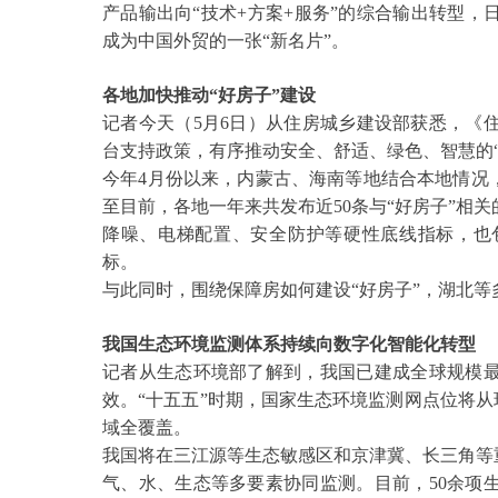
产品输出向“技术+方案+服务”的综合输出转型
成为中国外贸的一张“新名片”。
各地加快推动
“好房子”建设
记者今天（
5月6日）从住房城乡建设部获悉，《
台支持政策，有序推动安全、舒适、绿色、智慧的“
今年
4月份以来，内蒙古、海南等地结合本地情况
至目前，各地一年来共发布近50条与“好房子”相
降噪、电梯配置、安全防护等硬性底线指标，也
标。
与此同时，围绕保障房如何建设
“好房子”，湖北
我国生态环境监测体系持续向数字化智能化转型
记者从生态环境部了解到，我国已建成全球规模
效。
“十五五”时期，国家生态环境监测网点位将从
域全覆盖。
我国将在三江源等生态敏感区和京津冀、长三角等
气、水、生态等多要素协同监测。目前，50余项