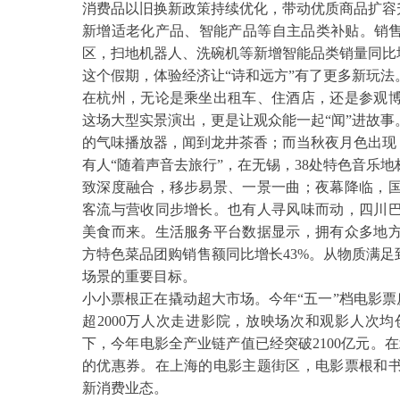
消费品以旧换新政策持续优化，带动优质商品扩容
新增适老化产品、智能产品等自主品类补贴。销售
区，扫地机器人、洗碗机等新增智能品类销量同比
这个假期，体验经济让
“诗和远方”有了更多新玩法
在杭州，无论是乘坐出租车、住酒店，还是参观
这场大型实景演出，更是让观众能一起
“闻”进故
的气味播放器，闻到龙井茶香；而当秋夜月色出现
有人
“随着声音去旅行”，在无锡，38处特色音乐
致深度融合，移步易景、一景一曲；夜幕降临，
客流与营收同步增长。也有人寻风味而动，四川
美食而来。生活服务平台数据显示，拥有众多地
方特色菜品团购销售额同比增长43%。从物质满足
场景的重要目标。
小小票根正在撬动超大市场。今年
“五一”档电影
超2000万人次走进影院，放映场次和观影人次
下，今年电影全产业链产值已经突破2100亿元。在
的优惠券。在上海的电影主题街区，电影票根和
新消费业态。