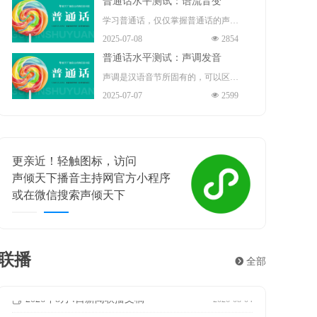
普通话水平测试：语流音变
演员、歌手、导演、作家。
指导（正高）职称 、国务院“政府特
播音部主任 ，中共十九大、二十大
学习普通话，仅仅掌握普通话的声
殊津贴”享受者、中宣部“四个一
2025-07-08
넶
2854
代表 。
母、韵母和声调是不够的。因为我们
批”人才、“五一”劳动奖章 、中国青
普通话水平测试：声调发音
在读书或说话时，不是鼓励地严格按
年“五四”奖章的获得者。现任保利文
声调是汉语音节所固有的，可以区别
照每一个音节的声、韵、调来发音
2025-07-07
넶
2599
化集团股份有限公司艺术总监、保利
意义的声音的高低升降。声调是音节
的，而是根据需要将许多音节快速的
演出有限公司董事长。
结构中不可缺少的组成部分，担负着
组合，连续发出很多音节，形成一连
重要的辨义作用。例如题材和体裁、
串自然的语流。在这个过程中，相邻
更亲近！轻触图标，访问
喜相逢
练习和联系等，这些词语意义的不同
的音素与因素、音节与音节、声调与
声倾天下播音主持网官方小程序
声倾天
主要靠声调来区别。声调贯穿整个音
声调之间就不可避免地会发生相互影
或在微信搜索声倾天下
遇见梦想
节的始终，主要作用在韵腹上。在汉
响，从而使有些音节的读音产生一定
语里，一个音节一般就是一个汉字，
的变化，这就是语流音变。
所以声调也叫字调。声调和音长、音
联播
뀹
全部
强都有关系。但是，它的性质主要决
2026年8月5日新闻联播文稿
2026年7月24日新闻联播文稿
2026年7月23日新闻联播文稿
2026年7月22日新闻联播文稿
2026年7月21日新闻联播文稿
2026年7月20日新闻联播文稿
2026年7月19日新闻联播文稿
2026年7月18日新闻联播文稿
2026年7月17日新闻联播文稿
ꂓ
ꂓ
ꂓ
ꂓ
ꂓ
ꂓ
ꂓ
ꂓ
ꂓ
2026-08-05
2026-07-24
2026-07-23
2026-07-22
2026-07-21
2026-07-20
2026-07-19
2026-07-18
2026-07-17
定于音高。
2026年8月4日新闻联播文稿
ꂓ
2026-08-04