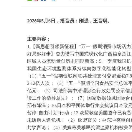
年
5
月
6
日，播音员：刚强，
王音琪
。
202
6
主要内容：
1.【新思想引领新征程】
“五一”假期消费市场活力
好局起好步】奋力谱写中国式现代化广西篇章浙江高
区域人员流动量创历史同期新高；5.一季度我国机器
我国生态环境监测体系持续向数字化智能化转型；
（1）“五一”假期银联网联共处理支付交易金额7.
2.12亿人次；（3）“五一”假期全国食品安全总体
亿元；（5）司法部集中清理涉企行政处罚公示信息1
读工作的指导意见》；（7）国家数据领域国际合
部有降温；10.日本和平团体举行集会抗议日本政
暂停“自由计划”行动；12.欧盟敦促美国遵守已有
未缓解人道危机；（2）欧盟官员：中东冲突重创
封锁言论；（4）美媒称美移民拘留监察机构被关