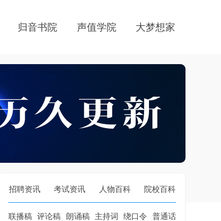
归音书院
声值学院
大梦想家
招聘资讯
考试资讯
人物百科
院校百科
联播稿
评论稿
朗诵稿
主持词
绕口令
普通话