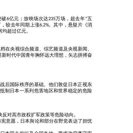
突破
亿元；放映场次达
万场，超去年
五
6
235
“
万，较去年同期上涨
。其中，悬疑片《消
6.2%
房均超过亿元。
点档在央视综合频道、综艺频道及央视新闻、
述新时代中国青年胸怀远大理想，矢志拼搏奋
了战后国际秩序的基础。他们敦促日本正视东
决抵制日本一系列危害地区和世界稳定的危险
决反对高市政权扩军政策等危险动向。
修宪意愿，日本舆论和部分在野党表达了担忧