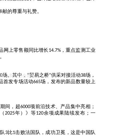
奉献的尊重与礼赞。
品网上零售额同比增长
，重点监测工业
14.7%
。
场。其中，
贸易之桥
供采对接活动
场，
梦想，我们总会遇见。
0
“
”
38
品首发专场活动
场，发布的新品数量较上
665
会期间，超
项前沿技术、产品集中亮相；
6000
（
年）》等
余项成果陆续发布；一
2025
120
国队
比
击败法国队，成功卫冕，这是中国队
3
1