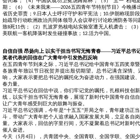
会闭幕；（
）中国队成功卫冕汤姆斯杯；（
）“五一”档电
4
5
期；（
）《未来我来——
五四青年节特别节目》今晚播
6
2026
省历史罪责；
日本人士呼吁守护和平宪法；
伊朗称现阶段
9.
10.
始疏导行动欧洲政治共同体领导人会议举行讨论欧洲防务等问
致
死
伤；（
）扎波罗热核电站实验室遭无人机袭击；（
8
11
2
3
美联航一客机降落时发生碰撞事故；
活力中国。
12.
自信自强
昂扬向上
以实干担当书写无悔青春
——习近平总书
奖者代表的回信在广大青年中引发热烈反响
在五四青年节到来之际，习近平总书记给中国青年五四奖章
各族青年致以节日祝贺并提出殷切期望。总书记满含深情、
响，大家表示要把总书记的嘱托化为奋进动力，在强国建设
春力量。
习近平总书记在回信中说，你们牢记党的嘱托，扎根科技创
线，以实干担当书写无悔青春，展现了新时代中国青年自信
让广大青年感受到巨大的鼓舞与振奋。
习近平总书记强调，今年是
“十五五”开局之年，青年建功正
斗，带动广大青年把个人追求融入国家发展大局，立足各自
量。大家表示，回信的字里行间，无不凝聚着总书记对新时
催人奋进。
今天（
月
日），共青团中央、全国青联、全国学联、全国
5
4