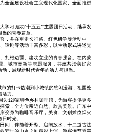
，为全面建设社会主义现代化国家、全面推进
学习 建功‘十五五’”主题团日活动，继承发
担当的青春篇章。
宣誓，并在重走长征路、红色研学等活动中，
讲、话剧等活动丰富多彩，以生动形式讲述党
结、扎根边疆、建功立业的青春强音。在内蒙
理、城市更新等志愿服务，共建共治美好家
活动，展现新时代青年的活力与担当。
城市的打卡热潮到小城镇的悠闲漫游，祖国处
增活力。
周边
家特色乡村咖啡馆，为游客提供更多
129
空探索，全方位亲近自然、欣赏美景。广东中
水岸变身为咖啡音乐厅，美食、文创摊位烟火
假日时光。
梯田间，伴随着开犁、启闸放水，十二道古法
江西安远的山水之间精彩上演，游客饱览秀美