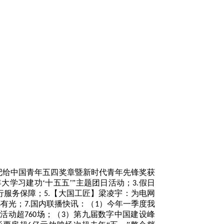
记给中国青年五四奖章暨新时代青年先锋奖获
年大学习建功‘十五五’”主题团日活动；
假日
3.
行服务保障；
【大国工匠】梁凌宇：为电网
5.
都有光；
国内联播快讯：（
）今年一季度我
7.
1
促活动超
场；（
）第九届数字中国建设峰
760
3