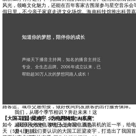
风光，领略文化魅力，还能在百年客家古围屋参与星空音乐会
假日里，不少亲子家庭走进文化场馆。海南科技馆推出科普
大家乐在其中。最新亮相的嫦娥五号返回器与降落伞展品成为
吉林市
家热门文博场馆延时开放至晚上
时，陨石博物馆运
12
9
际场景，为游客点亮星空之梦。河南西峡恐龙遗迹园融合“科技
知道你的梦想，陪伴你的成长
升级为沉浸式史前穿越体验，受到亲子家庭和研学团队的青睐
交通部门全力做好返程出行服务保障
记者从交通运输部了解到，今天（
月
日），全社会跨区域人
热读
5
4
声倾天下播音主持网，知名的播音主持泛
为应对返程客流高峰，铁路部门在热门方向和时段加开列车
뀹
书
专业、全生态品牌。2006年成立以来，已
程。
帮助超30万人次的梦想同路人成长！
公路出行，今天以中长途为主，绕城高速、主要进城通道等
院
注路况信息，确保行车安全。
琼州海峡今天迎来出岛返程高峰，海事部门运用信息化手段
庆典 | 历久更新：声倾天下梦想十
患。
九年
为畅通旅客回家
“最后一公里”，交通运输部督促网约车平台加
路客运、城市交通衔接，做好夜间到发旅客的出行服务保障。
我们，从哪个季节相识？奔赴未来！这
【大国工匠】梁凌宇：为电网铸造
“
底座”
一程夏冬往复，风月浸染群山与长河。
AI
如今，我国风光发电装机已占全国电源总装机的近一半，给
遍经天光夜色，梦想永远年轻。而热
天（
月
日）我们要认识的大国工匠梁凌宇，打造出了我国
爱，更新。
5
4