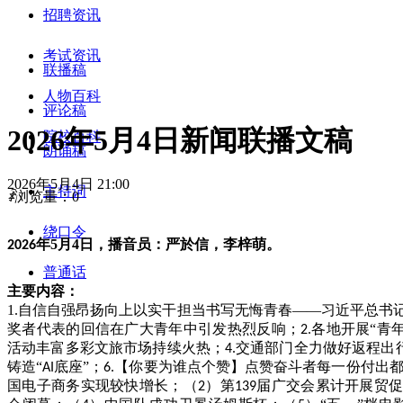
招聘资讯
考试资讯
联播稿
人物百科
评论稿
2026年5月4日新闻联播文稿
院校百科
朗诵稿
2026年5月4日
21:00
主持词
ꄑ
浏览量：
0
绕口令
年
5
月
4
日，播音员：
严於信
，
李梓萌
。
202
6
普通话
主要内容：
1.自信自强昂扬向上以实干担当书写无悔青春
——习近平总书
奖者代表的回信在广大青年中引发热烈反响；
各地开展“青
2.
活动丰富多彩文旅市场持续火热；
交通部门全力做好返程出
4.
铸造“
底座”；
【你要为谁点个赞】点赞奋斗者每一份付出
AI
6.
国电子商务实现较快增长；（
）第
届广交会累计开展贸
2
139