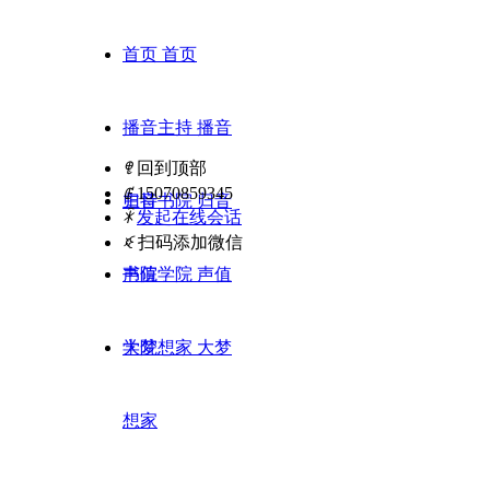
首页
首页
播音主持
播音
ꁸ
回到顶部
ꂅ
15070859345
主持
归音书院
归音
ꁗ
发起在线会话
ꀥ
扫码添加微信
书院
声值学院
声值
学院
大梦想家
大梦
想家