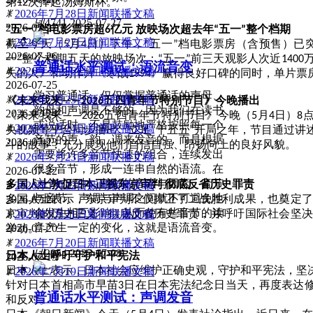
第
次捧起汤姆斯杯。
12
ꂓ
2026年7月28日新闻联播文稿
넶
4741
2025-07-27
2026-07-27
五一
档电影票房超
亿元 放映场次超去年
五一
整个档期
“
”
6
“
”
ꂓ
2026年7月27日新闻联播文稿
截至今天（
月
日）下午，
五一
档电影票房（含预售）已
5
4
“
”
2026-07-26
一
整个档期五天的放映场次；
五一
前三天观影人次近
”
“
”
1400
普通话水平测试：语流音变
ꂓ
2026年7月26日新闻联播文稿
失的人》和动作片《寒战
》赢得良好口碑的同时，单片票
1994
2026-07-25
学习普通话，仅仅掌握普通话的声母、
ꂓ
2026年7月25日新闻联播文稿
《未来我来
五四青年节特别节目》今晚播出
——2026
韵母和声调是不够的。因为我们在读书
2026-07-24
《未来我来
五四青年节特别节目》今晚（
月
日）
——2026
5
4
8
或说话时，不是鼓励地严格按照每一个
ꂓ
2026年7月24日新闻联播文稿
央视频等平台同步播出。立足
十五五
开局之年，节目通过讲
“
”
音节的声、韵、调来发音的，而是根据
2026-07-23
斗的故事，充分展现他们自信自强、昂扬向上的良好风貌。
需要将许多音节快速的组合，连续发出
ꂓ
2026年7月23日新闻联播文稿
很多音节，形成一连串自然的语流。在
2026-07-22
这个过程中，相邻的音素与因素、音节
多国人士敦促日本正视东京审判
彻底反省历史罪责
ꂓ
2026年7月22日新闻联播文稿
与音节、声调与声调之间就不可避免地
多国人士表示，东京审判不仅捍卫了二战胜利成果，也奠定
2026-07-21
会发生相互影响，从而使有些音节的读
京审判的历史正义，彻底反省历史罪责，并呼吁国际社会坚
ꂓ
2026年7月21日新闻联播文稿
音产生一定的变化，这就是语流音变。
举动。
2026-07-20
ꂓ
2026年7月20日新闻联播文稿
넶
2854
2025-07-08
日本人士呼吁守护和平宪法
2026-07-19
日本人士表示，日本社会应维护正确史观，守护和平宪法，坚
ꂓ
2026年7月19日新闻联播文稿
针对日本首相高市早苗
日在日本宪法纪念日当天，再度表达
3
普通话水平测试：声调发音
和反对。