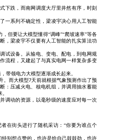
崖式下跌，而南网调度大厅里井然有序，时刻
加了一系列不确定性，梁凌宇决心用人工智能
力，但要让大模型懂得
“调峰”“爬坡速率”等各
判断，梁凌宇不仅要有人工智能的扎实算法功
。
、调试设备。从输电、变电、配电，到电网规
工作流程，又建起了与真实电网一样复杂多变
辑，带领电力大模型逐渐成长起来。
升。而大模型
天前就根据气象预测作出了预
7
判断：压减火电、核电机组，并调用抽水蓄能
来。
判并调动的资源，以毫秒级的速度应对每一次
记者在街头进行了随机采访：“你要为谁点个
们特别想点赞的，也许是给自己鼓鼓劲，也许