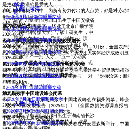
뀹
全
是把这个赞送给最爱的人。
官方微信：VBOYIN
人物 | 周涛
2026-08-07
在记者的随机采访中，为所有努力付出的人点赞，都是对劳动
部
ꂓ
2026年8月7日新闻联播文稿
更亲近！轻触图标，访问
周涛，1968年3月23日出生于中国安徽省
2026-08-05
国内联播快讯
淮南市田家庵区 ，毕业于北京广播学院
ꂓ
2026年8月6日新闻联播文稿
声倾天下播音主持网官方小程序
（现中国传媒大学），硕士研究生 ，中
2026-08-05
国著名女主持人、导演、制片人、演
ꂓ
2026年8月5日新闻联播文稿
今年一季度我国电子商务实现较快增长
或在微信搜索声倾天下
员、中共党员、播音指导（正高）职
2026-08-04
今年以来，我国电子商务实现较快增长。
月份，全国农产
1—3
遇见梦想
称 、国务院“政府特殊津贴”享受者、中
ꂓ
2026年8月4日新闻联播文稿
品产业电商交易额同比增长
，助力壮大实体经济成效明显
10.5%
宣部“四个一批”人才、“五一”劳动奖
2026-08-03
章 、中国青年“五四”奖章的获得者。现
ꂓ
2026年8月3日新闻联播文稿
第
届广交会累计开展贸促活动超
场
139
760
任保利文化集团股份有限公司艺术总
2026-08-02
截至今天（
月
日），第
届广交会已累计举办贸促活动超
现在，关注声倾天下播音主持网内容矩阵。世界再大，因为
5
4
139
76
넳
넲
监、保利演出有限公司董事长。
ꂓ
2026年8月2日新闻联播文稿
吸引了
家采购商与
家供应商参与
一对一
对接洽谈；新
126
510
“
”
2026-08-01
届增长
。
29.3%
넶
6283
2025-07-27
ꂓ
2026年8月1日新闻联播文稿
2026-07-31
第九届数字中国建设峰会闭幕
ꂓ
2026年7月31日新闻联播文稿
今天（
月
日），第九届数字中国建设峰会在福州闭幕。峰
5
4
人物 | 何炅
2026-07-30
《数字中国发展报告（
年）》《全国数据资源调查报告
2025
ꂓ
2026年7月30日新闻联播文稿
批
十五五
数字经济项目加快对接。
“
”
何炅，1974年4月28日出生于湖南省长沙
2026-07-29
中国队成功卫冕汤姆斯杯
市雨花区，中国内地男主持人、演员、
ꂓ
2026年7月29日新闻联播文稿
当地时间
月
日，
汤姆斯杯决赛在丹麦霍森斯举行，中
5
3
2026
歌手、导演、作家。
2026-07-28