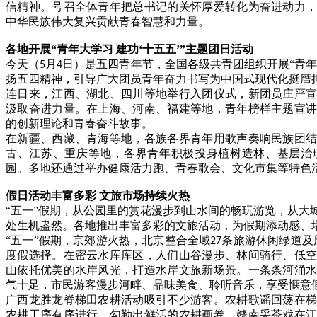
信精神。号召全体青年把总书记的关怀厚爱转化为奋进动力
中华民族伟大复兴贡献青春智慧和力量。
各地开展
“青年大学习 建功‘十五五’”主题团日活动
今天（
月
日）是五四青年节，全国各级共青团组织开展“青年大
5
4
扬五四精神，引导广大团员青年奋力书写为中国式现代化挺膺
连日来，江西、湖北、四川等地举行入团仪式，新团员庄严
汲取奋进力量。在上海、河南、福建等地，青年榜样主题宣
的创新理论和青春奋斗故事。
在新疆、西藏、青海等地，各族各界青年用歌声奏响民族团
古、江苏、重庆等地，各界青年积极投身植树造林、基层治
园。多地还通过举办健康活力跑、青春歌会、文化市集等特色
假日活动丰富多彩
文旅市场持续火热
“五一”假期，从公园里的赏花漫步到山水间的畅玩游览，从大
处生机盎然。各地推出丰富多彩的文旅活动，为假期添动感、
“五一”假期，京郊游火热，北京整合全域
条旅游休闲绿道及
27
度假选择。在密云水库库区，人们山谷漫步、林间骑行、低
山依托优美的水岸风光，打造水岸文旅新场景。一条条河涌
气十足，市民游客漫步河畔、品味美食、聆听音乐，享受惬意
广西龙胜龙脊梯田农耕活动吸引不少游客。农耕歌谣回荡在
农耕工序有序进行，勾勒出鲜活的农耕画卷。赣南采茶戏在