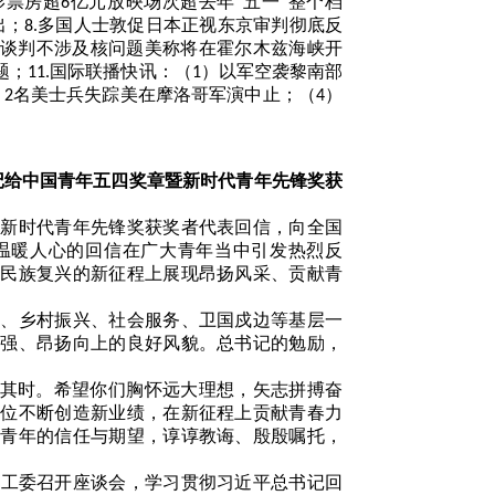
影票房超
亿元放映场次超去年“五一”整个档
6
出；
多国人士敦促日本正视东京审判彻底反
8.
谈判不涉及核问题美称将在霍尔木兹海峡开
题；
国际联播快讯：（
）以军空袭黎南部
11.
1
）
名美士兵失踪美在摩洛哥军演中止；（
）
2
4
记给中国青年五四奖章暨新时代青年先锋奖获
暨新时代青年先锋奖获奖者代表回信，向全国
温暖人心的回信在广大青年当中引发热烈反
、民族复兴的新征程上展现昂扬风采、贡献青
新、乡村振兴、社会服务、卫国戍边等基层一
自强、昂扬向上的良好风貌。总书记的勉励，
当其时。希望你们胸怀远大理想，矢志拼搏奋
岗位不断创造新业绩，在新征程上贡献青春力
代青年的信任与期望，谆谆教诲、殷殷嘱托，
少工委召开座谈会，学习贯彻习近平总书记回