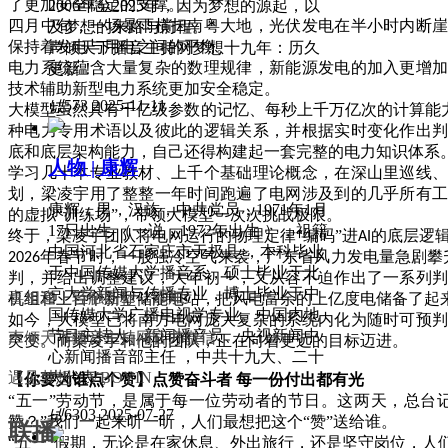
了更加安全稳定的支撑。
2006年至2025年，因为梦想的源起，以
四月中旬，一场暴雨横扫南粤大地，光伏发电在半小时内断
及梦想的来路与前程。
保持着发电与用电之间的平衡。
声倾天下播音主持网梦想十九年：历久
电力系统蕴含大量复杂的数理规律，新能源发电的加入更增
更新！
技术辅助新型电力系统更加安全稳定。
넶
573
2025-11-11
大模型虽然具有千亿级参数的记忆、每秒上千万亿次的计算能
种电力专用术语以及彼此的逻辑关系，并根据实时变化作出
底和底层架构能力，自己还得构建起一套完整的电力知识体系
人物 | 康辉
学习几十本专业教材、上千个基础理论概念，在深山里巡线
划，梁凌宇用了整整一年时间跑遍了电网涉及到的几乎所有
康辉，男，汉族，中共党员，1971年1月
的虚拟
“训练场”，带领大模型一次次挑战极限。
17日出生 （一说，1972年出生 ），祖籍
终于，梁凌宇团队将电网运行的物理定律
“编码”进
的底层逻
AI
中国河北省石家庄市无极县 ，本科毕业
年春节时，一股强冷空气来袭，广东省风力发电量急剧攀
2026
于中国传媒大学播音系，硕士毕业于北
判，并给出调整建议，大年初一，又从容不迫作出了一系列
京大学新闻与传播专业，博士毕业于中
喜相逢！轻触图标，添加
机组和上百个新型储能电站，把风电富余的上亿度电储备了起
国传媒大学广播电视学专业。中国内地
如今，大模型已将南方电网庞大复杂的系统内化为随时可预
节目主持人、新闻播音员、央视新闻中
声倾天下播音主持网官方微信
突变。而梁凌宇和他的团队，正在向着更远的目标迈进。
心新闻播音部主任 ，中共十九大、二十
大代表 。
遇见梦想：VBOYIN
【你要为谁点个赞】点赞奋斗者
每一份付出都有光
“五一”劳动节，是属于每一位劳动者的节日。这两天，总台
넶
6303
2025-07-27
赞？”我们一起来听一听，人们最想把这个“赞”送给谁。
联播
“五一”假期，无论是在家休息、外出旅行，还是坚守岗位，人