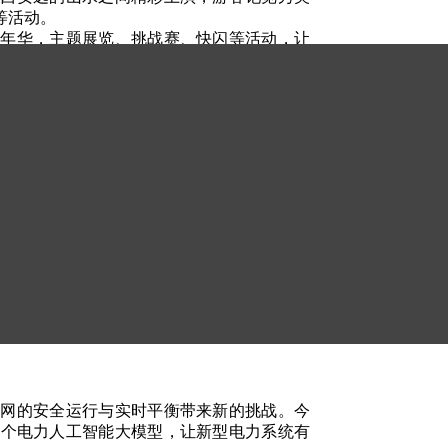
等活动。
嘉年华，主题展览、挑战赛、快闪等活动，让
全场焦点，吸引游客拍照留念。
“五一”期间，
用声光电高科技展陈设计，沉浸式还原宇宙星
文化
旅游”元素打造特色项目，将传统观光
+
+
。
员流动量预计超
亿人次，同比增长
。
2.93
4.2%
，增开夜间高铁，全力保障旅客平安有序返
节点易发生时段性拥堵。请司机朋友们及时关
对客滚船实施全程动态监控，及时排查安全隐
大高峰时段运力保障，并统筹铁路、民航与道
电网的安全运行与实时平衡带来新的挑战。今
首个电力人工智能大模型，让新型电力系统有