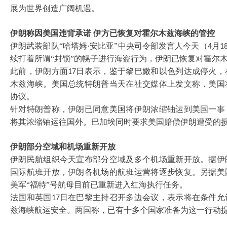
展为世界创造广阔机遇。
伊朗称因美国违背承诺
伊方已恢复对霍尔木兹海峡的管控
伊朗武装部队
“哈塔姆·安比亚”中央司令部发言人今天（
月
4
1
续打着所谓“封锁”的幌子进行海盗行为，伊朗已恢复对霍尔
此前，伊朗方面
日表示，鉴于黎巴嫩和以色列达成停火，
17
木兹海峡。美国总统特朗普当天在社交媒体上发文称，美国
协议。
针对特朗普称，伊朗已同意美国将伊朗浓缩铀运到美国一事
将其浓缩铀运往国外。巴加埃同时要求美国赔偿伊朗遭受的
伊朗部分空域和机场重新开放
伊朗民航组织今天宣布部分空域及多个机场重新开放。据伊
国际航班开放，伊朗各机场的航班运营将逐步恢复。另据美
美军“福特”号航母目前已重新进入红海执行任务。
法国和英国
日在巴黎主持召开多边会议，表示将在条件允
17
兹海峡航运安全。两国称，已有十多个国家准备为这一行动