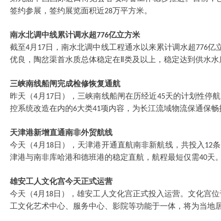
签约参展，签约展览面积近
万平方米。
28
南水北调中线累计调水超
亿立方米
776
截至
月
日，南水北调中线工程通水以来累计调水超
亿
4
17
776
优良，陶岔渠首水质总体稳定在Ⅱ类及以上，稳定达到供水水
三峡南线船闸完成检修恢复通航
昨天（
月
日），三峡南线船闸在历经近
天的计划性停航
4
17
45
控系统改造在内的
大类
项内容，为长江流域物流保通保畅
6
41
天津港新增直通南非外贸航线
今天（
月
日），天津港开通直航南非新航线，共投入
条
4
18
12
津港与南非库哈港和德班港的稳定直航，航程最短仅需
天
40
雄安工人文化宫今天正式运营
今天（
月
日），雄安工人文化宫正式投入运营。文化宫位
4
18
工文化艺术中心、服务中心、影院等功能于一体，将为当地