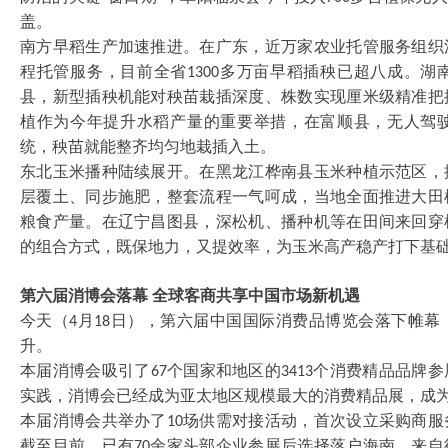
盖。
南方早稻生产加速推进。在广东，近万家农业托管服务组织
程托管服务，目前全省
多万亩早稻插秧已超八成。湖
1300
县，新型插秧机能对秧苗栽插深度、株数实现厘米级精准把
植作为今年提升水稻产量的重要举措，在富顺县，无人驾
统，秧苗就能整齐均匀地栽插入土。
东北玉米播种陆续展开。在黑龙江桦南县玉米种植示范区，
层覆土、同步施肥，整套流程一气呵成，当地全面推进大田
粮食产量。在辽宁昌图县，深松机、播种机等在田间来回穿
的组合方式，既保地力，又提效率，为玉米高产稳产打下基
第六届消博会落幕
全球客商共享中国市场新机遇
今天（
月
日），第六届中国国际消费品博览会落下帷幕
4
18
升。
本届消博会吸引了
个国家和地区的
个消费精品品牌参
67
3413
实践，消博会已经成为亚太地区规模最大的消费精品展，成
本届消博会共举办了
场供需对接活动，首次设立采购商服
10
截至目前，已有
余家头部企业参展后选择落户海南。来自
70