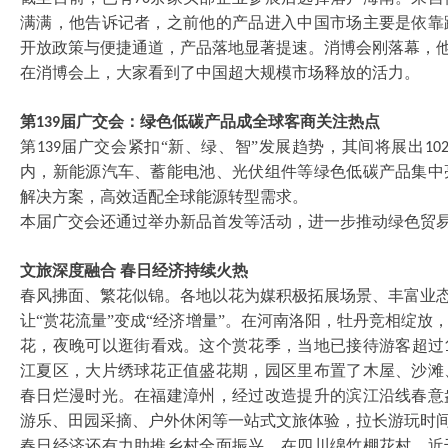
满满，他告诉记者，之前他的产品进入中国市场主要是依靠
开放政策与便捷通道，产品落地显著提速。消博会刚落幕，
在消博会上，大家看到了中国超大规模市场释放的活力。
第
届广交会：绿色低碳产品成全球客商关注热点
139
第
届广交会紧扣“新、绿、智”发展趋势，其间将展出
139
102
内，新能源汽车、蓄能电池、光伏组件等绿色低碳产品集中
解决方案，高效适配全球能源转型需求。
本届广交会还通过举办新品首发等活动，进一步推动绿色贸
文旅深度融合
春日经济持续火热
春风拂面、繁花似锦。各地以花为媒积极拓展场景、丰富业
让
“赏花流量”变成“经济增量”。在河南洛阳，牡丹竞相绽
花，夜晚可以逛街看戏。这个赏花季，当地已接待游客超过
江夏区，大片绣球花正值盛花期，园区里布置了木屋、沙滩
春日烂漫时光。在福建漳州，经过改造提升的滨江沿线春意
游乐、田园采摘、户外休闲等一站式文旅体验，拉长游玩时
春日经济还有力助推乡村全面振兴。在四川绵竹棚花村，近