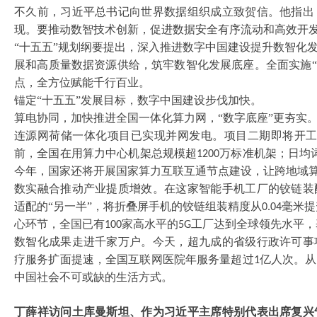
不久前，习近平总书记向世界数据组织成立致贺信。他指出
现。要推动数智技术创新，促进数据安全有序流动和高效开
“十五五”规划纲要提出，深入推进数字中国建设提升数智化
展和高质量数据资源供给，筑牢数智化发展底座。全面实施
点，全方位赋能千行百业。
锚定
“十五五”发展目标，数字中国建设步伐加快。
算电协同，加快推进全国一体化算力网，
“数字底座”更夯实
连源网荷储一体化项目已实现并网发电。项目二期即将开
前，全国在用算力中心机架总规模超
万标准机架；日均
1200
今年，国家还将开展国家算力互联互通节点建设，让跨地域
数实融合推动产业提质增效。在这家智能手机工厂的铰链装
适配的
“另一半”，将折叠屏手机的铰链组装精度从
毫米提
0.04
心环节，全国已有
家高水平的
工厂达到全球领先水平，
100
5G
数智化成果走进千家万户。今天，超九成的省级行政许可事
疗服务扩面提速，全国互联网医院年服务量超过
亿人次。从
1
中国社会不可或缺的生活方式。
丁薛祥访问土库曼斯坦、作为习近平主席特别代表出席复兴