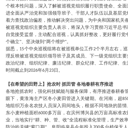
个根本性问题，深入了解被巡视党组织履行职责使命、全面
进全面从严治党和加强领导班子、干部人才队伍以及基层党
着力查找政治偏差，推动解决突出问题，为中央和国家机关
被巡视党组织主要负责人表示，将深入学习贯彻习近平总书
自觉接受监督，主动配合巡视，认真抓好整改，更好履行党
个确立”、坚决做到“两个维护”。
据悉，
个中央巡视组将在被巡视单位工作
个半月左右，巡
15
2
理反映被巡视党组织领导班子及其成员、下一级党组织主要
政治纪律、组织纪律、廉洁纪律、群众纪律、工作纪律、生
时间截止到
年
月
日。
2026
6
23
【在希望的田野上】抢农时
抓田管
各地春耕有序推进
各地抢抓农时，强化科技赋能与服务保障，有序推进春耕春
眼下，黄淮海主产区冬小麦田管进入关键期。在河南，超
85
地组织万余名农技人员深入田间地头，根据不同地块的苗情
东小麦种植面积
多万亩，在滨州博兴县的万亩高标准农
6000
业，当地实行“耕、种、管、收”全流程标准化管理，生产效
防治的关键“窗口期”，阜阳临泉县今年投入
多台植保无人
700