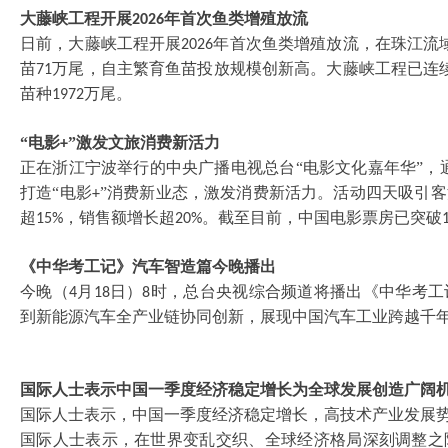
大藤峡工程开展
年首次鱼类增殖放流
2026
日前，大藤峡工程开展
年首次鱼类增殖放流，在珠江流
2026
苗
万尾，自主繁育鱼苗投放规模创新高。大藤峡工程已连
71
苗种
万尾。
1972
“电影
”激发文旅消费新活力
+
正在浙江宁波举行的中央广播电视总台
“电影文化嘉年华”，
打造“电影
”消费新业态，激发消费新活力。活动四天吸引
+
超
，销售额增长超
。截至目前，中国电影票房已突破
15%
20%
《中华考工记》汽车智造篇今晚播出
今晚（
月
日）
时，总台央视综合频道将播出《中华考工
4
18
8
到新能源汽车全产业链协同创新，展现中国汽车工业跨越千
国际人士表示中国一季度经济稳定增长为全球发展创造广阔
国际人士表示，中国一季度经济稳定增长，高技术产业发展
国际人士表示，在世界变乱交织、全球经济格局深刻调整之