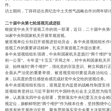
件。
访土期间，丁薛祥还出席纪念中土天然气战略合作
周年研
20
二十届中央第七轮巡视完成进驻
根据党中央关于巡视工作的统一部署，近日，二十届中央第
家中央和国家机关开展常规巡视。
36
被巡视单位分别召开巡视进驻动员会，各中央巡视组组长作
巡视工作的重要讲话精神，扎实开展巡视工作提出要求。
各中央巡视组组长强调，中央和国家机关是践行
“两个维护
初一公里”。今年是“十五五”开局之年，对中央和国家机关
设、始终做到“两个维护”，强化党的宗旨意识、树立和践行
全面从严治党的重要举措。被巡视党组织要提高政治站位
来，以高度的责任感使命感完成好党中央交给的巡视任务。
各中央巡视组组长指出，巡视是党内监督的战略性制度安排
巡视组将坚持以习近平新时代中国特色社会主义思想为指
神，认真落实四中全会部署，贯彻落实中央纪委五次全会精
视定位，旗帜鲜明把
“两个维护”作为根本任务，坚持围绕中
精准有效开展政治监督。聚焦贯彻落实党中央重大决策部署