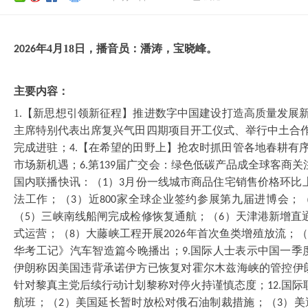
年
4
月
18
日，播音员：
潘涛
，宝晓峰。
202
6
主要内容：
1.【新思想引领新征程】推进数字中国建设打造高质量发展
主席特别代表出席复兴气田四期项目开工仪式、举行中土合
完成进驻；
【在希望的田野上】抢农时抓田管各地春耕有
4.
市场新机遇；
第
届广交会：绿色低碳产品成全球客商关
6.
139
国内联播快讯：（
）
月份一线城市商品住宅销售价格环比
1
3
法工作；（
）近
家全球企业签约参展第九届进博会；
3
800
（
）三峡南线船闸完成检修恢复通航；（
）天津港新增直
5
6
式运营；（
）大藤峡工程开展
年首次鱼类增殖放流；
8
2026
华考工记》汽车智造篇今晚播出；
国际人士表示中国一季
9.
伊朗称因美国违背承诺伊方已恢复对霍尔木兹海峡的管控伊
针对黎真主党后续行动计划黎称对停火持谨慎态度；
国际
12.
航班；（
）美国延长暂时放松对俄石油制裁措施；（
）美
2
3