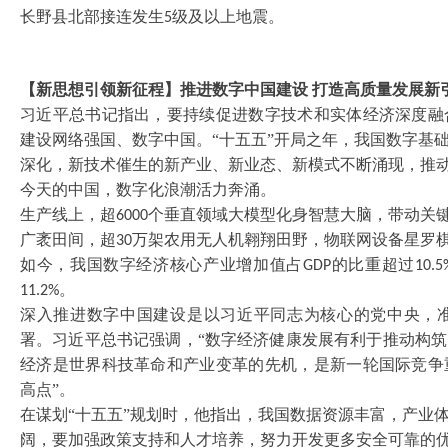
长野县北部接连发生
级及以上地震。
5
【新思想引领新征程】推进数字中国建设
打造高质量发展新
习近平总书记指出，要持续促进数字技术和实体经济深度融
建设网络强国、数字中国。
“十五五”开局之年，我国数字基
深化，新技术催生的新产业、新业态、新模式不断涌现，推
今天的中国，数字化浪潮活力奔涌。
生产线上，超
个垂直领域大模型化身智慧大脑，带动关
6000
广袤田间，超
万架农用无人机翱翔田野，物联网设备星罗
30
如今，我国数字经济核心产业增加值占
的比重超过
GDP
10.5
。
11.2%
深入推进数字中国建设是以习近平同志为核心的党中央，
署。习近平总书记强调，
“数字经济健康发展有利于推动构
经济是世界科技革命和产业变革的先机，是新一轮国际竞争
高点”。
在谋划
“十五五”规划时，他指出，我国数据资源丰富，产业
阔，要加强政策支持和人才培养，努力开发更多安全可靠的