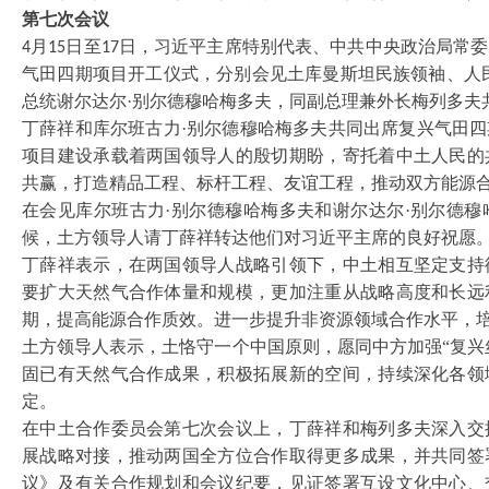
第七次会议
月
日至
日，习近平主席特别代表、中共中央政治局常委
4
15
17
气田四期项目开工仪式，分别会见土库曼斯坦民族领袖、人
总统谢尔达尔·别尔德穆哈梅多夫，同副总理兼外长梅列多夫
丁薛祥和库尔班古力
·别尔德穆哈梅多夫共同出席复兴气田
项目建设承载着两国领导人的殷切期盼，寄托着中土人民的
共赢，打造精品工程、标杆工程、友谊工程，推动双方能源
在会见库尔班古力
·别尔德穆哈梅多夫和谢尔达尔·别尔德
候，土方领导人请丁薛祥转达他们对习近平主席的良好祝愿
丁薛祥表示，在两国领导人战略引领下，中土相互坚定支持
要扩大天然气合作体量和规模，更加注重从战略高度和长远
期，提高能源合作质效。进一步提升非资源领域合作水平，
土方领导人表示，土恪守一个中国原则，愿同中方加强
“复
固已有天然气合作成果，积极拓展新的空间，持续深化各领
定。
在中土合作委员会第七次会议上，丁薛祥和梅列多夫深入交
展战略对接，推动两国全方位合作取得更多成果，并共同签
议》及有关合作规划和会议纪要，见证签署互设文化中心、