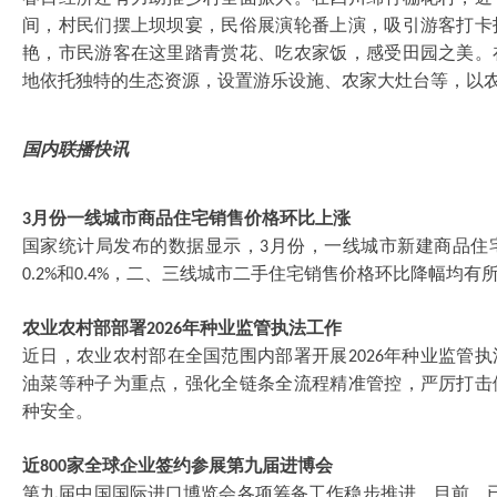
间，村民们摆上坝坝宴，民俗展演轮番上演，吸引游客打卡
艳，市民游客在这里踏青赏花、吃农家饭，感受田园之美。
地依托独特的生态资源，设置游乐设施、农家大灶台等，以
国内联播快讯
月份一线城市商品住宅销售价格环比上涨
3
国家统计局发布的数据显示，
月份，一线城市新建商品住
3
和
，二、三线城市二手住宅销售价格环比降幅均有
0.2%
0.4%
农业农村部部署
年种业监管执法工作
2026
近日，农业农村部在全国范围内部署开展
年种业监管执
2026
油菜等种子为重点，强化全链条全流程精准管控，严厉打击
种安全。
近
家全球企业签约参展第九届进博会
800
第九届中国国际进口博览会各项筹备工作稳步推进。目前，