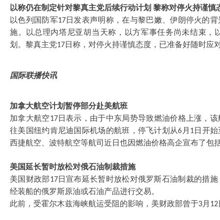
以称仍在制定针对黎真主党后续行动计划
黎称对停火持谨慎
以色列国防军
日发表声明称，在与黎巴嫩、伊朗停火的背
17
施。以总理内塔尼亚胡当天称，以方军事任务尚未结束，
划。黎真主党
日称，对停火持谨慎态度，已准备好随时应
17
国际联播快讯
加拿大航空计划暂停部分赴美航班
加拿大航空
日表示，由于中东局势导致燃油价格上涨，该
17
往美国纽约肯尼迪国际机场的航班，停飞计划从
月
日开始
6
1
西捷航空、波特航空等航司近日也因燃油价格高企宣布了包
美国延长暂时放松对俄石油制裁措施
美国财政部
日宣布延长暂时放松对俄罗斯石油制裁的措施
17
经装船的俄罗斯原油或石油产品进行交易。
此前，受霍尔木兹海峡航运受阻的影响，美财政部曾于
月
3
12