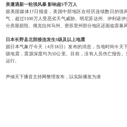
美遭遇新一轮强风暴
影响超
千万人
5
据美国媒体
日报道，美国中部地区在经历连续数日的强
17
气，超过
万人受恶劣天气威胁。明尼苏达州、伊利诺伊
5100
分房屋损毁。俄克拉何马州、密苏里州部分地区还面临雷暴
日本长野县北部接连发生
级及以上地震
5
据日本气象厅今天（
月
日）发布的消息，当地时间今天
4
18
级地震，震源深度均为
公里。目前，没有人员伤亡报告。
10
运行。
声倾天下播音主持网整理发布，以实际播发为准