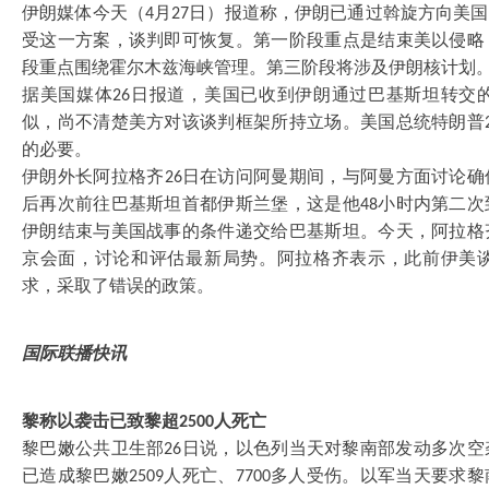
伊朗媒体今天（
月
日）报道称，伊朗已通过斡旋方向美国
4
27
受这一方案，谈判即可恢复。第一阶段重点是结束美以侵略
段重点围绕霍尔木兹海峡管理。第三阶段将涉及伊朗核计划
据美国媒体
日报道，美国已收到伊朗通过巴基斯坦转交
26
似，尚不清楚美方对该谈判框架所持立场。美国总统特朗普
的必要。
伊朗外长阿拉格齐
日在访问阿曼期间，与阿曼方面讨论确
26
后再次前往巴基斯坦首都伊斯兰堡，这是他
小时内第二次
48
伊朗结束与美国战事的条件递交给巴基斯坦。今天，阿拉格
京会面，讨论和评估最新局势。阿拉格齐表示，此前伊美
求，采取了错误的政策。
国际联播快讯
黎称以袭击已致黎超
人死亡
2500
黎巴嫩公共卫生部
日说，以色列当天对黎南部发动多次空
26
已造成黎巴嫩
人死亡、
多人受伤。以军当天要求黎
2509
7700