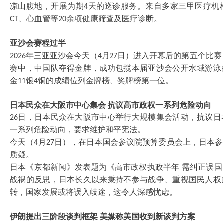
凉山腹地，开展为期
天的巡诊服务。来自多家三甲医疗机
4
、心血管等
余项健康筛查及医疗诊断。
CT
20
亚沙会赛程过半
年三亚亚沙会今天（
月
日）进入开幕后的第五个比赛
2026
4
27
赛中，中国队夺得金牌，成功包揽本届亚沙会公开水域游泳
金
银
铜的成绩位列金牌榜、奖牌榜第一位。
11
4
日本民众在大阪市中心集会
抗议高市政权一系列危险动向
日，日本民众在大阪市中心举行大规模集会活动，抗议日
26
一系列危险动向，要求维护和平宪法。
今天（
月
日），在日本国会参议院预算委员会上，日本参
4
27
质疑。
日本《京都新闻》发表题为《高市政权执政半年
需纠正误国
战祸的反思，日本长久以来秉持不参与战争、重视国民人权
转，国家发展或将误入歧途，这令人深感忧虑。
伊朗提出三阶段谈判框架
美媒称美国收到新谈判方案