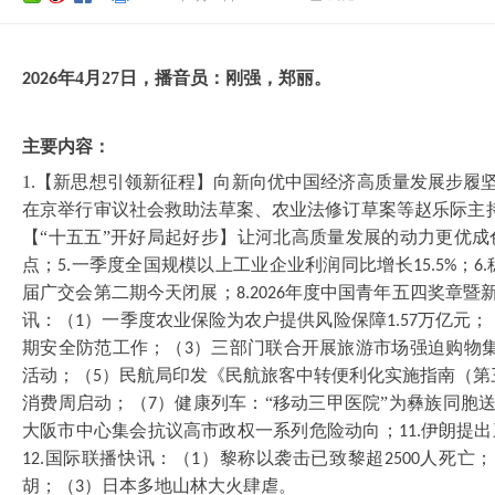
年
4
月
27
日，播音员：刚强，
郑丽
。
202
6
主要内容：
1.【新思想引领新征程】向新向优中国经济高质量发展步履
在京举行审议社会救助法草案、农业法修订草案等赵乐际主
【“十五五”开好局起好步】让河北高质量发展的动力更优
点；
一季度全国规模以上工业企业利润同比增长
；
5.
15.5%
6.
届广交会第二期今天闭展；
年度中国青年五四奖章暨
8.2026
讯：（
）一季度农业保险为农户提供风险保障
万亿元；
1
1.57
期安全防范工作；（
）三部门联合开展旅游市场强迫购物
3
活动；（
）民航局印发《民航旅客中转便利化实施指南（第
5
消费周启动；（
）健康列车：“移动三甲医院”为彝族同胞
7
大阪市中心集会抗议高市政权一系列危险动向；
伊朗提出
11.
国际联播快讯：（
）黎称以袭击已致黎超
人死亡；
12.
1
2500
胡；（
）日本多地山林大火肆虐。
3