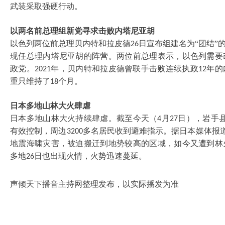
武装采取强硬行动。
以两名前总理组新党寻求击败内塔尼亚胡
以色列两位前总理贝内特和拉皮德
日宣布组建名为“团结”
26
现任总理内塔尼亚胡的阵营。两位前总理表示，以色列需要
政党。
年，贝内特和拉皮德曾联手击败连续执政
年的
2021
12
重只维持了
个月。
18
日本多地山林大火肆虐
日本多地山林大火持续肆虐。截至今天（
月
日），岩手
4
27
有效控制，周边
多名居民收到避难指示。据日本媒体报
3200
地震海啸灾害，被迫搬迁到地势较高的区域，如今又遭到林
多地
日也出现火情，火势迅速蔓延。
26
声倾天下播音主持网整理发布，以实际播发为准