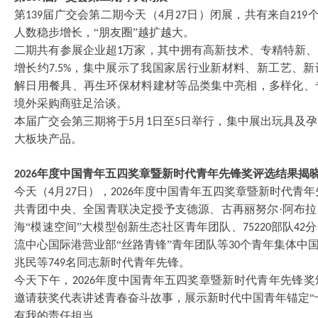
第
届广交会第二期今天（
月
日）闭展，共有来自
139
4
27
219
人数稳步增长，“朋友圈”越扩越大。
二期共有参展企业超
万家，其中拥有高新技术、专精特新、
1
增长约
，集中展示了我国家居行业新材料、新工艺、新
7.5%
解日用餐具、再生环保材料建材等品类集中亮相，多样化、
境外采购商驻足洽谈。
本届广交会第三期将于
月
日至
日举行，集中展出玩具及孕
5
1
5
大板块产品。
年度中国青年五四奖章暨新时代青年先锋奖评选结果揭
2026
今天（
月
日），
年度中国青年五四奖章暨新时代青年
4
27
2026
共青团中央、全国青联决定授予支德源、古再丽努尔
·阿布
海“模速空间”大模型创新生态社区青年团队、
部队
分
75220
42
流中心国际港营业部“丝路青锋”青年团队等
个青年集体中
30
兆民等
名同志新时代青年先锋。
749
今天下午，
年度中国青年五四奖章暨新时代青年先锋奖
2026
邀请获奖代表讲述青春奋斗故事，展示新时代中国青年锚定“
有我的责任担当。