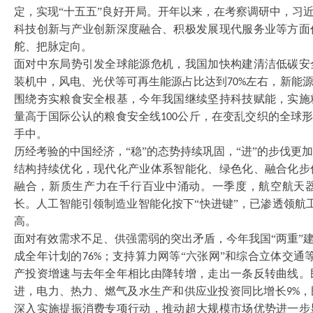
定，实现“十五五”良好开局。开年以来，在考察调研中，习
科技创新与产业创新深度融合、积极发展现代服务业等方面
舵、把脉定向。
面对中东局势引发全球能源危机，我国加快构建清洁低碳安
装机中，风电、光伏等可再生能源占比达到
左右，新能
70%
围绕夯实粮食安全根基，今年我国继续坚持科技赋能，实施
量高于国际公认的粮食安全线
公斤，在变乱交织的全球形
100
手中。
历经考验的中国经济，
“稳”的态势持续巩固，“进”的步伐更
结构持续优化，现代化产业体系智能化、绿色化、融合化步
融合，新质生产力在千行百业中涌动。一季度，航空航天
长。人工智能引领制造业智能化按下
“快进键”，已渗透领航
高。
面对有效需求不足、供强需弱的突出矛盾，今年我国
“两重
成全年计划的
；支持算力网等“六张网”和综合立体交通
76%
产投资增速与去年全年相比由降转增，走出一条反转曲线。
进，电力、热力、燃气及水生产和供应业投资同比增长
，
9%
深入实施提振消费专项行动，推动超大规模市场优势进一步