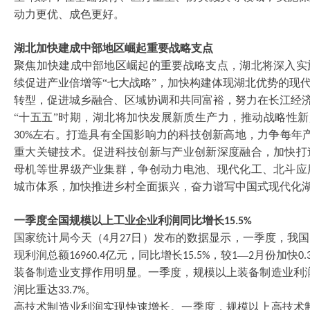
动力更优、成色更好。
湖北加快建成中部地区崛起重要战略支点
聚焦加快建成中部地区崛起的重要战略支点，湖北将深入实
续促进产业倍增等
“七大战略”，加快构建体现湖北优势的现
转型，促进城乡融合、区域协调和共同富裕，努力在长江经
“十五五”时期，湖北将加快发展新质生产力，推动战略性
左右。打造具有全国影响力的科技创新高地，力争每年
30%
重大关键技术。促进科技创新与产业创新深度融合，加快打
母机等世界级产业集群，争创动力电池、现代化工、北斗应
城市体系，加快推进乡村全面振兴，奋力谱写中国式现代化
一季度全国规模以上工业企业利润同比增长
15.5%
国家统计局今天（
月
日）发布的数据显示，一季度，我国
4
27
现利润总额
亿元，同比增长
，较
—
月份加快
16960.4
15.5%
1
2
0.
装备制造业支撑作用明显。一季度，规模以上装备制造业利
润比重达
。
33.7%
高技术制造业利润实现快速增长。一季度，规模以上高技术