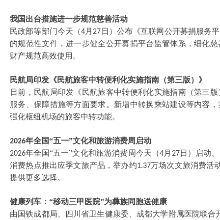
我国出台措施进一步规范慈善活动
民政部等部门今天（
月
日）公布《互联网公开募捐服务平
4
27
的规范性文件，进一步健全公开募捐平台监管体系，细化慈
财产规范高效使用。
民航局印发《民航旅客中转便利化实施指南（第三版）》
日前，民航局印发《民航旅客中转便利化实施指南（第三版
服务、保障措施等方面要求。新增中转换乘站建设等内容，
强化枢纽机场的旅客中转功能。
年全国“五一”文化和旅游消费周启动
2026
年全国“五一”文化和旅游消费周今天（
月
日）启动。
2026
4
27
消费热点推出应季文旅产品，举办约
万场次文旅消费活
1.37
提供更多选择。
健康列车：
“移动三甲医院”为彝族同胞送健康
由国铁成都局、四川省卫生健康委、成都大学附属医院联合