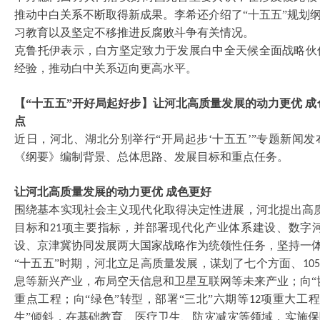
推动中白关系不断取得新成果。李希还介绍了
“十五五”规划
习教育以及坚定不移推进反腐败斗争有关情况。
克鲁托伊表示，白方坚定致力于发展白中全天候全面战略伙
经验，推动白中关系迈向更高水平。
【
“十五五”开好局起好步】让河北高质量发展的动力更优 
点
近日，河北、湖北分别举行
“开局起步‘十五五’”专题新闻
《纲要》编制背景、总体思路、发展目标和重点任务。
让河北高质量发展的动力更优
成色更好
围绕基本实现社会主义现代化取得决定性进展，河北提出高
目标和
项主要指标，并部署现代化产业体系建设、数字
21
设、京津冀协同发展两大国家战略作为统领性任务，坚持一
“十五五”时期，河北立足高质量发展，谋划了七个方面、
105
息等新兴产业，布局空天信息和卫星互联网等未来产业；向“
重点工程；向“绿色”转型，部署“三北”六期等
项重大工程
12
生”倾斜，在基础教育、医疗卫生、防灾减灾等领域，实施