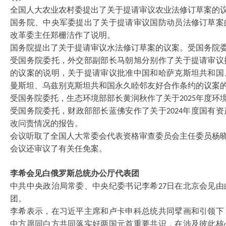
全国人大农业农村委提出了关于提请审议农业法修订草案的
国务院、中央军委提出了关于提请审议国防动员法修订草案
改革委主任郑栅洁作了说明。
国务院提出了关于提请审议水法修订草案的议案。受国务院
受国务院委托，外交部副部长马朝旭分别作了关于提请审议
的议案的说明，关于提请审议批准中国和哈萨克斯坦共和国
曼斯坦、乌兹别克斯坦共和国永久睦邻友好合作条约的议案
受国务院委托，生态环境部部长黄润秋作了关于
年度环
2025
受国务院委托，财政部部长蓝佛安作了关于
年度国有资
2024
改问责情况的报告。
会议听取了全国人大常委会代表资格审查委员会主任委员杨
会议还审议了有关任免案。
李希会见白俄罗斯总统办公厅代表团
中共中央政治局常委、中央纪委书记李希
日在北京会见由
27
团。
李希表示，在习近平主席和卢卡申科总统共同擘画和引领下
中方愿同白方共同落实好两国元首重要共识，在涉及彼此核