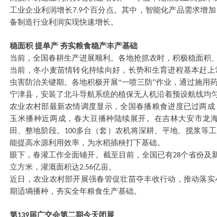
工业企业利润增长
个百分点。其中，智能化产品需求增加
7.9
备制造行业利润实现快速增长。
稳面积
提单产
夯实粮食稳产丰产基础
当前，全国春耕生产进展顺利。各地抢抓农时，积极稳面积
当前，冬小麦苗情转化持续向好，长势和生育进程基本赶上
虫害防治关键期。各地积极开展
“一喷三防”作业，通过施用
宁津县，安装了北斗导航系统的植保无人机沿着预设航线均
农业农村部最新农情调度显示，全国春播粮食进度已过两成
玉米播种近两成，春大豆播种陆续展开。在吉林大安市龙
田、整地阶段。
多台（套）农机将深耕、平地、搅浆等工
100
能提高水源利用效率，为水稻插秧打下基础。
眼下，春灌工作全面铺开。截至目前，全国已有
个省份及
28
立方米，灌溉面积达
亿亩。
2.56
近日，农业农村部开展强春管促壮苗夺丰收行动，推动落实
期适墒播种，夯实全年粮食生产基础。
第
届广交会第二期今天闭展
139