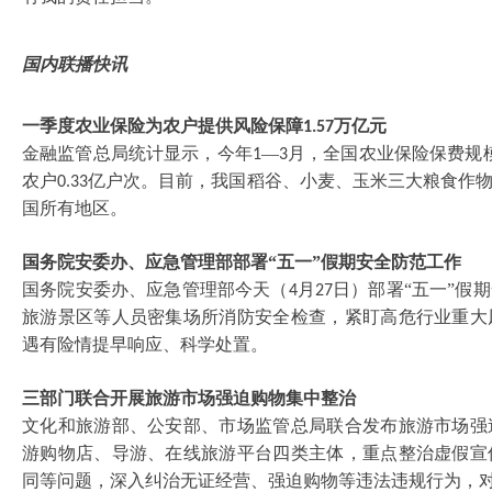
国内联播快讯
一季度农业保险为农户提供风险保障
万亿元
1.57
金融监管总局统计显示，今年
—
月，全国农业保险保费规
1
3
农户
亿户次。目前，我国稻谷、小麦、玉米三大粮食作
0.33
国所有地区。
国务院安委办、应急管理部部署
“五一”假期安全防范工作
国务院安委办、应急管理部今天（
月
日）部署“五一”假
4
27
旅游景区等人员密集场所消防安全检查，紧盯高危行业重大
遇有险情提早响应、科学处置。
三部门联合开展旅游市场强迫购物集中整治
文化和旅游部、公安部、市场监管总局联合发布旅游市场强
游购物店、导游、在线旅游平台四类主体，重点整治虚假宣
同等问题，深入纠治无证经营、强迫购物等违法违规行为，