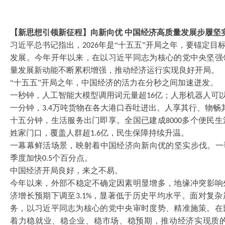
【新思想引领新征程】向新向优
中国经济高质量发展步履坚
习近平总书记指出，
年是“十五五”开局之年，要锚定目
2026
发展。今年开年以来，在以习近平同志为核心的党中央坚强
量发展新动能不断累积增强，推动经济运行实现良好开局。
“十五五”开局之年，中国经济的活力在分秒之间加速迸发。
一秒钟，人工智能大模型调用词元量超
亿；人形机器人可
16
一分钟，
万吨货物在各大港口吞吐进出。人享其行、物畅
3.4
十五分钟，生活服务出门即享。全国已建成
多个便民生
8000
姓家门口，覆盖人群超
亿，民生保障持续升温。
1.6
一幕幕鲜活场景，映射着中国经济向新向优的坚实步伐。一
季度加快
个百分点。
0.5
中国经济开局良好，来之不易。
今年以来，外部不稳定不确定因素明显增多，地缘冲突影响
济增长预期下调至
，显著低于历史平均水平。面对复杂
3.1%
务，以习近平同志为核心的党中央审时度势、精准施策。在
着力稳就业、稳企业、稳市场、稳预期，推动经济实现质