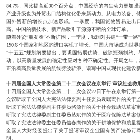
，同比提高近
个百分点，中国经济的内生动力更加强
84.7%
30
产业升级也为外贸出口结构优化带来新动力。从电力装备、
国外贸新的增长点加速形成。一季度，我国货物贸易进出
高。中国的新技术、新产品吸引了源源不断的全球订单。
随着外贸
“朋友圈”不断扩围，一季度，我国对共建“一带一
多个国家和地区的进口实现了增长。中国大市场成为世界
150
“十五五”规划纲要提出，要巩固拓展优势、破除瓶颈制约
动，以高质量发展的确定性应对各种不确定性。开局之年，
正沿着高质量发展的航线劈波斩浪、谱写中国式现代化建设
十四届全国人大常委会第二十二次会议在京举行
审议社会救
十四届全国人大常委会第二十二次会议
日下午在京举行第
27
会议听取了全国人大宪法法律委副主任委员袁曙宏作的关于
听取了宪法法律委副主任委员骆源作的关于社会救助法草案
听取了宪法法律委副主任委员丛斌作的关于医疗保障法草案
听取了宪法法律委主任委员信春鹰作的关于耕地保护和质量
全国人大财经委提出了关于提请审议企业国有资产法修订
明。