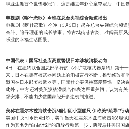
职业生涯首个世锦赛冠军。这是继去年赵心童夺冠后，中国
电视剧《喀什恋歌》今晚在总台央视综合频道播出
电视剧《喀什恋歌》今晚（
月
日）起在总台央视综合频道
5
5
奋斗、追寻理想的成长故事。将古城街巷古韵、壮阔高原风
乐业的幸福生活图景。
中国代表：国际社会应高度警惕日本涉核消极动向
日，在纽约联合国总部举行的《不扩散核武器条约》第十一
4
来，日本在拥有核武器问题上的消极言行不断，推动修改和平
盟国在日本部署核武器等，国际社会要保持高度警惕，坚决
此外，中方还对美英澳核潜艇合作表达严重关切，认为有关
督安排，不能由少数国家绕开多边机制推进。
美称在霍尔木兹海峡击沉
艘伊朗小型船只 伊称美“疏导”行
6
美国中央司令部
日称，美军当天在霍尔木兹海峡击沉
艘试
4
6
作为其名为“自由计划”的疏导行动第一步，两艘悬挂美国国