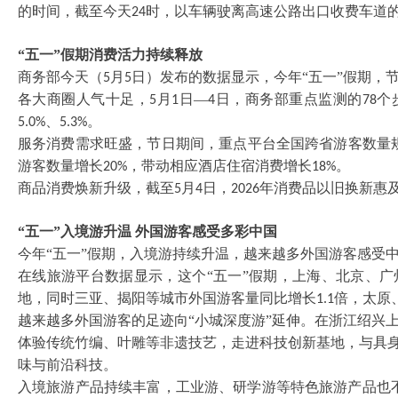
的时间，截至今天
时，以车辆驶离高速公路出口收费车道
24
“五一”假期消费活力持续释放
商务部今天（
月
日）发布的数据显示，今年“五一”假期，
5
5
各大商圈人气十足，
月
日—
日，商务部重点监测的
个
5
1
4
78
、
。
5.0%
5.3%
服务消费需求旺盛，节日期间，重点平台全国跨省游客数量
游客数量增长
，带动相应酒店住宿消费增长
。
20%
18%
商品消费焕新升级，截至
月
日，
年消费品以旧换新惠
5
4
2026
“五一”入境游升温 外国游客感受多彩中国
今年
“五一”假期，入境游持续升温，越来越多外国游客感受
在线旅游平台数据显示，这个
“五一”假期，上海、北京、
地，同时三亚、揭阳等城市外国游客量同比增长
倍，太原
1.1
越来越多外国游客的足迹向
“小城深度游”延伸。在浙江绍兴
体验传统竹编、叶雕等非遗技艺，走进科技创新基地，与具身
味与前沿科技。
入境旅游产品持续丰富，工业游、研学游等特色旅游产品也