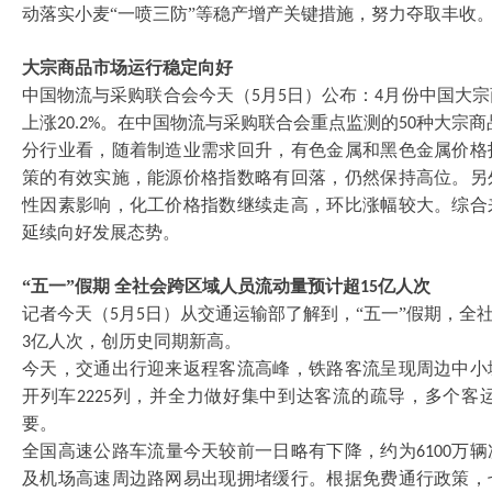
动落实小麦
“一喷三防”等稳产增产关键措施，努力夺取丰收
大宗商品市场运行稳定向好
中国物流与采购联合会今天（
月
日）公布：
月份中国大宗
5
5
4
上涨
。在中国物流与采购联合会重点监测的
种大宗商
20.2%
50
分行业看，随着制造业需求回升，有色金属和黑色金属价格
策的有效实施，能源价格指数略有回落，仍然保持高位。另
性因素影响，化工价格指数继续走高，环比涨幅较大。综合
延续向好发展态势。
“五一”假期 全社会跨区域人员流动量预计超
亿人次
15
记者今天（
月
日）从交通运输部了解到，“五一”假期，全
5
5
亿人次，创历史同期新高。
3
今天，交通出行迎来返程客流高峰，铁路客流呈现周边中小
开列车
列，并全力做好集中到达客流的疏导，多个客
2225
要。
全国高速公路车流量今天较前一日略有下降，约为
万辆
6100
及机场高速周边路网易出现拥堵缓行。根据免费通行政策，