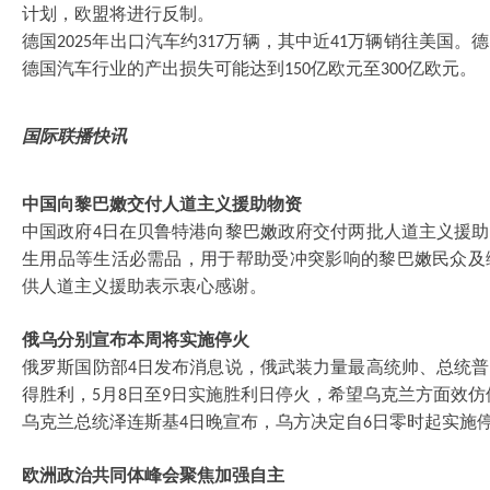
计划，欧盟将进行反制。
德国
年出口汽车约
万辆，其中近
万辆销往美国。德
2025
317
41
德国汽车行业的产出损失可能达到
亿欧元至
亿欧元。
150
300
国际联播快讯
中国向黎巴嫩交付人道主义援助物资
中国政府
日在贝鲁特港向黎巴嫩政府交付两批人道主义援助
4
生用品等生活必需品，用于帮助受冲突影响的黎巴嫩民众及
供人道主义援助表示衷心感谢。
俄乌分别宣布本周将实施停火
俄罗斯国防部
日发布消息说，俄武装力量最高统帅、总统普
4
得胜利，
月
日至
日实施胜利日停火，希望乌克兰方面效仿
5
8
9
乌克兰总统泽连斯基
日晚宣布，乌方决定自
日零时起实施
4
6
欧洲政治共同体峰会聚焦加强自主