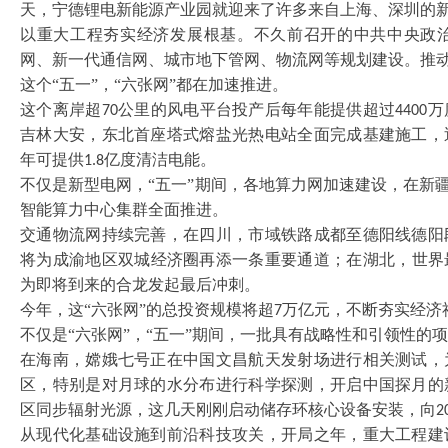
天，宁德锂电新能源产业园就迎来了许多来自上海、深圳的
以重大工程夯实经济发展根基。不久前召开的中共中央政
网、新一代通信网、城市地下管网、物流网等规划建设。推
这个
“五一”，“六张网”都在加速推进。
这个离岸超
公里的风电平台投产后每年能提供超过
万
70
4400
吉林大安，东北首座塔式熔盐光热电站全面完成基建施工，
年可提供
亿度清洁电能。
1.8
不仅是新型电网，
“五一”期间，各地算力网加速建设，在新
智能算力中心集群全面推进。
交通物流网持续完善，在四川，市域铁路成都至德阳线德阳
将为成渝地区双城经济圈再添一条重要通道；在湖北，世界
为即将到来的合龙发起最后冲刺。
今年，这
“六张网”的总投资规模将超
万亿元，不断夯实经济
7
不仅是
“六张网”，“五一”期间，一批具有战略性和引领性的
在海南，嫦娥七号正在中国文昌航天发射场进行相关测试，
区，特别是对月球的水分布进行科学探测，开启中国探月的
区同步辐射光源，这几天刚刚启动储存环核心设备安装，向
2
从现代化基础设施到前沿科技攻关，开局之年，重大工程建