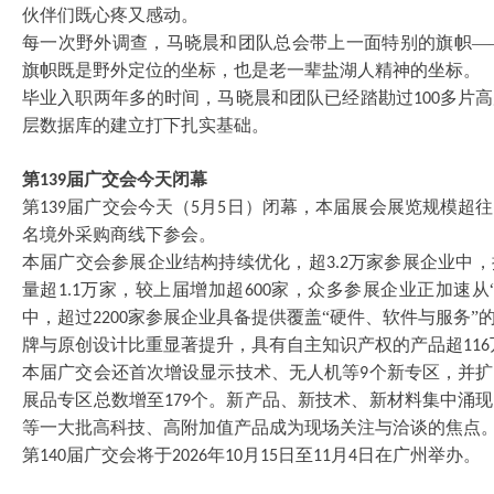
伙伴们既心疼又感动。
每一次野外调查，马晓晨和团队总会带上一面特别的旗帜
—
旗帜既是野外定位的坐标，也是老一辈盐湖人精神的坐标。
毕业入职两年多的时间，马晓晨和团队已经踏勘过
多片高
100
层数据库的建立打下扎实基础。
第
届广交会今天闭幕
139
第
届广交会今天（
月
日）闭幕，本届展会展览规模超往
139
5
5
名境外采购商线下参会。
本届广交会参展企业结构持续优化，超
万家参展企业中，
3.2
量超
万家，较上届增加超
家，众多参展企业正加速从“
1.1
600
中，超过
家参展企业具备提供覆盖“硬件、软件与服务”
2200
牌与原创设计比重显著提升，具有自主知识产权的产品超
116
本届广交会还首次增设显示技术、无人机等
个新专区，并扩
9
展品专区总数增至
个。新产品、新技术、新材料集中涌现
179
等一大批高科技、高附加值产品成为现场关注与洽谈的焦点
第
届广交会将于
年
月
日至
月
日在广州举办。
140
2026
10
15
11
4