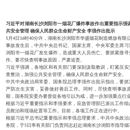
习近平对湖南长沙浏阳市一烟花厂爆炸事故作出重要指示强
共安全管理
确保人民群众生命财产安全
李强作出批示
月
日
时
分许，湖南长沙浏阳市华盛烟花制造燃放有限
5
4
16
40
事故发生后，中共中央总书记、国家主席、中央军委主席习
浏阳市一烟花厂发生爆炸，造成重大人员伤亡。要抓紧搜寻
作。要尽快查明事故原因，严肃追责。
习近平强调，各地区和有关部门要深刻汲取教训，盯紧压实
查整治，加强公共安全管理，确保人民群众生命财产安全。
中共中央政治局常委、国务院总理李强作出批示指出，要抓
严防次生灾害，妥善做好善后工作。同时，尽快查明事故
期，国务院安委办要督促各地引以为戒，进一步加强重点行
根据习近平重要指示和李强要求，应急管理部已派出工作组
员救治和现场处置等工作。目前，各项工作正在进行中。
根据习近平总书记重要指示和李强总理要求，中共中央政治
务院，于
日率有关部门负责同志赶赴湖南长沙浏阳市指导烟
5