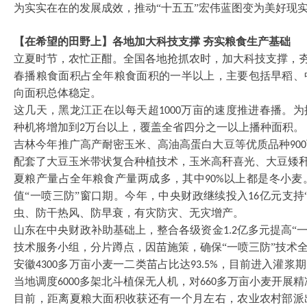
为实实在在的发展成效，推动
“十五五”宏伟蓝图变为美好现
【在希望的田野上】各地加大科技支撑
夯实粮食生产基础
立夏时节，农忙正酣。全国各地抢抓农时，加大科技支撑，
春播粮食面积占全年粮食面积的一半以上，主要包括早稻、
向面积总体稳定。
这几天，黑龙江正在以每天超
万亩的速度推进春播。为
1000
种机将增加到
万台以上，覆盖全省四分之一以上播种面积。
2
吉林今年推广高产耐密玉米、高油高蛋白大豆等优质品种
900
配套了大豆玉米带状复合种植技术，玉米高秆喜光、大豆矮
夏粮产量占全年粮食产量两成多，其中
以上都是冬小麦
90%
值“一喷三防”窗口期。今年，中央财政继续投入
亿元支持
16
虫、防干热风、防早衰，有灾防灾、无灾增产。
山东在中央财政补助基础上，整合各级资金
亿多元提高“
1.2
技术服务小组，分片蹲点，因苗施策，确保“一喷三防”技术
安徽
多万亩小麦一二类苗占比达
，目前进入灌浆期
4300
93.5%
当地调度
多架北斗植保无人机，对
多万亩小麦开展精
6000
660
目前，距离夏粮大面积收获还有一个月左右，农业农村部派