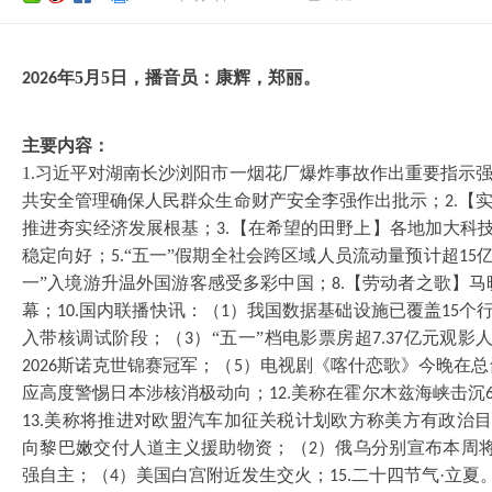
年
5
月
5
日，播音员：
康辉
，
郑丽
。
202
6
主要内容：
1.习近平对湖南长沙浏阳市一烟花厂爆炸事故作出重要指示
共安全管理确保人民群众生命财产安全李强作出批示；
【
2.
推进夯实经济发展根基；
【在希望的田野上】各地加大科
3.
稳定向好；
“五一”假期全社会跨区域人员流动量预计超
5.
15
一”入境游升温外国游客感受多彩中国；
【劳动者之歌】马
8.
幕；
国内联播快讯：（
）我国数据基础设施已覆盖
个
10.
1
15
入带核调试阶段；（
）“五一”档电影票房超
亿元观影
3
7.37
斯诺克世锦赛冠军；（
）电视剧《喀什恋歌》今晚在总
2026
5
应高度警惕日本涉核消极动向；
美称在霍尔木兹海峡击沉
12.
美称将推进对欧盟汽车加征关税计划欧方称美方有政治目
13.
向黎巴嫩交付人道主义援助物资；（
）俄乌分别宣布本周
2
强自主；（
）美国白宫附近发生交火；
二十四节气·立夏
4
15.