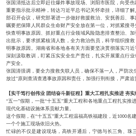
张国清抵达后立即赶往爆炸事故现场、浏阳市医院，向受伤
重要指示批示精神，转达习近平总书记关怀牵挂，详细了解
部召开会议，研究部署进一步做好救援救治、安抚善后、事
嘱要把保障人民群众生命财产安全放在第一位，对抓紧搜寻
快查明事故原因、抓好重点行业领域风险隐患排查整治、加
出批示，要求抓紧核清人数，全力救治伤员，科学组织搜救
明事故原因。湖南省和各地各有关方面要坚决贯彻落实习近
深刻汲取教训，盯紧压实安全生产责任，扎实开展重点行业
产安全。
张国清强调，要全力搜救失联人员，确保不落一人，严防次
放过”原则查清查透事故原因和责任，加强行刑衔接，严肃追
【实干笃行创伟业
团结奋斗新征程】重大工程扎实推进
夯实
“五一”假期，一批“十五五”重大工程和各地重点工程扎实推
现代化基础设施体系贡献力量。
这个假期，在
“十五五”重大工程温福高铁福建段，近
名
1000
一个个施工现场依旧火热。
忙碌的不仅是建设现场，高铁开通后，宁德与长三角、珠