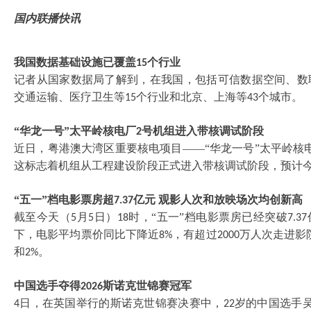
国内联播快讯
我国数据基础设施已覆盖
个行业
15
记者从国家数据局了解到，在我国，包括可信数据空间、数
交通运输、医疗卫生等
个行业和北京、上海等
个城市。
15
43
“华龙一号”太平岭核电厂
号机组进入带核调试阶段
2
近日，粤港澳大湾区重要核电项目
——“华龙一号”太平岭核
这标志着机组从工程建设阶段正式进入带核调试阶段，预计
“五一”档电影票房超
亿元 观影人次和放映场次均创新高
7.37
截至今天（
月
日）
时，“五一”档电影票房已经突破
5
5
18
7.37
下，电影平均票价同比下降近
，有超过
万人次走进影
8%
2000
和
。
2%
中国选手夺得
斯诺克世锦赛冠军
2026
日，在英国举行的斯诺克世锦赛决赛中，
岁的中国选手
4
22