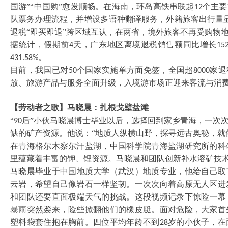
国游”“中国购”愈发顺畅。在海南，环岛高铁串联起
个主要
12
队票务办理流程，并增设多语种翻译服务，外籍旅客出行量
退税“即买即退”跨区域互认，在两省，境外旅客不再受购物
据统计，假期前
天，广东地区离境退税销售额同比增长
4
15
。
431.58%
目前，我国已对
个国家实施单方面免签，全国超
家退
50
8000
放、旅游产品与服务全面升级，入境游市场正迎来客流与消
【劳动者之歌】马晓晨：扎根戈壁盐滩
“
后”小伙马晓晨博士毕业以后，选择回到家乡青海，一次
90
缺的矿产资源。他说：“地质人纵横山野，探寻远古奥秘，就
在青海格尔木察尔汗盐湖，中国科学院青海盐湖研究所的科
里蕴藏着丰富的钾、锂资源。马晓晨和团队创新补水溶矿技
马晓晨毕业于中国地质大学（武汉）地质专业，他给自己取
云岩，希望自己像岩石一样坚韧。一次次向着高原无人区进
和团队还要直面极端天气的挑战。这段视频记录下惊险一幕
暴雨突然袭来，险些掀翻他们的橡皮艇。面对危险，大家首
塑料袋套住抱在胸前。四位平均年龄不到
岁的小伙子，在
28