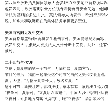
第八届欧洲政治共同体领导人会议
日在亚美尼亚首都埃里温
4
愈发表明，欧洲需要以全方位视野看待自身安全问题。他同
际法为基础的多边主义。英法领导人均表示，欧洲应加强
说，加拿大和欧洲正在为集体防务承担更多责任。
美国白宫附近发生交火
美国首都华盛顿
日再度发生枪击事件。美国特勤局方面称，
4
员发生交火，嫌疑人被执法人员开枪击中受伤。此外，还有
被封。
二十四节气
·立夏
立夏，是夏季的第一个节气，万物初盛、夏韵方兴。
节目的最后，我们一起感受这个时节的自然之美和文化意蕴
夏，大也。
“万物至此皆长大，故名立夏。”
这个时节，新麦吐芒，青梅挂枝，草木莽莽，展现出生命力
“春争日，夏争时。”立夏后农事繁忙。中国人以忙碌来回应
立夏日，许多地方有喝
“七家茶”、吃“立夏饭”、尝新等风