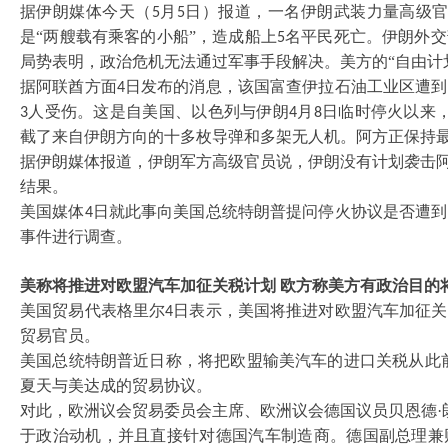
据伊朗媒体今天（
月
日）报道，一名伊朗武装力量高级
5
5
是“两艘载有乘客的小船”，造成船上
名平民死亡。伊朗外交
5
局势表明，政治危机无法通过军事手段解决。美方的“自由计划
据阿联酋方面
日发布的消息，该国富查伊拉石油工业区遭到
4
人受伤。这是自美国、以色列与伊朗
月
日临时停火以来
3
4
8
截了来自伊朗方向的十多枚导弹和多架无人机。阿方正保持
据伊朗媒体报道，伊朗军方高级官员说，伊朗没有计划袭击
结果。
美国媒体
日就此事向美国总统特朗普提问停火协议是否遭到
4
事件进行调查。
美称将推进对欧盟汽车加征关税计划
欧方称美方有政治目的
美国贸易代表格里尔
日表示，美国将推进对欧盟汽车加征关
4
贸易官员。
美国总统特朗普近日称，将把欧盟输美汽车的进口关税从此
夏天与美达成的贸易协议。
对此，欧洲议会贸易委员会主席、欧洲议会德国议员贝恩德
于政治动机，并且直接针对德国汽车制造商。德国副总理兼