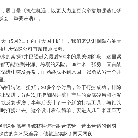
章，题目是《抓住机遇，以更大力度更实举措加强基础研
谈会上重要讲话》。
今天（
月
日）的《大国工匠》，我们来认识保障石油天
5
2
石油川庆钻探公司首席技师张勇。
米的棠探
井已经进入最后
米的最关键阶段。这里紧
0
1
500
米都可能遇到井漏、垮塌的风险。
年来，张勇一直奋战
38
在钻进中突发异常，而始终找不到原因。张勇从另一个井
里。
正钻杆转速、扭矩，
多个小时后，终于打捞成功，排除
20
停止钻进，分两次打捞加固井壁时产生的金属碎屑和水泥
勇就反复琢磨，半年后设计了一个新的打捞工具，与钻头
同时打捞出去。这个设计看似简单，要进入几千米甚至万
种特殊金属与强磁材料进行组合试验，选出合适的钢材，
深度的毫米级差异，他就连续熬了两天两夜。