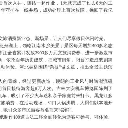
后首次入井，随钻一起作业，
天就完成了过去
天的工
1
8
常年守护在一线井场，成功处理上百次故障，挽回了数亿
元文旅消费新业态、新场景，让人们尽享假日休闲时光。
客泛舟湖上，领略江南水乡美景；景区每天增加
多名志
400
浙江全省累计发放
多万元文旅消费券，进一步激发市
3900
场，依托百年历史建筑，把城市街角、阳台打造成戏剧舞
互动体验。河北吴桥围绕“杂技”做文章，推出全景主题演
人的青睐，经过更新改造，硬朗的工业风与时尚潮流碰
期首日接待游客超
万人次。吉林大安机车博览园陈列了
8
机车，吸引了不少火车迷和亲子家庭前来打卡。黑龙江多
文旅消费，在活动现场，
口大锅沸腾，大厨们以本地开
51
，吸引众多市民游客慕名前来“尝鲜”。
纸制作
道古法工序全面转化为游客可参与、可体验、
108