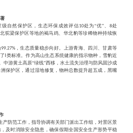
著
家级自然保护区，生态环保成效评估
处为“优”、
处
10
8
、河北驼梁保护区等地的褐马鸡、华北豹等珍稀物种持续恢
为
，生态质量稳步向好。上游青海、四川、甘肃等
99.27%
了Ⅰ类标准。作为高山生态系统健康的指示物种，雪豹近
。中游黄土高原“绿线”西移，水土流失治理与防风固沙成
角洲保护区，通过湿地修复，物种总数提升超五成，黑嘴
作
全生产防范工作，指导协调有关部门派出工作组，对景区景
访，及时消除安全隐患，确保假期全国安全生产形势平稳