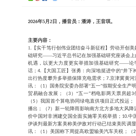
年
5
月
2
日，播音员：
潘涛
，
王音琪
。
202
6
主要内容：
1.【实干笃行创伟业团结奋斗新征程】劳动开创
础研究——习近平总书记在加强基础研究座谈会上
机遇，以更大力度更实举措加强基础研究——论
话；
【大国工匠】张勇：向深地挺进中的“井下神
4.
出行热度攀升多举措保障充电需求；
京津冀黄河
7.
讯：（
）国务院安委办部署“五一”假期安全生产
1
贸易融合发展；（
）“五一”档电影两天票房超
3
3
（
）我国首个算电协同绿电直供项目正式投运；
5
播出；（
）新一轮降雨影响南方北方多地大风降
7
价中国对非洲建交国全面实施零关税举措；
中
10.
伊谈判最新方案美称美伊敌对行动已结束美民调
讯：（
）美国称下周提高欧盟输美汽车关税；（
1
2