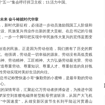
“五一”集会呼吁捍卫主权；
活力中国。
13.
未来
奋斗铸就时代华章
出，新时代新征程，必须进一步动员激励我国工人阶级和
建设、民族复兴伟业作出新的更大贡献。在总书记的引领
献，一步一个脚印把实现中华民族伟大复兴的宏伟蓝图变
创造的民族。正是因为劳动创造，我们拥有了历史的辉
就。他强调，劳动是一切幸福的源泉。劳动没有高低贵贱
精神、劳动精神、工匠精神。大力弘扬劳动最光荣、劳动
营造尊重劳动、尊重知识、尊重人才、尊重创造的良好氛
性劳动实现对美好生活的向往。
总书记称赞快递小哥
“像勤劳的小蜜蜂，是最辛勤的劳动
的心。
记的深情寄语，汇聚起亿万劳动者拼搏奋进，为推进中国
逐梦深空到首艘电磁弹射型航母劈波斩浪，从国产大飞机
“中国速度”，从雄安新区拔节生长到平陆运河贯通山