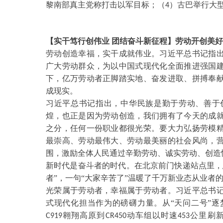
黎南部真主党称打击以军目标；（
）古巴举行大型
4
【实干笃行创伟业
团结奋斗新征程】劳动开创美好
劳动创造幸福，实干成就伟业。习近平总书记指
广大劳动群众，为以中国式现代化全面推进强国
下，亿万劳动者正脚踏实地、奋发进取、拼搏奉
成现实。
习近平总书记指出，中华民族是勤于劳动、善于
煌，也正是因为劳动创造，我们拥有了今天的成
之分，任何一份职业都很光荣。要大力弘扬劳模
最崇高、劳动最伟大、劳动最美丽的社会风尚，
围，激励全体人民通过辛勤劳动、诚实劳动、创造
新时代是奋斗者的时代。在北京前门快递站点里，
者”，一句“大家辛苦了”温暖了千万新业态从业者
光荣属于劳动者，幸福属于劳动者。习近平总书
式现代化担当作为的磅礴力量。从
“天问二号”
翱翔高原到
动车组以时速
公里刷新
C919
CR450
453