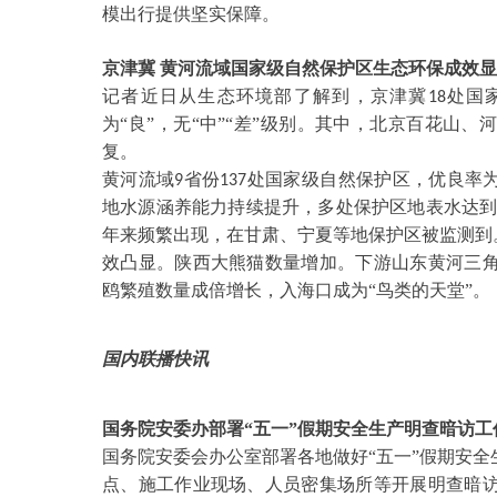
模出行提供坚实保障。
京津冀
黄河流域国家级自然保护区生态环保成效显
记者近日从生态环境部了解到，京津冀
处国
18
为“良”，无“中”“差”级别。其中，北京百花山
复。
黄河流域
省份
处国家级自然保护区，优良率
9
137
地水源涵养能力持续提升，多处保护区地表水达到
年来频繁出现，在甘肃、宁夏等地保护区被监测到
效凸显。陕西大熊猫数量增加。下游山东黄河三
鸥繁殖数量成倍增长，入海口成为“鸟类的天堂”。
国内联播快讯
国务院安委办部署
“五一”假期安全生产明查暗访工
国务院安委会办公室部署各地做好
“五一”假期安
点、施工作业现场、人员密集场所等开展明查暗