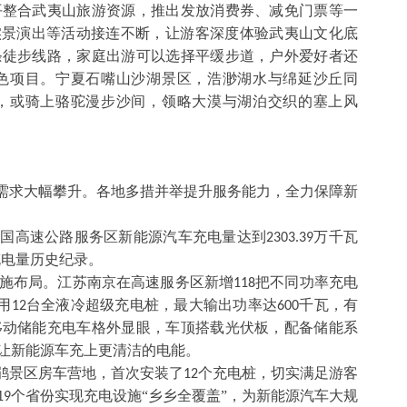
平整合武夷山旅游资源，推出发放消费券、减免门票等一
实景演出等活动接连不断，让游客深度体验武夷山文化底
条徒步线路，家庭出游可以选择平缓步道，户外爱好者还
色项目。宁夏石嘴山沙湖景区，浩渺湖水与绵延沙丘同
，或骑上骆驼漫步沙间，领略大漠与湖泊交织的塞上风
电需求大幅攀升。各地多措并举提升服务能力，全力保障新
全国高速公路服务区新能源汽车充电量达到
万千瓦
2303.39
充电量历史纪录。
施布局。江苏南京在高速服务区新增
把不同功率充电
118
用
台全液冷超级充电桩，最大输出功率达
千瓦，有
12
600
移动储能充电车格外显眼，车顶搭载光伏板，配备储能系
让新能源车充上更清洁的电能。
杜鹃景区房车营地，首次安装了
个充电桩，切实满足游客
12
个省份实现充电设施“乡乡全覆盖”，为新能源汽车大规
19