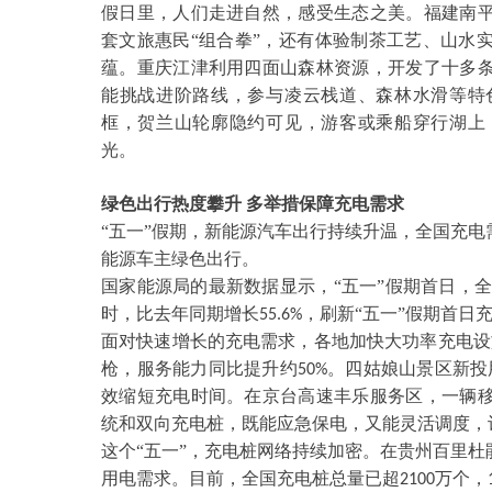
假日里，人们走进自然，感受生态之美。福建南
套文旅惠民
“组合拳”，还有体验制茶工艺、山水
蕴。重庆江津利用四面山森林资源，开发了十多
能挑战进阶路线，参与凌云栈道、森林水滑等特
框，贺兰山轮廓隐约可见，游客或乘船穿行湖上
光。
绿色出行热度攀升
多举措保障充电需求
“五一”假期，新能源汽车出行持续升温，全国充
能源车主绿色出行。
国家能源局的最新数据显示，
“五一”假期首日，
时，比去年同期增长
，刷新“五一”假期首日
55.6%
面对快速增长的充电需求，各地加快大功率充电设
枪，服务能力同比提升约
。四姑娘山景区新投
50%
效缩短充电时间。在京台高速丰乐服务区，一辆
统和双向充电桩，既能应急保电，又能灵活调度，
这个
“五一”，充电桩网络持续加密。在贵州百里
用电需求。目前，全国充电桩总量已超
万个，
2100