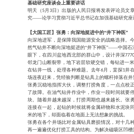
基础研究座谈会上重要讲话
明天（
月
日）出版的人民日报将发表评论员文
5
3
究——论学习贯彻习近平总书记在加强基础研究座
【大国工匠】张勇：向深地挺进中的
“井下神医”
向深地进军，是保障我国能源安全的战略选择。
然气钻井不断向深地挺进的“井下神医”——中国
眼下，在四川盆地西北部的群山中，设计井深
777
邻龙门山断裂带，地下岩层软硬交错，每钻进一
在钻井一线，处理各种难题。去年
月，棠探
井
6
1
场连夜赶来，凭经验判断是钻具上的螺杆掉落在井
张勇沉稳地指挥大伙，调整打捞角度，一点点校
了故障。在油气钻井作业中，作业一段时间就要
块。随着井越来越深，打捞周期也越来越长。张
连接在一起，起钻的时候就将金属碎物和水泥块
米的地下，却面临着在地面上无法想象的挑战。
张勇在各个井场比对金属钻具磨损情况，对十几
再一遍遍优化打捞工具的结构。为解决磁吸区凹槽