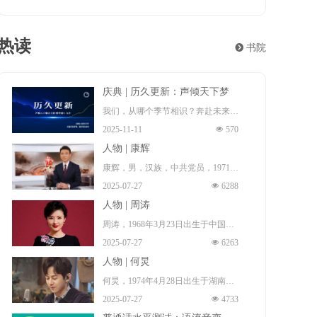
热读
뀹
书院
庆典 | 历久更新：声倾天下梦
想十九年
我们，从哪个季节相识？奔赴未来！
2025-11-11
넶
570
这一程夏冬往复，风月浸染群山与长
人物 | 康辉
河。遍经天光夜色，梦想永远年轻。
康辉，男，汉族，中共党员，1971年
而热爱，更新。
2025-07-27
넶
6288
1月17日出生 （一说，1972年出
2006年至2025年，因为梦想的源起，
人物 | 周涛
生 ），祖籍中国河北省石家庄市无
以及梦想的来路与前程。
周涛，1968年3月23日出生于中国安
极县 ，本科毕业于中国传媒大学播
声倾天下播音主持网梦想十九年：历
2025-07-27
넶
6263
徽省淮南市田家庵区 ，毕业于北京
音系，硕士毕业于北京大学新闻与传
久更新！
人物 | 何炅
广播学院（现中国传媒大学），硕士
播专业，博士毕业于中国传媒大学广
何炅，1974年4月28日出生于湖南省
研究生 ，中国著名女主持人、导
播电视学专业。中国内地节目主持
2025-07-27
넶
4733
长沙市雨花区，中国内地男主持人、
演、制片人、演员、中共党员、播音
人、新闻播音员、央视新闻中心新闻