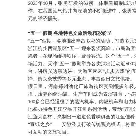
年
月，张勇研发的磁捞一体装置研制成功
2025
10
作。在我国油气钻井向深地的不断挺进中，张勇
元的经济损失。
“五一”假期 各地特色文旅活动精彩纷呈
“五一”假期，各地推出丰富多彩的活动，打造多
浙江杭州西湖景区
“五一”迎来客流高峰，市民游
愿者，在现场维持秩序，疏导客流。这个“五一”，
场活力。天津“五一”假期举办各类演出活动近
600
台，讲解员边演边讲，为游客带来“步步入戏”的
绎、街头杂技秀等多元业态，丰富假日文旅供给。
假日里，河南郑州油化厂旅游街区受到很多年轻
撞，废弃的储油罐、生产车间成为表演舞台，假
多台已经退役了的蒸汽机车、内燃机车和电力
100
地举办特色开江季品开江鱼系列活动，带动假期
江鱼为食材，烹制出一道道色香味俱全的江鱼佳肴
“宣纸之乡”——安徽泾县打破传统观光模式，将宣
可互动的文旅项目。