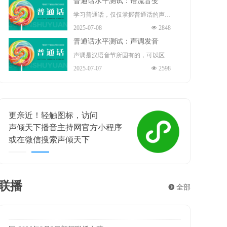
普通话水平测试：语流音变
演员、歌手、导演、作家。
指导（正高）职称 、国务院“政府特
播音部主任 ，中共十九大、二十大
学习普通话，仅仅掌握普通话的声
殊津贴”享受者、中宣部“四个一
2025-07-08
넶
2848
代表 。
母、韵母和声调是不够的。因为我们
批”人才、“五一”劳动奖章 、中国青
普通话水平测试：声调发音
在读书或说话时，不是鼓励地严格按
年“五四”奖章的获得者。现任保利文
声调是汉语音节所固有的，可以区别
照每一个音节的声、韵、调来发音
2025-07-07
넶
2598
化集团股份有限公司艺术总监、保利
意义的声音的高低升降。声调是音节
的，而是根据需要将许多音节快速的
演出有限公司董事长。
结构中不可缺少的组成部分，担负着
组合，连续发出很多音节，形成一连
重要的辨义作用。例如题材和体裁、
串自然的语流。在这个过程中，相邻
更亲近！轻触图标，访问
喜相逢
练习和联系等，这些词语意义的不同
的音素与因素、音节与音节、声调与
声倾天下播音主持网官方小程序
声倾天
主要靠声调来区别。声调贯穿整个音
声调之间就不可避免地会发生相互影
或在微信搜索声倾天下
遇见梦想
节的始终，主要作用在韵腹上。在汉
响，从而使有些音节的读音产生一定
语里，一个音节一般就是一个汉字，
的变化，这就是语流音变。
所以声调也叫字调。声调和音长、音
联播
뀹
全部
强都有关系。但是，它的性质主要决
2026年8月5日新闻联播文稿
2026年7月24日新闻联播文稿
2026年7月23日新闻联播文稿
2026年7月22日新闻联播文稿
2026年7月21日新闻联播文稿
2026年7月20日新闻联播文稿
2026年7月19日新闻联播文稿
2026年7月18日新闻联播文稿
2026年7月17日新闻联播文稿
ꂓ
ꂓ
ꂓ
ꂓ
ꂓ
ꂓ
ꂓ
ꂓ
ꂓ
2026-08-05
2026-07-24
2026-07-23
2026-07-22
2026-07-21
2026-07-20
2026-07-19
2026-07-18
2026-07-17
2026年8月4日新闻联播文稿
ꂓ
2026-08-04
定于音高。
2026年8月3日新闻联播文稿
ꂓ
2026-08-03