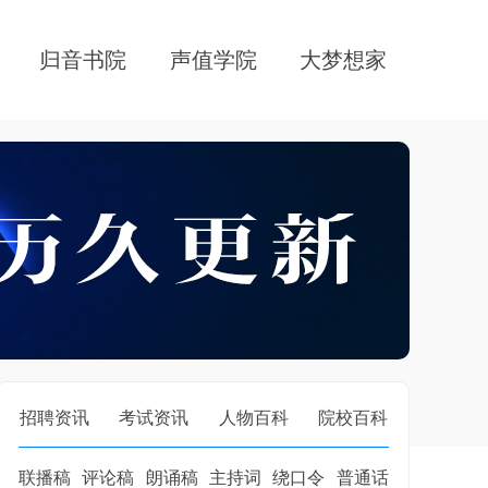
归音书院
声值学院
大梦想家
招聘资讯
考试资讯
人物百科
院校百科
联播稿
评论稿
朗诵稿
主持词
绕口令
普通话