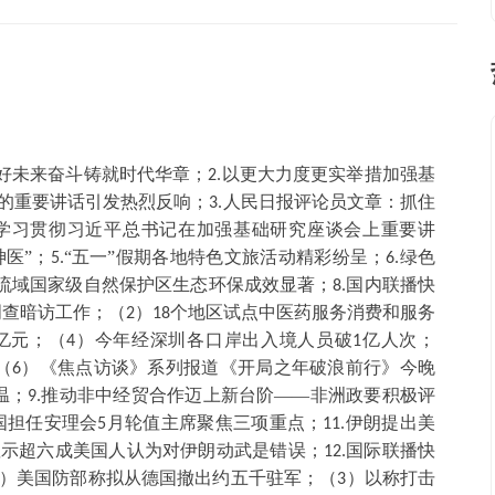
美好未来奋斗铸就时代华章；
以更大力度更实举措加强基
2.
的重要讲话引发热烈反响；
人民日报评论员文章：抓住
3.
学习贯彻习近平总书记在加强基础研究座谈会上重要讲
医”；
“五一”假期各地特色文旅活动精彩纷呈；
绿色
5.
6.
流域国家级自然保护区生态环保成效显著；
国内联播快
8.
明查暗访工作；（
）
个地区试点中医药服务消费和服务
2
18
亿元；（
）今年经深圳各口岸出入境人员破
亿人次；
4
1
（
）《焦点访谈》系列报道《开局之年破浪前行》今晚
6
温；
推动非中经贸合作迈上新台阶——非洲政要积极评
9.
国担任安理会
月轮值主席聚焦三项重点；
伊朗提出美
5
11.
显示超六成美国人认为对伊朗动武是错误；
国际联播快
12.
）美国防部称拟从德国撤出约五千驻军；（
）以称打击
3