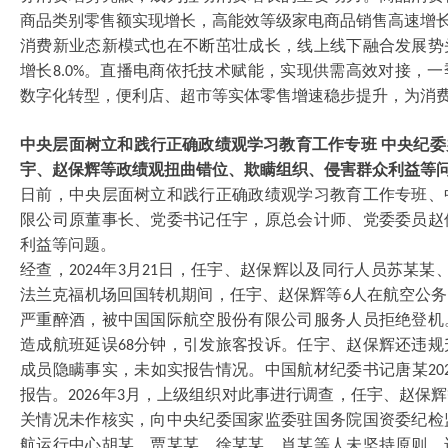
商品类别零售额实现增长，高能效等级家电商品销售高速增
消费新业态新模式也在不断茁壮成长，线上线下融合发展势
增长
。直播电商依托技术赋能，实现供需高效对接，一
8.0%
数字化转型，便利店、超市等实体零售增速稳步提升，为消
中央层面树立和践行正确政绩观学习教育工作专班
中央纪委
宇、赵保辉等政绩观扭曲错位、欺瞒组织、侵害群众利益等
日前，中央层面树立和践行正确政绩观学习教育工作专班、
限公司原董事长、党委书记任宇，原总会计师、党委委员赵
利益等问题。
经查，
年
月
日，任宇、赵保辉以及同行人员苏某某
2024
3
21
法兰克福机场回国转机期间，任宇、赵保辉等
人在航空公务
6
严重醉酒，被中国国际航空股份有限公司服务人员拒绝登机
造成航班延误
分钟，引发旅客投诉。任宇、赵保辉还违规
68
成员隐瞒事实，未如实报告情况。中国航材纪委书记唐某
20
报告。
年
月，上级组织对此事进行调查，任宇、赵保辉
2026
3
关情况未作核实，向中央纪委国家监委驻国务院国资委纪检
航运行中心胡某、贾某某、徐某某、肖某等人未坚持原则、