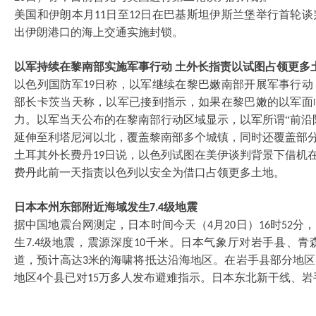
美国和伊朗本月
日至
日在巴基斯坦伊斯兰堡举行首轮谈
11
12
出伊朗港口的海上交通实施封锁。
以军持续在黎南部实施军事行动
土外长指责以试图占领更多
以色列国防军
日称，以军继续在黎巴嫩南部开展军事行动
19
部长卡茨当天称，以军已接到指示，如果在黎巴嫩的以军面
力。以军当天公布的在黎南部行动区域显示，以军所谓“前沿
延伸至利塔尼河以北，覆盖黎南部多个城镇，同时还覆盖部
土耳其外长费丹
日说，以色列试图在美伊谈判背景下借机在
19
费丹此前一天指责以色列以安全为借口占领更多土地。
日本本州东部附近海域发生
级地震
7.4
据中国地震台网测定，日本时间今天（
月
日）
时
分，
4
20
16
52
生
级地震，震源深度
千米。日本气象厅对岩手县、青
7.4
10
道，预计高达
米的海啸将抵达沿海地区。在岩手县部分地区
3
地区
个县已对
万多人发布避难指示。日本东北新干线、岩
4
15