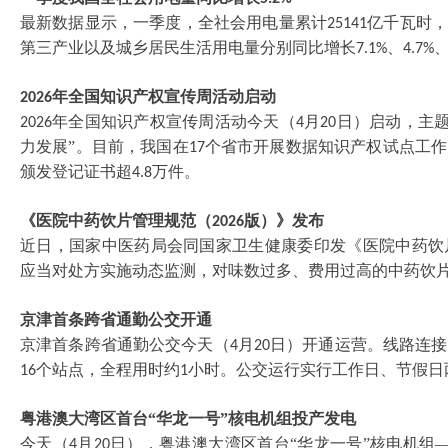
最新数据显示，一季度，全社会用电量累计
亿千瓦时
25141
第三产业以及城乡居民生活用电量分别同比增长
、
7.1%
4.7%
年全国知识产权宣传周活动启动
2026
年全国知识产权宣传周活动今天（
月
日）启动，主题
2026
4
20
力发展”。目前，我国在
个省市开展数据知识产权试点工作
17
颁发登记证书超
万件。
4.8
《医院中药饮片管理规范（
版）》发布
2026
近日，国家中医药局会同国家卫生健康委印发《医院中药饮
应当对处方实施动态监测，对味数过多、费用过高的中药饮
京津首条跨省通勤公交开通
京津首条跨省通勤公交今天（
月
日）开通运营。线路连接
4
20
个站点，全程用时约
小时。公交运行实行工作日、节假日
16
1
粤港澳大湾区首台
“华龙一号”核电机组投产发电
今天（
月
日），粤港澳大湾区首台“华龙一号”核电机组
4
20