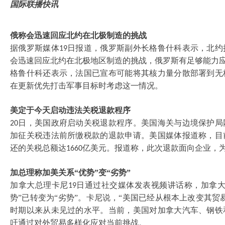
国际联播快讯
俄称会迅速回应北约在北极制造的挑战
据俄罗斯媒体
日报道，俄罗斯副外长格鲁什科表示，北约
19
会迅速回应北约在北极地区制造的挑战，俄罗斯有足够能力
格鲁什科还表示，法国已宣布可能将其核力量分散部署到无
在更新优先打击军事目标时考虑这一情况。
美定于今天启动违法关税退款程序
日，美国政府启动关税退款程序。美国海关与边境保护局
20
加征关税违法前所缴税款的退款申请。美国媒体报道称，目
还的关税总额达
亿美元。报道称，此次退款面向企业，
1660
加总理称加美关系
“优势”变“劣势”
加拿大总理卡尼
日通过社交媒体发表视频讲话称，加拿大
19
势”已转变为“劣势”。卡尼说，“美国已经从根本上改变其贸
时期以来从未见过的水平。当前，美国对加拿大汽车、钢铁
吁通过对外贸易多样化应对当前挑战。