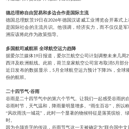
德总理称自由贸易和多边合作是国际主流
德国总理默茨
日在
年德国汉诺威工业博览会开幕式上
19
2026
是国际社会的主流共识。他强调，经济实力，而不仅仅是军
洲应该将此作为政策指导。
多国航司减航班
全球航空运力趋降
据爱尔兰媒体
日报道，爱尔兰航空公司计划调整未来几周
19
2
西洋及欧洲航线。此前，荷兰皇家航空公司宣布取消
月部分
5
近日发布的数据显示，
月全球航空运力预计下降
，全球
5
3%
份的航班。
二十四节气
·谷雨
谷雨是二十四节气中的第六个节气。让我们一起感受谷雨的
谷雨时节，天气温和，降雨量明显增多。
“雨生百谷”，所以
“风吹雨洗一城花”，此时一个显著的物候特征是落英缤纷、
时。
因为仓颉造字的传说，谷雨节气这一天被确定为
“联合国中文