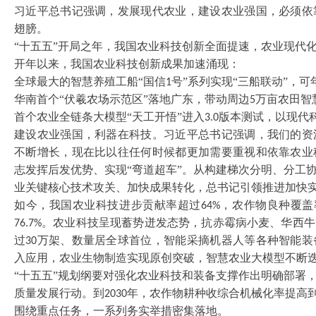
习近平总书记强调，发展现代农业，建设农业强国，必须依
翅膀。
“十五五”开局之年，我国农业科技创新全面提速，农业现代
开年以来，我国农业科技创新成果加速涌现：
全球最大的智慧养殖工船
“国信
号”系列实现“三船联动”，
1
华南首个
“伏羲农场示范区”落地广东，带动周边
万亩农田智
5
首个农业全链条大模型
“天工开悟”进入
版本测试，以现代
3.0
建设农业强国，利器在科技。习近平总书记强调，我们的资
不断增长，现在比以往任何时候都更加需要重视和依靠农业
志发挥后发优势、实现
“弯道超车”。从构建梯次分明、分工
业关键核心技术攻关、加快成果转化，总书记引领推进加快
如今，我国农业科技进步贡献率超过
，农作物良种覆盖
64%
。农业科技呈现蓄势迸发态势，抗赤霉病小麦、华西牛
76.7%
过
万架、数量居全球首位，智能采摘机器人等各种智能装
30
入应用，农业生物制造实现原创突破，智慧农业大模型不断
“十五五”规划纲要对强化农业科技和装备支撑作出明确部署
质量发展行动。到
年，农作物耕种收综合机械化率提高
2030
围绕重点任务，一系列务实举措密集落地。