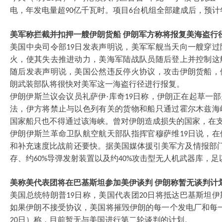
电，年发电量超
亿千瓦时。项目
台机组全部建成后，预计
90
6
美军称拦截并扣押一艘伊朗货船
伊朗军方称将报复美海盗行
美国中央司令部
日发表声明说，美军军舰当天向一艘穿过
19
火，使其失去推进动力，美海军陆战队员随后登上并控制这
随后发表声明说，美国公然违反停火协议，攻击伊朗货船，
朗武装部队将很快对美军这一海盗行径进行报复。
伊朗伊斯兰议会议员礼萨伊
·库奇
日称，伊朗正在起草一部
19
法，伊方将禁止与以色列有关的货物和船只通过霍尔木兹海
国家船只也不得通过该海峡。曾对伊朗造成损失的国家，在
伊朗伊斯兰革命卫队航空航天部队指挥官穆萨维
日说，在
19
和补充速度比战前还要快。据美国媒体援引美军方及情报部
存、约
导弹发射装置以及约
攻击型无人机武器库，足
60%
40%
美称美代表团将在巴基斯坦参加美伊谈判
伊朗称暂无谈判计
美国总统特朗普
日称，美国代表团
日将抵达巴基斯坦伊
19
20
如果伊朗不接受协议，美国将摧毁伊朗的每一个发电厂和每
日）称，目前暂无与美国进行第二轮谈判的计划。
20