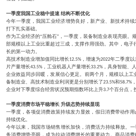
一季度我国工业稳中提速
结构不断优化
今年一季度，我国工业经济增势良好，新产业、新技术持续
打下扎实基础。
作为工业经济的
“压舱石”，一季度，装备制造业表现亮眼。
部规模以上工业比重超过三成，支撑作用强劲。其中，电子
长的第一动力。
高技术制造业增加值同比增长
，增速为
年二季度以
12.5%
2022
片产量增长
，工业机器人产量增长
，具身智能、
43.5%
33.2%
企业效益同步回暖，发展信心更足。前两个月，规模以上工
备制造业、高技术制造业利润更是分别增长了
和
23.5%
58.7%
企业对下季度综合经营状况预期指数环比上升
个百分点，
3.7
一季度消费市场平稳增长
升级态势持续显现
一季度，各项促消费政策持续发力显效，假日消费带动作用
持续优化。
今年以来，我国市场销售增长加快，消费活力持续释放。一
务消费增势亮眼，成为拉动消费增长的重要动力。商品消费