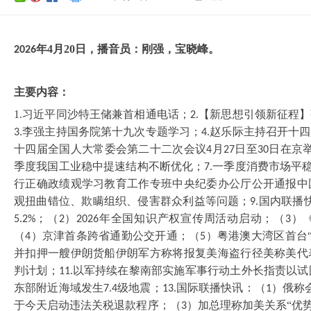
年
4
月
20
日，播音员：刚强，宝晓峰。
202
6
主要内容：
1.习近平同沙特王储兼首相通电话；
【新思想引领新征程】
2.
李强主持国务院第十九次专题学习；
赵乐际主持召开十四
3.
4.
十四届全国人大常委会第二十二次会议
月
日至
日在京
4
27
30
季度我国工业稳中提速结构不断优化；
一季度消费市场平
7.
行正确政绩观学习教育工作专班中央纪委办公厅公开通报中
观扭曲错位、欺瞒组织、侵害群众利益等问题；
国内联播
9.
；（
）
年全国知识产权宣传周活动启动；（
）
5.2%
2
2026
3
（
）京津首条跨省通勤公交开通；（
）粤港澳大湾区首台
4
5
并扣押一艘伊朗货船伊朗军方称将报复美海盗行径美称美代
判计划；
以军持续在黎南部实施军事行动土外长指责以试
11.
东部附近海域发生
级地震；
国际联播快讯：（
）俄称
7.4
13.
1
于今天启动违法关税退款程序；（
）加总理称加美关系“优势
3