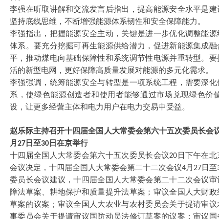
李强在听取讲解和交流发言后指出，提高能源安全水平是建
坚持底线思维，不断增强能源体系韧性和安全保障能力。
李强指出，把握能源安全主动，关键是进一步优化调整能源
体系。要充分挖掘可再生能源供给潜力，促进新能源集成融
平，推动煤电向基础保障性和系统调节性电源并重转型。要
活的新型电网，更好保障高质量发展对能源的多元化需求。
李强强调，统筹能源安全与转型是一项系统工程，需要深化
系，使绿色能源创造者和使用者能够通过市场兑现绿色价
设，让更多经营主体和电力用户在电力交易中受益。
赵乐际主持召开十四届全国人大常委会第六十五次委员长会
月
日至
日在京举行
27
30
十四届全国人大常委会第六十五次委员长会议
日下午在北
20
会议决定，十四届全国人大常委会第二十二次会议
月
日至
4
27
委员长会议建议，十四届全国人大常委会第二十二次会议审
障法草案、耕地保护和质量提升法草案；审议全国人大财政
草案的议案；审议全国人大农业与农村委员会关于提请审议
事委员会关于提请审议国防动员法修订草案的议案；审议国