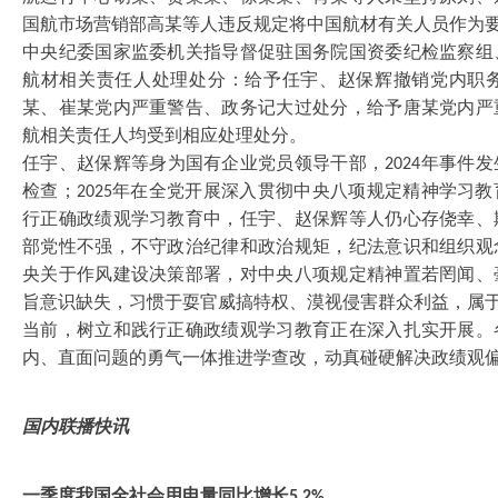
国航市场营销部高某等人违反规定将中国航材有关人员作为
中央纪委国家监委机关指导督促驻国务院国资委纪检监察组
航材相关责任人处理处分：给予任宇、赵保辉撤销党内职
某、崔某党内严重警告、政务记大过处分，给予唐某党内严
航相关责任人均受到相应处理处分。
任宇、赵保辉等身为国有企业党员领导干部，
年事件发
2024
检查；
年在全党开展深入贯彻中央八项规定精神学习教
2025
行正确政绩观学习教育中，任宇、赵保辉等人仍心存侥幸、
部党性不强，不守政治纪律和政治规矩，纪法意识和组织观
央关于作风建设决策部署，对中央八项规定精神置若罔闻、
旨意识缺失，习惯于耍官威搞特权、漠视侵害群众利益，属
当前，树立和践行正确政绩观学习教育正在深入扎实开展。
内、直面问题的勇气一体推进学查改，动真碰硬解决政绩观
国内联播快讯
一季度我国全社会用电量同比增长
5.2%