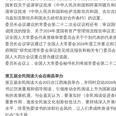
国务院关于提请审议批准《中华人民共和国和阿塞拜疆共和
请审议批准《中华人民共和国和哈萨克斯坦共和国、吉尔吉
乌兹别克斯坦共和国永久睦邻友好合作条约》的议案。
委员长会议建议的常委会第二十二次会议议程还有：审议国
成情况的报告、关于
年度国有资产管理情况报告审议意
2024
议全国人大常委会代表资格审查委员会关于个别代表的代表
委员长会议审议通过了全国人大常委会
年度工作要点和
2026
府两院”研究处理常委会审议意见情况报告和相关专门委员
国人大四次会议重点督办建议选题。
委员长会议上，全国人大常委会秘书长刘奇就常委会第二十
第五届全民阅读大会在南昌举办
第五届全民阅读大会
日在江西南昌举办，并同时启动
20
2026
书记历来重视和倡导阅读，引领推动全民阅读上升为国家战
有的发展机遇。与会嘉宾认为，要落实好《全民阅读促进条
重要作用，激发全民族文化创新创造活力。要持续深入开展
水平，培育热爱读书的浓郁社会风尚，让人们养成终身读书
社会”为主题。