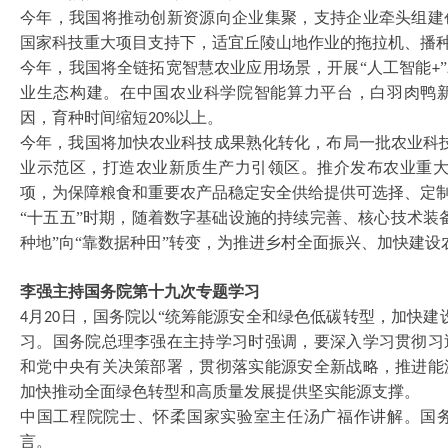
今年，我国将推动创新资源向企业集聚，支持企业牵头组建
国家科技重大项目支持下，适宜丘陵山地作业的拖拉机、播
今年，我国将全链拓宽智慧农业应用场景，开展
“人工智能
+
业生态构建。在中国农业科学院智能算力平台，白羽肉鸭
因，育种时间缩短
以上。
20%
今年，我国将加快农业科技成果熟化转化，布局一批农业科
业示范区，打造农业新质生产力引领区。推介发布农业重
项，为保障粮食和重要农产品稳定安全供给提供可选择、定
“十五五”时期，随着数字基础设施的持续完善、核心技术装
种地”向“靠数据种田”转变，为推进乡村全面振兴、加快建
李强主持国务院第十九次专题学习
月
日，国务院以“统筹能源安全和绿色低碳转型，加快建
4
20
习。国务院总理李强在主持学习时强调，要深入学习贯彻习
和党中央有关决策部署，贯彻落实能源安全新战略，推进能
加快推动全面绿色转型和高质量发展提供坚实能源支撑。
中国工程院院士、怀柔国家实验室主任汤广福作讲解。国
言。