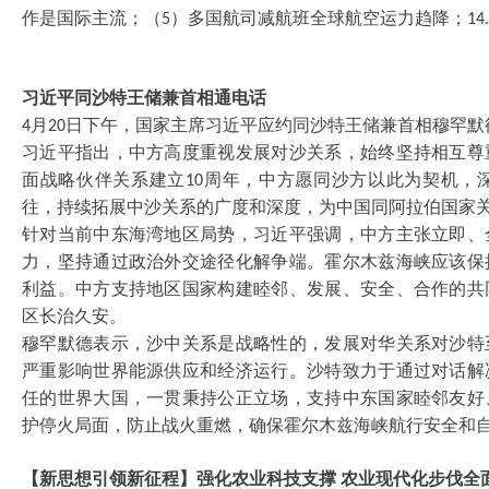
作是国际主流；（
）多国航司减航班全球航空运力趋降；
5
14.
习近平同沙特王储兼首相通电话
月
日下午，国家主席习近平应约同沙特王储兼首相穆罕默
4
20
习近平指出，中方高度重视发展对沙关系，始终坚持相互尊
面战略伙伴关系建立
周年，中方愿同沙方以此为契机，
10
往，持续拓展中沙关系的广度和深度，为中国同阿拉伯国家
针对当前中东海湾地区局势，习近平强调，中方主张立即、
力，坚持通过政治外交途径化解争端。霍尔木兹海峡应该保
利益。中方支持地区国家构建睦邻、发展、安全、合作的共
区长治久安。
穆罕默德表示，沙中关系是战略性的，发展对华关系对沙特
严重影响世界能源供应和经济运行。沙特致力于通过对话解
任的世界大国，一贯秉持公正立场，支持中东国家睦邻友好
护停火局面，防止战火重燃，确保霍尔木兹海峡航行安全和
【新思想引领新征程】强化农业科技支撑
农业现代化步伐全