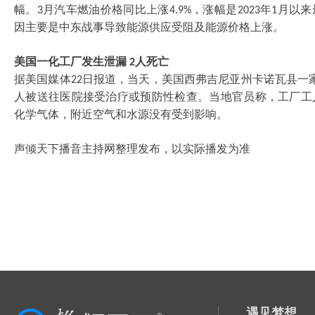
幅。
月汽车燃油价格同比上涨
，涨幅是
年
月以来
3
4.9%
2023
1
因主要是中东战事导致能源供应受阻及能源价格上涨。
美国一化工厂发生泄漏
人死亡
2
据美国媒体
日报道，当天，美国西弗吉尼亚州卡诺瓦县一
22
人被送往医院接受治疗或预防性检查。当地官员称，工厂工
化学气体，附近空气和水源没有受到影响。
声倾天下播音主持网整理发布，以实际播发为准
遇见梦想