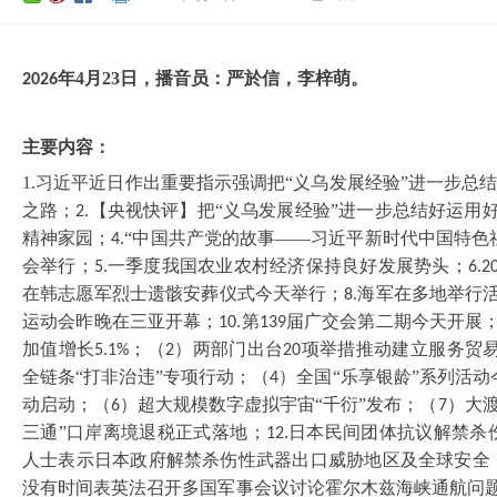
年
4
月
23
日，播音员：
严於信
，
李梓萌
。
202
6
主要内容：
1.习近平近日作出重要指示强调把
“义乌发展经验”进一步总
之路；
【央视快评】把“义乌发展经验”进一步总结好运用
2.
精神家园；
“中国共产党的故事——习近平新时代中国特色
4.
会举行；
一季度我国农业农村经济保持良好发展势头；
5.
6.2
在韩志愿军烈士遗骸安葬仪式今天举行；
海军在多地举行
8.
运动会昨晚在三亚开幕；
第
届广交会第二期今天开展
10.
139
加值增长
；（
）两部门出台
项举措推动建立服务贸
5.1%
2
20
全链条“打非治违”专项行动；（
）全国“乐享银龄”系列活
4
动启动；（
）超大规模数字虚拟宇宙“千衍”发布；（
）大
6
7
三通”口岸离境退税正式落地；
日本民间团体抗议解禁杀
12.
人士表示日本政府解禁杀伤性武器出口威胁地区及全球安全
没有时间表英法召开多国军事会议讨论霍尔木兹海峡通航问