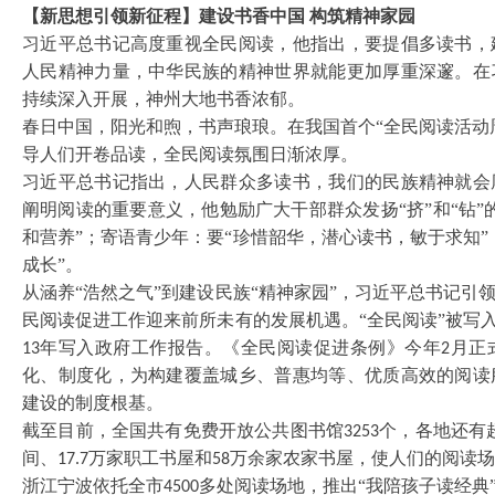
【新思想引领新征程】建设书香中国
构筑精神家园
习近平总书记高度重视全民阅读，他指出，要提倡多读书，
人民精神力量，中华民族的精神世界就能更加厚重深邃。在
持续深入开展，神州大地书香浓郁。
春日中国，阳光和煦，书声琅琅。在我国首个
“全民阅读活动
导人们开卷品读，全民阅读氛围日渐浓厚。
习近平总书记指出，人民群众多读书，我们的民族精神就会
阐明阅读的重要意义，他勉励广大干部群众发扬
“挤”和“
和营养”；寄语青少年：要“珍惜韶华，潜心读书，敏于求知
成长”。
从涵养
“浩然之气”到建设民族“精神家园”，习近平总书记
民阅读促进工作迎来前所未有的发展机遇。“全民阅读”被写
年写入政府工作报告。《全民阅读促进条例》今年
月正
13
2
化、制度化，为构建覆盖城乡、普惠均等、优质高效的阅读
建设的制度根基。
截至目前，全国共有免费开放公共图书馆
个，各地还有
3253
间、
万家职工书屋和
万余家农家书屋，使人们的阅读场
17.7
58
浙江宁波依托全市
多处阅读场地，推出“我陪孩子读经典
4500