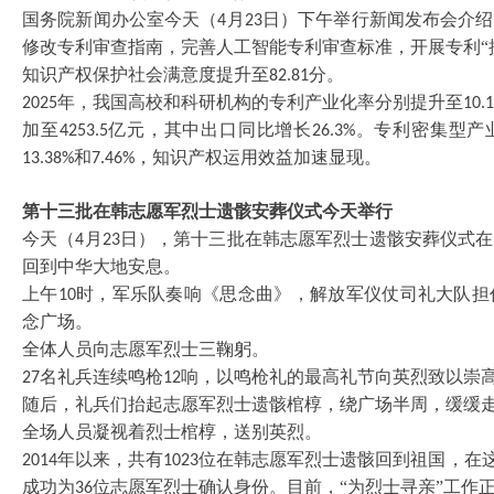
国务院新闻办公室今天（
月
日）下午举行新闻发布会介绍
4
23
修改专利审查指南，完善人工智能专利审查标准，开展专利“
知识产权保护社会满意度提升至
分。
82.81
年，我国高校和科研机构的专利产业化率分别提升至
2025
10.
加至
亿元，其中出口同比增长
。专利密集型产
4253.5
26.3%
和
，知识产权运用效益加速显现。
13.38%
7.46%
第十三批在韩志愿军烈士遗骸安葬仪式今天举行
今天（
月
日），第十三批在韩志愿军烈士遗骸安葬仪式在
4
23
回到中华大地安息。
上午
时，军乐队奏响《思念曲》，解放军仪仗司礼大队担
10
念广场。
全体人员向志愿军烈士三鞠躬。
名礼兵连续鸣枪
响，以鸣枪礼的最高礼节向英烈致以崇
27
12
随后，礼兵们抬起志愿军烈士遗骸棺椁，绕广场半周，缓缓
全场人员凝视着烈士棺椁，送别英烈。
年以来，共有
位在韩志愿军烈士遗骸回到祖国，在
2014
1023
成功为
位志愿军烈士确认身份。目前，“为烈士寻亲”工作
36