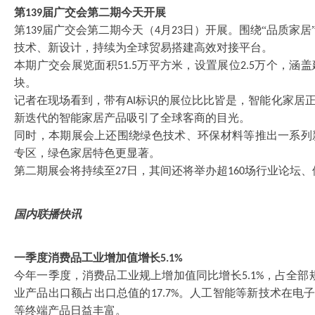
第
届广交会第二期今天开展
139
第
届广交会第二期今天（
月
日）开展。围绕“品质家居
139
4
23
技术、新设计，持续为全球贸易搭建高效对接平台。
本期广交会展览面积
万平方米，设置展位
万个，涵盖
51.5
2.5
块。
记者在现场看到，带有
标识的展位比比皆是，智能化家居
AI
新迭代的智能家居产品吸引了全球客商的目光。
同时，本期展会上还围绕绿色技术、环保材料等推出一系列
专区，绿色家居特色更显著。
第二期展会将持续至
日，其间还将举办超
场行业论坛、
27
160
国内联播快讯
一季度消费品工业增加值增长
5.1%
今年一季度，消费品工业规上增加值同比增长
，占全部
5.1%
业产品出口额占出口总值的
。人工智能等新技术在电
17.7%
等终端产品日益丰富。