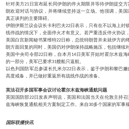
针对美方
日宣布延长同伊朗的停火期限并等待伊朗提交方
21
朗欢迎对话与协议，并将继续坚持这一立场。他强调，美国
真正谈判的主要障碍。
伊朗伊斯兰议会议长卡利巴夫
日表示，只有在不以海上封锁
22
线停战的情况下，全面停火才有意义。若严重违反停火协议
美国白宫新闻秘书莱维特
日称，总统特朗普并未就伊方的终
22
朗方面回复的同时，美国仍对伊朗保持战略施压，包括继续
美国中央司令部
日称，自本月
日美军开始对霍尔木兹海
22
14
的一部分，美军已要求
艘船只返航。
31
以色列国防军总参谋长扎米尔
日表示，鉴于伊朗和黎巴嫩
22
高度戒备，并已做好重返所有战线作战的准备。
英法召开多国军事会议讨论霍尔木兹海峡通航问题
英国国防部
日发表声明说，英国和法国当天在伦敦主持召
22
兹海峡恢复通航相关方案制定工作。来自
多个国家的军事
30
国际联播快讯