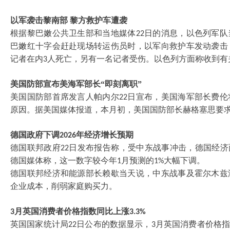
以军袭击黎南部
黎方救护车遭袭
根据黎巴嫩公共卫生部和当地媒体
日的消息，以色列军队
22
巴嫩红十字会赶赴现场转运伤员时，以军向救护车发动袭击
记者在内
人死亡，另有一名记者受伤。以色列方面称收到有
3
美国防部宣布美海军部长
“即刻离职”
美国国防部首席发言人帕内尔
日宣布，美国海军部长费伦
22
原因。据美国媒体报道，本月初，美国国防部长赫格塞思要
德国政府下调
年经济增长预期
2026
德国联邦政府
日发布报告称，受中东战事冲击，德国经济
22
德国媒体称，这一数字较今年
月预测的
大幅下调。
1
1%
德国联邦经济和能源部长赖歇当天说，中东战事及霍尔木兹
企业成本，削弱家庭购买力。
月英国消费者价格指数同比上涨
3
3.3%
英国国家统计局
日公布的数据显示，
月英国消费者价格
22
3