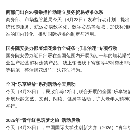
两部门出台
项举措推动建立服务贸易标准体系
20
商务部、市场监管总局今天（
月
日）发布行动计划，提出
4
23
绕旅游服务、航运贸易数字化、数字贸易等领域，加快标准
准的国内转化，推动国际标准的制定与运用。
国务院安委办部署烟花爆竹全链条
“打非治违”专项行动
国务院安委办近日部署在全国范围内开展为期一年的烟花爆
业生产经营超标违禁产品、线上销售线下寄递等
种突出非
49
等措施，整治烟花爆竹非法违法行为。
全国
“乐享银龄”系列活动今天启动
今天（
月
日），民政部等
部门联合开展的全国“乐享银
4
23
12
开展乐龄文艺、文创、阅读、健身等活动，扩大老年人精神
举行。
年“青年红色筑梦之旅”活动启动
2026
今天（
月
日），中国国际大学生创新大赛（
）“青年
4
23
2026