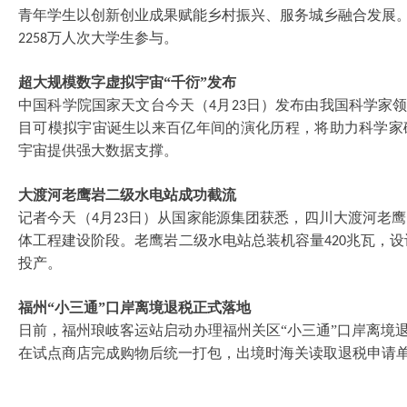
青年学生以创新创业成果赋能乡村振兴、服务城乡融合发展。
万人次大学生参与。
2258
超大规模数字虚拟宇宙
“千衍”发布
中国科学院国家天文台今天（
月
日）发布由我国科学家领
4
23
目可模拟宇宙诞生以来百亿年间的演化历程，将助力科学家
宇宙提供强大数据支撑。
大渡河老鹰岩二级水电站成功截流
记者今天（
月
日）从国家能源集团获悉，四川大渡河老鹰
4
23
体工程建设阶段。老鹰岩二级水电站总装机容量
兆瓦，设
420
投产。
福州
“小三通”口岸离境退税正式落地
日前，福州琅岐客运站启动办理福州关区
“小三通”口岸离境
在试点商店完成购物后统一打包，出境时海关读取退税申请