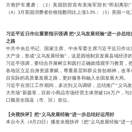
方救护车遭袭；（
）美国防部宣布美海军部长“即刻离职”
2
（
）
月英国消费者价格指数同比上涨
；（
）美国一化
4
3
3.3%
5
习近平近日作出重要指示强调
把
“义乌发展经验”进一步总
之路
中共中央总书记、国家主席、中央军委主席习近平近日作出
大产业，形成
“义乌发展经验”，这是因地制宜发展县域经济
习近平强调，要结合开展树立和践行正确政绩观学习教育，
各地区立足自身资源禀赋，尊重基层和群众首创精神，改革
自实际的高质量发展之路，更好服务和融入全国发展大局。
习近平在浙江工作期间，多次到义乌调研，总结推广
“义乌
大市场”新篇章，目前小商品市场经营主体突破
万户，与
126
2
口额居全国县（市、区）首位。
【央视快评】把
“义乌发展经验”进一步总结好运用好
本台今天（
月
日）播发央视快评《把“义乌发展经验”进一
4
23