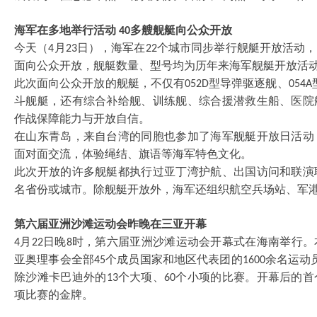
海军在多地举行活动
多艘舰艇向公众开放
40
今天（
月
日），海军在
个城市同步举行舰艇开放活动，
4
23
22
面向公众开放，舰艇数量、型号均为历年来海军舰艇开放活
此次面向公众开放的舰艇，不仅有
型导弹驱逐舰、
052D
054A
斗舰艇，还有综合补给舰、训练舰、综合援潜救生船、医院
作战保障能力与开放自信。
在山东青岛，来自台湾的同胞也参加了海军舰艇开放日活动
面对面交流，体验绳结、旗语等海军特色文化。
此次开放的许多舰艇都执行过亚丁湾护航、出国访问和联演
名省份或城市。除舰艇开放外，海军还组织航空兵场站、军
第六届亚洲沙滩运动会昨晚在三亚开幕
月
日晚
时，第六届亚洲沙滩运动会开幕式在海南举行。
4
22
8
亚奥理事会全部
个成员国家和地区代表团的
余名运动
45
1600
除沙滩卡巴迪外的
个大项、
个小项的比赛。开幕后的首
13
60
项比赛的金牌。