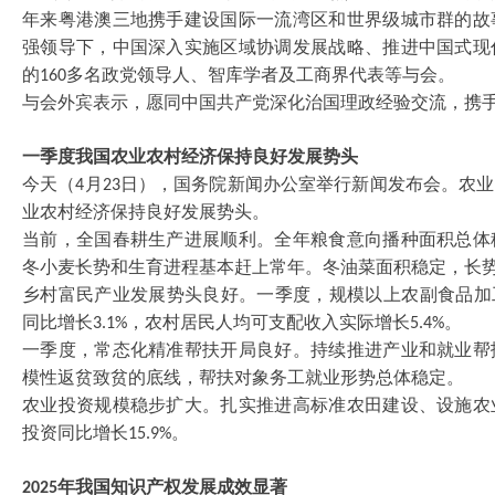
年来粤港澳三地携手建设国际一流湾区和世界级城市群的故
强领导下，中国深入实施区域协调发展战略、推进中国式现
的
多名政党领导人、智库学者及工商界代表等与会。
160
与会外宾表示，愿同中国共产党深化治国理政经验交流，携
一季度我国农业农村经济保持良好发展势头
今天（
月
日），国务院新闻办公室举行新闻发布会。农业
4
23
业农村经济保持良好发展势头。
当前，全国春耕生产进展顺利。全年粮食意向播种面积总体
冬小麦长势和生育进程基本赶上常年。冬油菜面积稳定，长
乡村富民产业发展势头良好。一季度，规模以上农副食品加
同比增长
，农村居民人均可支配收入实际增长
。
3.1%
5.4%
一季度，常态化精准帮扶开局良好。持续推进产业和就业帮
模性返贫致贫的底线，帮扶对象务工就业形势总体稳定。
农业投资规模稳步扩大。扎实推进高标准农田建设、设施农
投资同比增长
。
15.9%
年我国知识产权发展成效显著
2025