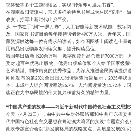
视体验等多个主题阅读区，实现“转角即可遇见书香”。
在湖南益阳清溪村，形式多样的特色书屋成为村民
“充电”
改变，抒写出新时代山乡巨变。
从
“一书在手”到“一屏万卷”，人工智能等新技术赋能，数
及。国家图书馆目前每年接待读者近
万人次。近年来，国
490
藏资源触达每一位有需求的读者，如今国图线上阅读点击量
用精品出版物激发阅读兴趣，提升阅读品位。
我国年出版新书
余万种，数字阅读作品总量超
万部，
20
7000
奖对超百种优秀出版物、优秀出版单位和个人给予国家级荣
艺术精湛、制作精良的优秀作品，为深入推进全民阅读提供
刚刚发布的第
次全国国民阅读调查报告显示，
年我
23
2025
本；未成年人综合阅读率达
，人均阅读量达
本，
86.7%
11.72
读正在为中华民族的伟大复兴积蓄持久的精神力量。
“中国共产党的故事——习近平新时代中国特色社会主义思想
今天（
月
日），由中共中央对外联络部和中共广东省委共
4
23
代中国特色社会主义思想在粤港澳大湾区的实践”专题宣介会
此次专题宣介会以
“新发展格局的战略支点、高质量发展的示