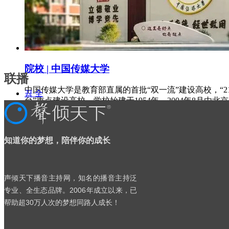
院校 | 中国传媒大学
联播
中国传媒大学是教育部直属的首批“双一流”建设高校，“21
뀹
全
台”重点建设高校。学校始建于1954年，2004年8月由
2026-08-05
部
ꂓ
2026年8月5日新闻联播文稿
넶
435
2024-01-29
2026-08-04
ꂓ
2026年8月4日新闻联播文稿
知道你的梦想，陪伴你的成长
2026-08-03
ꂓ
2026年8月3日新闻联播文稿
2026-08-02
声倾天下播音主持网，知名的播音主持泛
ꂓ
2026年8月2日新闻联播文稿
2026-08-01
专业、全生态品牌。2006年成立以来，已
ꂓ
2026年8月1日新闻联播文稿
帮助超30万人次的梦想同路人成长！
2026-07-31
ꂓ
2026年7月31日新闻联播文稿