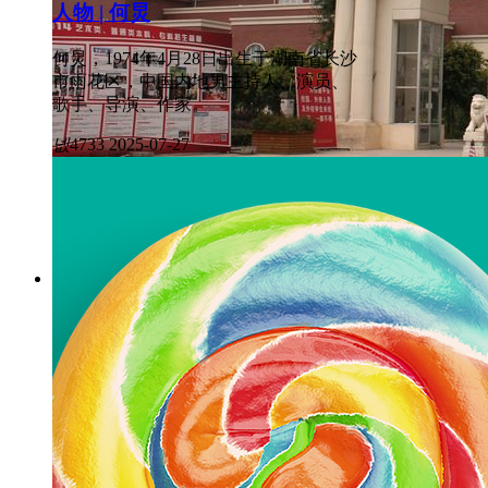
人物 | 何炅
何炅，1974年4月28日出生于湖南省长沙
市雨花区，中国内地男主持人、演员、
歌手、导演、作家。
넶
4733
2025-07-27
院校 | 四川电影电视学院
四川电影电视学院是我国西部地区第一所以培养影视传媒
川师范大学电影电视学院，2014年经教育部批准正式更
气息和优良教学传统的现代艺术大学。川影位于“天府之
境优美、绿意盎然，被四川省成都市两级政府授予“园林式
业和社会发展需要，培养了数以万计的影视传媒人才。