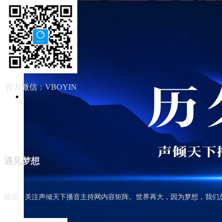
2026-07-19
ꂓ
2026年7月19日新闻联播文稿
2026-07-18
ꂓ
2026年7月18日新闻联播文稿
2026-07-17
ꂓ
2026年7月17日新闻联播文稿
官方微信：VBOYIN
院校 | 广东外语外贸大学
广东外语外贸大学是广东省高水平大学重点建设高校。学
化人才培养，外国语言文学、全球经济治理、涉外法治研
校全日制本科生20421人，博士、硕士研究生5323人，
遇见梦想
培训生10000多人。
넶
421
2023-02-18
现在，关注声倾天下播音主持网内容矩阵。世界再大，因为梦想，我们