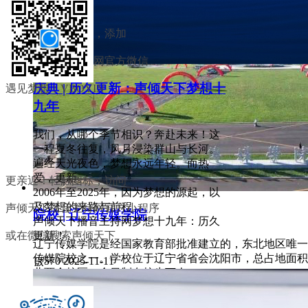
喜相逢！轻触图标，添加
声倾天下播音主持网官方微信
庆典 | 历久更新：声倾天下梦想十
遇见梦想：VBOYIN
九年
我们，从哪个季节相识？奔赴未来！这
一程夏冬往复，风月浸染群山与长河。
遍经天光夜色，梦想永远年轻。而热
爱，更新。
更亲近！轻触图标，访问
2006年至2025年，因为梦想的源起，以
及梦想的来路与前程。
声倾天下播音主持网官方小程序
院校 | 辽宁传媒学院
声倾天下播音主持网梦想十九年：历久
或在微信搜索声倾天下
更新！
辽宁传媒学院是经国家教育部批准建立的，东北地区唯一
传媒院校之一。学校位于辽宁省省会沈阳市，总占地面积8
넶
570
2025-11-11
北两个校区，全日制在校生万人。
넶
407
2024-01-03