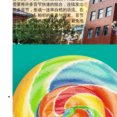
需要将许多音节快速的组合，连续发出
很多音节，形成一连串自然的语流。在
这个过程中，相邻的音素与因素、音节
与音节、声调与声调之间就不可避免地
会发生相互影响，从而使有些音节的读
音产生一定的变化，这就是语流音变。
넶
2849
2025-07-08
院校 | 河北传媒学院