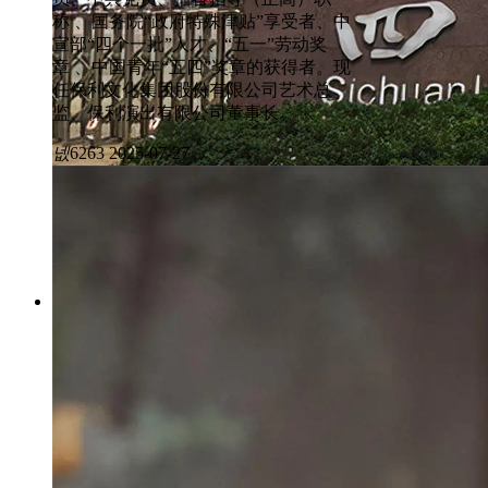
称 、国务院“政府特殊津贴”享受者、中
宣部“四个一批”人才、“五一”劳动奖
章 、中国青年“五四”奖章的获得者。现
任保利文化集团股份有限公司艺术总
监、保利演出有限公司董事长。
넶
6263
2025-07-27
院校 | 四川传媒学院
四川传媒学院，简称“川传”，位于四川省成都市，是经
入选教育部“高校数字媒体产教融合差创新应用示范基地
产城一体化示范基地、四川省“本科院校整体转型发展改
推进协同育人改革试点”，“新时代传媒艺术类人才培养
高清创新应用产业基地，为成都市科技影视文创产业功能