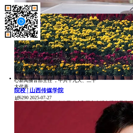
人物 | 康辉
康辉，男，汉族，中共党员，1971年1月
17日出生 （一说，1972年出生 ），祖籍
中国河北省石家庄市无极县 ，本科毕业
于中国传媒大学播音系，硕士毕业于北
京大学新闻与传播专业，博士毕业于中
国传媒大学广播电视学专业。中国内地
节目主持人、新闻播音员、央视新闻中
心新闻播音部主任 ，中共十九大、二十
大代表 。
院校 | 山西传媒学院
넶
6290
2025-07-27
山西传媒学院是山西省人民政府和国家广播电视总局共建高
华北广播电视学校，在此基础上1990年成立广播电影电视
府，更名为广播电影电视管理干部学院，2013年经教育
设立山西传媒学院，成为全国第三所公办传媒类本科院校
넶
400
2024-01-11