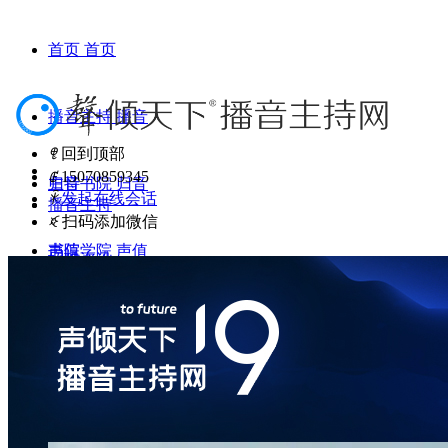
首页
首页
播音主持
播音
ꁸ
回到顶部
ꂅ
15070859345
主持
归音书院
归音
ꁗ
发起在线会话
播音主持
ꀥ
扫码添加微信
书院
声值学院
声值
招聘资讯
学院
大梦想家
大梦
考试资讯
人物百科
想家
院校百科