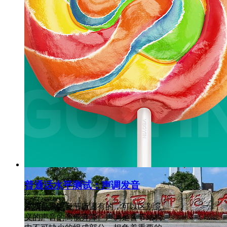
河北传媒学院是一所以传媒艺术为主，艺、文、工、管、
校。
넶
334
2024-01-09
普通话水平测试：声调发音
声调是汉语音节所固有的，可以区别意
义的声音的高低升降。声调是音节结构