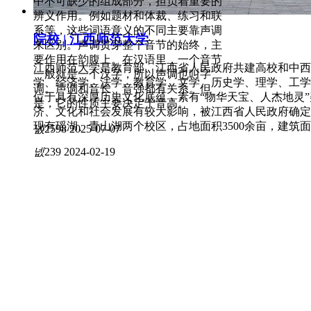
中不可缺少的组成部分，担负着重要的
辨义作用。例如题材和体裁、练习和联
系等，这些词语意义的不同主要靠声调
院校 | 江西师范大学
来区别。声调贯穿整个音节的始终，主
要作用在韵腹上。在汉语里，一个音节
江西师范大学是教育部、江西省人民政府共建高校和中西
一般就是一个汉字，所以声调也叫字
学、经济学、法学、教育学、文学、历史学、理学、工学
调。声调和音长、音强都有关系。但
位于具有深厚历史文化底蕴，素有“物华天宝、人杰地灵
是，它的性质主要决定于音高。
济、文化和社会发展有较大影响，被江西省人民政府确定
现有瑶湖、青山湖两个校区，占地面积3500余亩，建筑面
넶
2598
2025-07-07
넶
239
2024-02-19