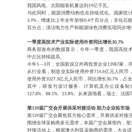
我国风电、太阳能装机量达到
亿千瓦。
19
与此同时，能源消费结构也在持续优化。国家统
，增速比上年全年加快
个百分点；非化石
3.9%
0.4
百分点；清洁电力生产和能源绿色消费实现同步增
一季度高技术产业实际使用外资同比增长
30.7%
商务部发布的数据显示，今年一季度，我国高技
中占比持续提高。
今年
—
月，全国新设立外商投资企业
家，
1
3
13987
从行业看，制造业实际使用外资
亿元人民币
714.6
使用外资
亿元人民币，同比增长
，占
1027.3
30.7%
其中，研发与设计服务、计算机及办公设备制
、
、
。从来源地看，瑞士、法国
127.8%
88.1%
23.8%
第
届广交会开展供采对接活动 助力企业拓市场
139
第
届广交会聚焦双方核心需求，开展供采对接
139
围绕全球采购商多元需求，本届广交会展馆内，形
对接活动上，根据澳大利亚采购商的需求，大会适