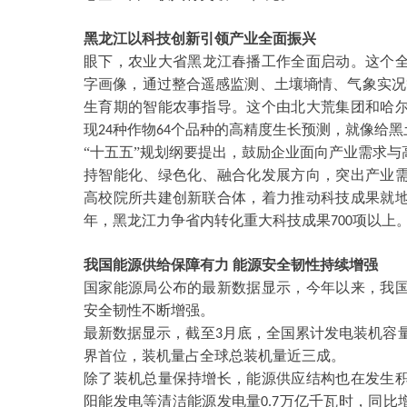
黑龙江以科技创新引领产业全面振兴
眼下，农业大省黑龙江春播工作全面启动。这个
字画像，通过整合遥感监测、土壤墒情、气象实况
生育期的智能农事指导。这个由北大荒集团和哈
现
种作物
个品种的高精度生长预测，就像给黑
24
64
“十五五”规划纲要提出，鼓励企业面向产业需求
持智能化、绿色化、融合化发展方向，突出产业
高校院所共建创新联合体，着力推动科技成果就
年，黑龙江力争省内转化重大科技成果
项以上
700
我国能源供给保障有力
能源安全韧性持续增强
国家能源局公布的最新数据显示，今年以来，我
安全韧性不断增强。
最新数据显示，截至
月底，全国累计发电装机容
3
界首位，装机量占全球总装机量近三成。
除了装机总量保持增长，能源供应结构也在发生
阳能发电等清洁能源发电量
万亿千瓦时，同比
0.7