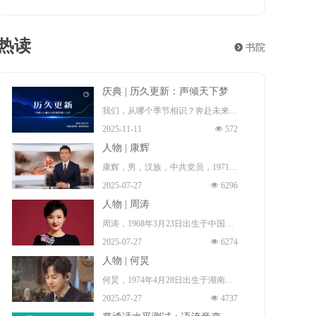
热读
뀹
书院
庆典 | 历久更新：声倾天下梦
想十九年
我们，从哪个季节相识？奔赴未来！
2025-11-11
넶
572
这一程夏冬往复，风月浸染群山与长
人物 | 康辉
河。遍经天光夜色，梦想永远年轻。
康辉，男，汉族，中共党员，1971年
而热爱，更新。
2025-07-27
넶
6296
1月17日出生 （一说，1972年出
2006年至2025年，因为梦想的源起，
人物 | 周涛
生 ），祖籍中国河北省石家庄市无
以及梦想的来路与前程。
周涛，1968年3月23日出生于中国安
极县 ，本科毕业于中国传媒大学播
声倾天下播音主持网梦想十九年：历
2025-07-27
넶
6274
徽省淮南市田家庵区 ，毕业于北京
音系，硕士毕业于北京大学新闻与传
久更新！
人物 | 何炅
广播学院（现中国传媒大学），硕士
播专业，博士毕业于中国传媒大学广
何炅，1974年4月28日出生于湖南省
研究生 ，中国著名女主持人、导
播电视学专业。中国内地节目主持
2025-07-27
넶
4737
长沙市雨花区，中国内地男主持人、
演、制片人、演员、中共党员、播音
人、新闻播音员、央视新闻中心新闻