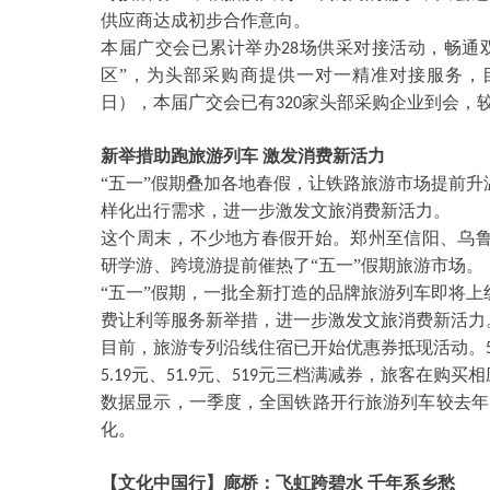
供应商达成初步合作意向。
本届广交会已累计举办
场供采对接活动，畅通
28
区”，为头部采购商提供一对一精准对接服务，
日），本届广交会已有
家头部采购企业到会，
320
新举措助跑旅游列车
激发消费新活力
“五一”假期叠加各地春假，让铁路旅游市场提前
样化出行需求，进一步激发文旅消费新活力。
这个周末，不少地方春假开始。郑州至信阳、乌
研学游、跨境游提前催热了
“五一”假期旅游市场。
“五一”假期，一批全新打造的品牌旅游列车即将
费让利等服务新举措，进一步激发文旅消费新活力
目前，旅游专列沿线住宿已开始优惠券抵现活动。
元、
元、
元三档满减券，旅客在购买相
5.19
51.9
519
数据显示，一季度，全国铁路开行旅游列车较去年
化。
【文化中国行】廊桥：飞虹跨碧水
千年系乡愁