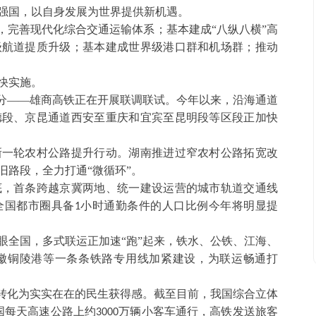
强国，以自身发展为世界提供新机遇。
，完善现代化综合交通运输体系；基本建成“八纵八横”高
级航道提质升级；基本建成世界级港口群和机场群；推动
快实施。
部分——雄商高铁正在开展联调联试。今年以来，沿海通道
德段、京昆通道西安至重庆和宜宾至昆明段等区段正加快
新一轮农村公路提升行动。湖南推进过窄农村公路拓宽改
旧路段，全力打通
“微循环”。
底，首条跨越京冀两地、统一建设运营的城市轨道交通线
全国都市圈具备
小时通勤条件的人口比例今年将明显提
1
眼全国，多式联运正加速
“跑”起来，铁水、公铁、江海、
徽铜陵港等一条条铁路专用线加紧建设，为联运畅通打
正转化为实实在在的民生获得感。截至目前，我国综合立体
国每天高速公路上约
万辆小客车通行，高铁发送旅客
3000