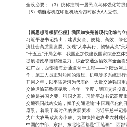
全没必要；（
）俄称控制一居民点乌称强化前线
3
（
）瑞航客机在印度机场滑跑时起火
人受伤。
5
6
【新思想引领新征程】我国加快完善现代化综合立
习近平总书记指出，建设安全、便捷、高效、绿
济社会高质量发展、实现
“人享其行、物畅其流”
“十五五”开局之年，我国正加快建设国家综合立
提质增效举措精准发力，综合交通运输效率全面提
在广西，西部陆海新通道骨干工程
——平陆运河
作，施工人员正对船闸的液压、机电等多系统进行
开局之年，以平陆运河为代表的一大批交通强国重
交通运输部数据显示，今年一季度，我国交通投资
交通是兴国之要、强国之基。习近平总书记高度
交通强国战略实施，赋予交通运输
“中国现代化的
愿景。着眼于新时代的发展要求，习近平总书记
为广大农民致富奔小康、为加快推进农业农村现
中国的中部、东部、东北地区都是“工笔画”，西