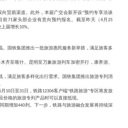
双向贸易渠道。此外，本届广交会新开设“预约专享洽谈
目前
家头部企业有意向预约报名。截至昨天（
月
71
4
25
较上届增长
。
10%
升温。国铁集团推出一批旅游惠民服务新举措，满足旅客多
鲁木齐至喀什、昆明至万象旅游列车加密开行，康养游、
上线，满足旅客多样化出行需求。国铁集团推出旅游专列消
。
月
日至
日，铁路
客户端“铁路旅游”专区将发放
5
10
31
12306
应价格的旅游专列产品时可以直接抵现。
同期增加
列。下一步，铁路与旅游融合发展将持续深
440