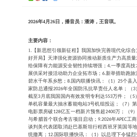
年
4
月
26
日，播音员：
潘涛
，
王音琪
。
202
6
主要内容：
1.【新思想引领新征程】我国加快完善现代化综合
好开局】天津强化资源协同推动新质生产力高质量
给保障有力能源安全韧性持续增强；
一季度高技
4.
展供采对接活动助力企业拓市场；
新举措助跑旅
6.
碧水千年系乡愁；
国内联播快讯：（
）
个县
8.
1
25
家防总通报
年全国防汛抗旱责任人名单；（
2026
3
截至
月底我国国内有效发明专利达
万件；（
3
553
5
单机容量最大抽水蓄能电站
号机组投运；（
）第
3
7
电影票房破
亿五一档新片预售超
万；（
128
2400
9
与希腊首个联合考古项目启动；
年
工商
9.2026
APEC
谈判美代表团取消赴巴基斯坦行程西班牙英国等
统撤离；
国际联播快讯：（
）以总理下令猛烈
12.
1