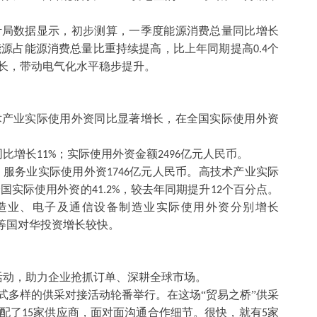
计局数据显示，初步测算，一季度能源消费总量同比增长
能源占能源消费总量比重持续提高，比上年同期提高
个
0.4
长，带动电气化水平稳步提升。
术产业实际使用外资同比显著增长，在全国实际使用外资
同比增长
；实际使用外资金额
亿元人民币。
11%
2496
，服务业实际使用外资
亿元人民币。高技术产业实际
1746
全国实际使用外资的
，较去年同期提升
个百分点。
41.2%
12
造业、电子及通信设备制造业实际使用外资分别增长
等国对华投资增长较快。
活动，助力企业抢抓订单、深耕全球市场。
式多样的供采对接活动轮番举行。在这场
“贸易之桥”供采
配了
家供应商，面对面沟通合作细节。很快，就有
家
15
5