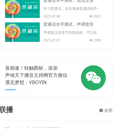
普通话水平测试：语流音变
演员、歌手、导演、作家。
指导（正高）职称 、国务院“政府特
播音部主任 ，中共十九大、二十大
学习普通话，仅仅掌握普通话的声
殊津贴”享受者、中宣部“四个一
2025-07-08
넶
2852
代表 。
母、韵母和声调是不够的。因为我们
批”人才、“五一”劳动奖章 、中国青
普通话水平测试：声调发音
在读书或说话时，不是鼓励地严格按
年“五四”奖章的获得者。现任保利文
声调是汉语音节所固有的，可以区别
照每一个音节的声、韵、调来发音
2025-07-07
넶
2599
化集团股份有限公司艺术总监、保利
意义的声音的高低升降。声调是音节
的，而是根据需要将许多音节快速的
演出有限公司董事长。
结构中不可缺少的组成部分，担负着
组合，连续发出很多音节，形成一连
重要的辨义作用。例如题材和体裁、
串自然的语流。在这个过程中，相邻
喜相逢！轻触图标，添加
更亲近
练习和联系等，这些词语意义的不同
的音素与因素、音节与音节、声调与
声倾天下播音主持网官方微信
声倾天
主要靠声调来区别。声调贯穿整个音
声调之间就不可避免地会发生相互影
遇见梦想：VBOYIN
或在微
节的始终，主要作用在韵腹上。在汉
响，从而使有些音节的读音产生一定
语里，一个音节一般就是一个汉字，
的变化，这就是语流音变。
所以声调也叫字调。声调和音长、音
联播
뀹
全部
强都有关系。但是，它的性质主要决
2026年8月5日新闻联播文稿
2026年8月4日新闻联播文稿
2026年7月23日新闻联播文稿
2026年7月22日新闻联播文稿
2026年7月21日新闻联播文稿
2026年7月20日新闻联播文稿
2026年7月19日新闻联播文稿
2026年7月18日新闻联播文稿
2026年7月17日新闻联播文稿
ꂓ
ꂓ
ꂓ
ꂓ
ꂓ
ꂓ
ꂓ
ꂓ
ꂓ
2026-08-05
2026-08-04
2026-07-23
2026-07-22
2026-07-21
2026-07-20
2026-07-19
2026-07-18
2026-07-17
定于音高。
2026年8月3日新闻联播文稿
ꂓ
2026-08-03