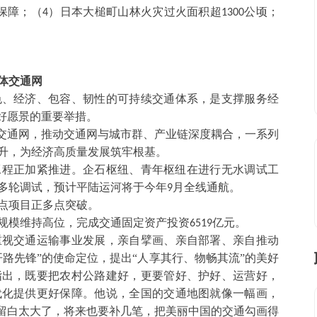
保障；（
）日本大槌町山林火灾过火面积超
公顷；
4
1300
体交通网
色、经济、包容、韧性的可持续交通体系，是支撑服务经
美好愿景的重要举措。
体交通网，推动交通网与城市群、产业链深度耦合，一系列
升，为经济高质量发展筑牢根基。
工程正加紧推进。企石枢纽、青年枢纽在进行无水调试工
多轮调试，预计平陆运河将于今年
月全线通航。
9
点项目正多点突破。
规模维持高位，完成交通固定资产投资
亿元。
6519
重视交通运输事业发展，亲自擘画、亲自部署、亲自推动
开路先锋”的使命定位，提出“人享其行、物畅其流”的美好
指出，既要把农村公路建好，更要管好、护好、运营好，
代化提供更好保障。他说，全国的交通地图就像一幅画，
部留白太大了，将来也要补几笔，把美丽中国的交通勾画得