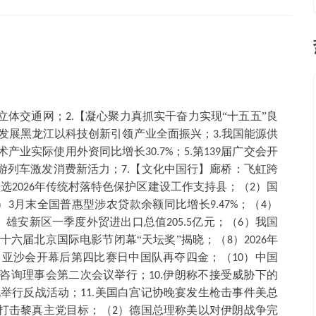
立体交通网；
【凝心聚力真抓实干奋力实现“十五五”良
2.
发展黑龙江以科技创新引领产业全面振兴；
我国能源供
3.
术产业实际使用外资同比增长
；
第
届广交会开
30.7%
5.
139
游列车激发消费新活力；
【文化中国行】廊桥：飞虹跨
7.
入选
年传统村落特色保护区建设工作支持县；（
）国
2026
2
）
月末全国普惠型涉农贷款余额同比增长
；（
）
3
9.47%
4
）雄安新区一季度外贸进出口总值
亿元；（
）我国
205.5
6
十六届北京国际电影节闭幕“天坛奖”揭晓；（
）
年
8
2026
）亚沙会开幕后第四比赛日中国队再夺四金；（
）中国
10
咨询理事会第二次会议举行；
伊朗称不接受威胁下的
10.
地举行反战活动；
美国白宫记协晚宴发生枪击事件美总
11.
打击黎真主党目标；（
）德国总理称美以对伊朗战争完
2