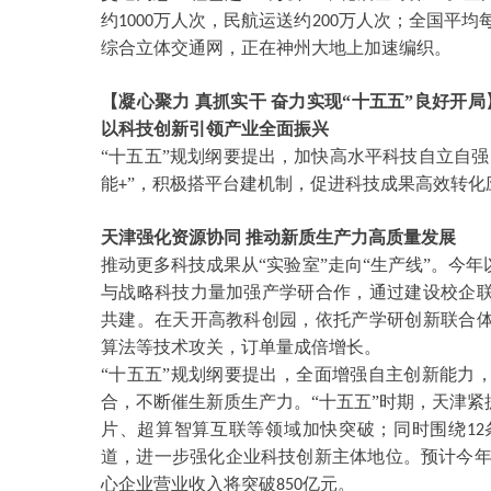
约
万人次，民航运送约
万人次；全国平均
1000
200
综合立体交通网，正在神州大地上加速编织。
【凝心聚力
真抓实干
奋力实现
“十五五”良好开
以科技创新引领产业全面振兴
“十五五”规划纲要提出，加快高水平科技自立自
能
”，积极搭平台建机制，促进科技成果高效转化
+
天津强化资源协同
推动新质生产力高质量发展
推动更多科技成果从
“实验室”走向“生产线”。
与战略科技力量加强产学研合作，通过建设校企
共建。在天开高教科创园，依托产学研创新联合
算法等技术攻关，订单量成倍增长。
“十五五”规划纲要提出，全面增强自主创新能力
合，不断催生新质生产力。“十五五”时期，天津
片、超算智算互联等领域加快突破；同时围绕
12
道，进一步强化企业科技创新主体地位。预计今
心企业营业收入将突破
亿元。
850