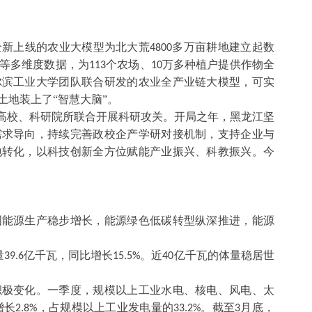
全新上线的农业大模型为北大荒
多万亩耕地建立起数
4800
等多维度数据，为
个农场、
万多种植户提供作物全
113
10
尔滨工业大学团队联合研发的农业全产业链大模型，可实
土地装上了“智慧大脑”。
与高校、科研院所联合开展科研攻关。开局之年，黑龙江坚
需求导向，持续完善政校企产学研对接机制，支持企业与
地转化，以科技创新全方位赋能产业振兴、科教振兴。今
。
国能源生产稳步增长，能源绿色低碳转型纵深推进，能源
量
亿千瓦，同比增长
。近
亿千瓦的体量稳居世
39.6
15.5%
40
积极变化。一季度，规模以上工业水电、核电、风电、太
增长
，占规模以上工业发电量的
。截至
月底，
2.8%
33.2%
3