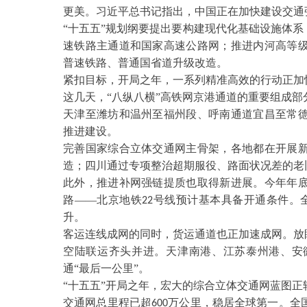
更美。习近平总书记指出，中国正在加快建设交通
“十五五”规划纲要提出要构建现代化基础设施体系
速铁路主通道和国家高速公路网；推进内河高等
普速铁路、普通国省道升级改造。
紧扣目标，开局之年，一系列精准高效的行动正加
这几天，
“八纵八横”高铁网京港通道的重要组成
天津至潍坊和温州至福州段、呼南通道宜昌至常
推进建设。
完善国家综合立体交通网主骨架，各地都在开展
造；四川通过专项整治超期服役、路面状况差的老
此外，推进补网强链提质也取得新进展。今年年
路
——北京地铁
号线预计基本具备开通条件。
22
升。
客运连线成网的同时，货运通道也正加速成网。放
空陆联运齐头并进。天津南港、江苏泰州港、安
通“最后一公里”。
“十五五”开局之年，宏大的综合立体交通网蓝图
交通网总里程已超
万公里，稳居全球第一。全
600