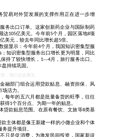
务贸易对外贸发展的支撑作用正在进一步增
下服务出口订单。这家创新药企业与国际制药
额达
亿美元。今年前
个月，园区落地
项
105
5
8
亿美元，较去年同比增长超
倍。
5
数据显示：今年前
个月，我国知识密集型服
4
；知识密集型服务出口增长更为明显，同比
%
也保持了较快增长，
—
月，旅行服务出口、
1
4
本盘持续巩固。
梦想，我们总会遇见。
金融部门组合运用贷款贴息、融资担保、风
市场活力。
说，每年的五六月都是批量备货的旺季，往往
获得
个百分点、为期一年的贴息。
1
体贷款贴息范围。在原有餐饮、文旅等
类基
8
贷款主体都是像王新建一样的小微企业和个体
服务提升项目。
。不只是促消费，为激发民间投资，国家新设