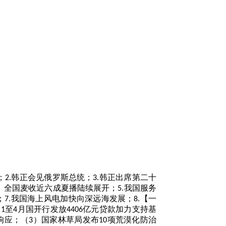
；
韩正会见俄罗斯总统；
韩正出席第二十
2.
3.
】全国麦收近六成夏播陆续展开；
我国服务
5.
；
我国海上风电加快向深远海发展；
【一
7.
8.
）
至
月国开行发放
亿元贷款加力支持基
1
4
4406
响应；（
）国家林草局发布
项荒漠化防治
3
10