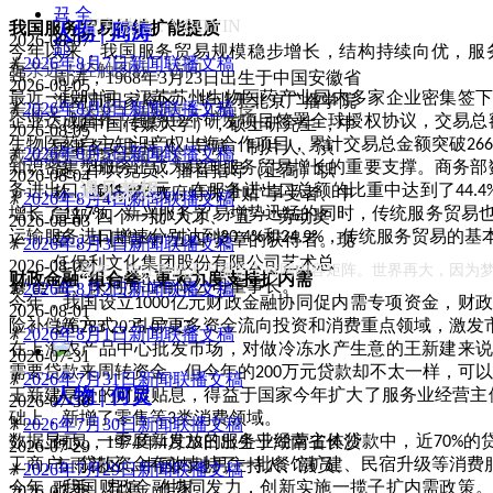
뀹
全
官方微信：VBOYIN
我国服务贸易持续扩能提质
人物 | 周涛
2026-08-07
部
今年以来，我国服务贸易规模稳步增长，结构持续向优，服
ꂓ
2026年8月7日新闻联播文稿
更亲近！轻触图标，访问
强。
周涛，1968年3月23日出生于中国安徽省
2026-08-05
最近一段时间，江苏苏州生物医药产业园内多家企业密集签
淮南市田家庵区 ，毕业于北京广播学院
ꂓ
2026年8月6日新闻联播文稿
声倾天下播音主持网官方小程序
企业达成合作，围绕
个研发项目签署全球授权协议，交易总
12
（现中国传媒大学），硕士研究生 ，中
2026-08-05
生物医药自主知识产权出海合作项目，累计交易总金额突破
266
国著名女主持人、导演、制片人、演
ꂓ
2026年8月5日新闻联播文稿
或在微信搜索声倾天下
知识密集型服务正成为我国服务贸易增长的重要支撑。商务部
员、中共党员、播音指导（正高）职
2026-08-04
遇见梦想
务进出口
亿元，在服务进出口总额的比重中达到了
11041.8
44.4
称 、国务院“政府特殊津贴”享受者、中
ꂓ
2026年8月4日新闻联播文稿
增长了
。新兴服务贸易增势迅猛的同时，传统服务贸易
11.7%
宣部“四个一批”人才、“五一”劳动奖
2026-08-03
运输服务进口增速分别达到
和
，传统服务贸易的基
30.4%
24.9%
章 、中国青年“五四”奖章的获得者。现
ꂓ
2026年8月3日新闻联播文稿
任保利文化集团股份有限公司艺术总
2026-08-02
现在，关注声倾天下播音主持网内容矩阵。世界再大，因为
财政金融
“组合拳” 更大力度支持扩内需
넳
넲
监、保利演出有限公司董事长。
ꂓ
2026年8月2日新闻联播文稿
今年，我国设立
亿元财政金融协同促内需专项资金，财政
1000
2026-08-01
险补偿等方式，引导更多资金流向投资和消费重点领域，激发
넶
6283
2025-07-27
ꂓ
2026年8月1日新闻联播文稿
在上海农产品中心批发市场，对做冷冻水产生意的王新建来
2026-07-31
需要贷款来周转资金。但今年的
万元贷款却不太一样，可以
200
ꂓ
2026年7月31日新闻联播文稿
人物 | 何炅
王新建享受的财政贴息，得益于国家今年扩大了服务业经营主
2026-07-30
础上，新增了零售等
类消费领域。
3
ꂓ
2026年7月30日新闻联播文稿
数据显示，一季度新发放的服务业经营主体贷款中，近
的
何炅，1974年4月28日出生于湖南省长沙
70%
2026-07-29
工商户。贷款资金有效支持了一批餐馆扩建、民宿升级等消费
市雨花区，中国内地男主持人、演员、
ꂓ
2026年7月29日新闻联播文稿
今年，我国财政金融协同发力，创新实施一揽子扩内需政策
歌手、导演、作家。
2026-07-28