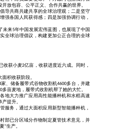
设开放包容、公平正义、合作共赢的世界。
，倡导共商共建共享的全球治理观；二是坚守
，增强各国人民获得感；四是加强协调行动，
了未来
年中国发展宏伟蓝图，也展现了中国
5
落实全球治理倡议，构建更加公正合理的全球
。
已收获小麦
亿亩，收获进度近六成。同时，
2
大面积收获阶段。
家、储备履带式谷物收割机
多台，并建
4
4600
多亩麦地，履带式收割机帮了她的大忙。
0
。各地大力推广应用高性能播种机和水稻高速
单产提升。
托管服务，通过大面积应用新型智能播种机，
农村部已分区域分作物制定夏管技术意见，并
三夏”生产。