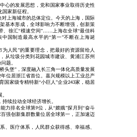
为中心的发展思想，党和国家事业取得历史性
化国家新征程。
央对上海城市的总体定位。今天的上海，国际
框架基本形成，全球影响力不断增强，创新策
带、徐汇“模速空间”……上海在全球“最佳科
表中国制造最高水平的“第一”不断在上海诞
市为人民”的重要理念，把最好的资源留给人
设，从垃圾分类到花园城市建设、黄浦江苏州
盼问题。
“桥头堡”，深度融入长三角一体化高质量发展
年位居浙江省首位。嘉兴规模以上工业总产
2
育国家级专精特新“小巨人”企业
家，稳居
243
展。
，持续拉动全球经济增长。
新能力排名全球第
位，从“嫦娥”探月到“奋斗
9
球百强创新集群数量位居全球第一，正加速迈
体系、医疗体系，人民群众获得感、幸福感、