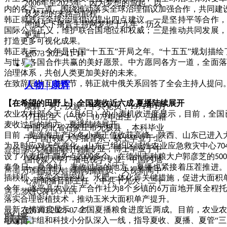
2006年至2025年，因为梦想的源起，以
内的各方一道，围绕推动落实全球治理倡议加强合作，共同建
及梦想的来路与前程。
韩正就践行全球治理倡议提出四点建议。一是坚持平等合作
声倾天下播音主持网梦想十九年：历久
国际公平正义，维护联合国地位和权威；三是推动共同发展
更新！
打造更多可视化成果。
韩正表示，今年是中国
“十五五”开局之年。“十五五”规划描绘
넶
573
2025-11-11
与世界各国合作共赢的美好愿景。中方愿同各方一道，全面
治理体系，共创人类更加美好的未来。
在致辞后的互动环节，韩正就中俄关系回答了全会主持人提问
人物 | 康辉
【在希望的田野上】全国麦收近六成
夏播陆续展开
康辉，男，汉族，中共党员，1971年1月
农业农村部今天（
月
日）的小麦机收进度显示，目前，全国
6
6
17日出生 （一说，1972年出生 ），祖籍
麦收过后的地方，夏播陆续展开。
中国河北省石家庄市无极县 ，本科毕业
目前，黄淮海主产区冬小麦正值收获高峰，陕西、山东已进入
于中国传媒大学播音系，硕士毕业于北
为及时应对天气变化，山东已组织区域性农业应急救灾中心
70
京大学新闻与传播专业，博士毕业于中
喜相逢！轻触图标，添加
设了小麦烘干服务点
多个。在德州市种粮大户郭彦芝的
2000
500
国传媒大学广播电视学专业。中国内地
春争日，夏争时。麦收过后的地方，夏播也紧接着压茬推进
节目主持人、新闻播音员、央视新闻中
声倾天下播音主持网官方微信
插秧机，落实合理密植、水肥一体化等关键措施，促进大面积
心新闻播音部主任 ，中共十九大、二十
今年，遂平县农业生产合作社为
个乡镇的
万亩地开展全程
8
6
大代表 。
遇见梦想：VBOYIN
落实合理密植技术，推动玉米大面积单产提升。
最新农情调度显示，全国夏播粮食进度近两成。目前，农业
넶
6303
2025-07-27
联播
组派工作组和科技小分队深入一线，指导夏收、夏播、夏管
“