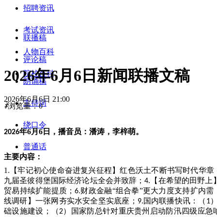
招聘资讯
考试资讯
联播稿
人物百科
评论稿
2026年6月6日新闻联播文稿
院校百科
朗诵稿
2026年6月6日
21:00
主持词
ꄑ
浏览量：
0
绕口令
年
6
月
6
日，播音员：
潘涛
，
李梓萌
。
202
6
普通话
主要内容：
1.【牢记初心使命奋进复兴征程】红色沃土不断书写时代华章
九届圣彼得堡国际经济论坛全会并致辞；
【在希望的田野上
4.
贸易持续扩能提质；
财政金融“组合拳”更大力度支持扩内需
6.
线调研】一张网夯实水安全坚实底座；
国内联播快讯：（
9.
1
础设施建设；（
）国家防总针对重庆贵州启动防汛四级应急
2