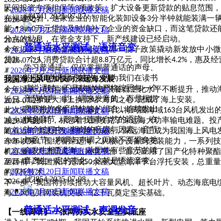
民间投资专项担保等
项政策，扩大设备更新贷款的贴息范围，
3
ꂓ
2026年7月28日新闻联播文稿
넶
4741
2025-07-27
在福建龙岩，这家企业的智能化装卸设备
分半钟就能装满一
3
2026-07-27
能。
万元贷款及时填补了企业的资金缺口，而这笔贷款还
3550
ꂓ
2026年7月27日新闻联播文稿
分点的贴息，在资金支持下，新产线建设已经启动。
2026-07-26
普通话水平测试：语流音变
今年以来，财政金融协同促内需一揽子政策撬动新发放中小
ꂓ
2026年7月26日新闻联播文稿
贷款、个人消费贷款合计超
万亿元，同比增长
，惠及经
2026-07-25
8.8
4.2%
学习普通话，仅仅掌握普通话的声母、
ꂓ
2026年7月25日新闻联播文稿
韵母和声调是不够的。因为我们在读书
我国海上风电加快向深远海发展
2026-07-24
或说话时，不是鼓励地严格按照每一个
今年以来，我国海上风电关键装备自主化水平不断提升，推动
ꂓ
2026年7月24日新闻联播文稿
音节的声、韵、调来发音的，而是根据
近日，世界最大海上换流站
“海风之心”完成了海上安装。
2026-07-23
需要将许多音节快速的组合，连续发出
此次安装完成的海上换流站，可以将周围海域
台风机发出
163
ꂓ
2026年7月23日新闻联播文稿
很多音节，形成一连串自然的语流。在
减少送电损耗，标志着我国攻克了深远海大功率输电难题。投
2026-07-22
这个过程中，相邻的音素与因素、音节
随着近海资源开发逐步趋于成熟，深远海正成为我国海上风电
ꂓ
2026年7月22日新闻联播文稿
与音节、声调与声调之间就不可避免地
今年以来，围绕着深远海，从核心设备到安装能力，一系列
2026-07-21
会发生相互影响，从而使有些音节的读
机容量最大漂浮式海上风电平台，首次应用了国产化特种聚
ꂓ
2026年7月21日新闻联播文稿
音产生一定的变化，这就是语流音变。
2026-07-20
至目前，我国累计完成
余座大型海洋平台浮托安装，总重
50
ꂓ
2026年7月20日新闻联播文稿
的浮托技术。
넶
2854
2025-07-08
2026-07-19
下一步，我国将持续推动大容量风机、超长叶片、动态海底电
ꂓ
2026年7月19日新闻联播文稿
海上风电并网装机突破一亿千瓦奠定坚实基础。
普通话水平测试：声调发音
【一线调研】一张网夯实水安全坚实底座