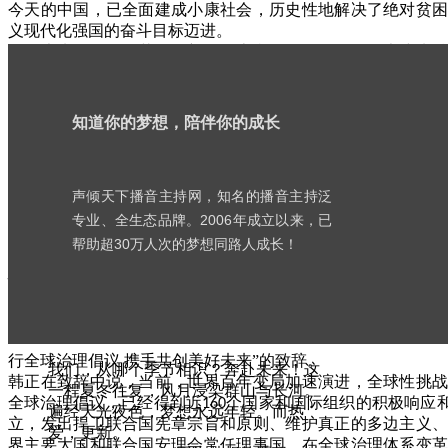
今天的中国，已全面建成小康社会，历史性地解决了绝对贫
义现代化强国的奋斗目标迈进。
百年大党，风华正茂。在新征程上我们将更好弘扬伟大建党
答卷，创造新的更大辉煌。
韩正会见俄罗斯总统
知道你的梦想，陪伴你的成长
当地时间
月
日，国家副主席韩正在圣彼得堡会见俄罗斯总统
6
5
韩正首先转达习近平主席对普京总统的亲切问候。韩正表示
稳定坚韧，关键在于习近平主席和普京总统的领航掌舵。不
热读
关系和各领域合作达成新的重要共识。中方愿同俄方落实好
声倾天下播音主持网，知名的播音主持泛
内涵，推动构建更加公正合理的全球治理体系。
뀹
书
专业、全生态品牌。2006年成立以来，已
普京请韩正转达对习近平主席的良好祝愿。普京表示，俄中
帮助超30万人次的梦想同路人成长！
院
坚定不移深化政治互信与睦邻友好，推进各领域交流合作，
性。
庆典 | 历久更新：声倾天下梦想十
韩正出席第二十九届圣彼得堡国际经济论坛全会并致辞
九年
当地时间
月
日，国家副主席韩正在圣彼得堡出席第二十九届
6
5
行全球治理倡议 携手共创美好未来”的致辞。
我们，从哪个季节相识？奔赴未来！这
韩正在致辞中说，当前，世界百年变局加速演进，全球性挑
一程夏冬往复，风月浸染群山与长河。
全球治理倡议，已经得到近
个国家和国际组织的积极响应和
160
遍经天光夜色，梦想永远年轻。而热
立，发出捍卫联合国宪章宗旨和原则、维护真正的多边主义
爱，更新。
界主要大国和联合国安理会常任理事国，在全球治理体系变