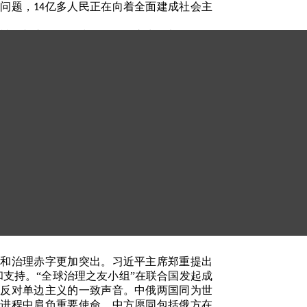
困问题，
亿多人民正在向着全面建成社会主
14
精神，初心不改、步履不停，交出更加优异的
普京。
，中俄关系能够在变乱交织的国际形势中保持
久前，两国元首在北京成功举行会晤，就双边
两国元首重要共识，不断丰富中俄关系的时代
关系正处于前所未有的高水平。俄方愿同中方
以俄中关系的确定性为世界和平发展贡献稳定
圣彼得堡国际经济论坛全会，并发表题为“践
战和治理赤字更加突出。习近平主席郑重提出
支持。“全球治理之友小组”在联合国发起成
、反对单边主义的一致声音。中俄两国同为世
革进程中肩负重要使命。中方愿同包括俄方在