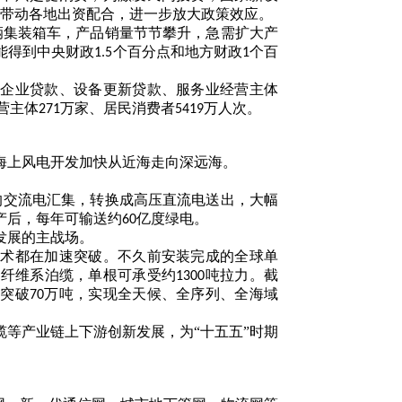
带动各地出资配合，进一步放大政策效应。
辆集装箱车，产品销量节节攀升，急需扩大产
能得到中央财政
个百分点和地方财政
个百
1.5
1
微企业贷款、设备更新贷款、服务业经营主体
营主体
万家、居民消费者
万人次。
271
5419
海上风电开发加快从近海走向深远海。
的交流电汇集，转换成高压直流电送出，大幅
产后，每年可输送约
亿度绿电。
60
发展的主战场。
技术都在加速突破。不久前安装完成的全球单
酯纤维系泊缆，单根可承受约
吨拉力。截
1300
量突破
万吨，实现全天候、全序列、全海域
70
缆等产业链上下游创新发展，为
“十五五”时期