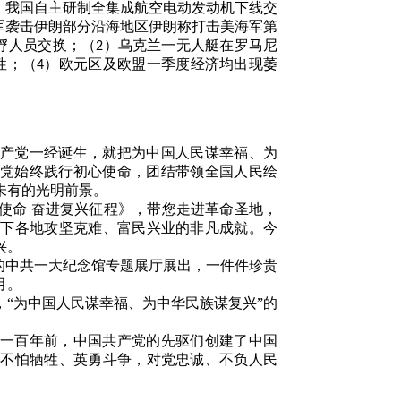
）我国自主研制全集成航空电动发动机下线交
军袭击伊朗部分沿海地区伊朗称打击美海军第
俘人员交换；（
）乌克兰一无人艇在罗马尼
2
性；（
）欧元区及欧盟一季度经济均出现萎
4
共产党一经诞生，就把为中国人民谋幸福、为
党始终践行初心使命，团结带领全国人民绘
未有的光明前景。
使命 奋进复兴征程》，带您走进革命圣地，
导下各地攻坚克难、富民兴业的非凡成就。今
兴。
的中共一大纪念馆专题展厅展出，一件件珍贵
月。
，
“为中国人民谋幸福、为中华民族谋复兴”的
“一百年前，中国共产党的先驱们创建了中国
，不怕牺牲、英勇斗争，对党忠诚、不负人民