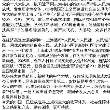
党的十八大以来，以习近平同志为核心的党中央坚持以人民
成就、发生历史性变革，推动我国迈上全面建设社会主义现代
在党的诞生地上海，
“五个中心”是以习近平同志为核心的党中
经济、金融、贸易、航运中心基本建成，国际科技创新中心
源能力持续提升。从张江科学城、
科创走廊，到杨浦科创
G60
技集群”中的排名稳居前列，国产大飞机、大邮轮，众多代
生……
在经济高速发展的同时，上海践行
“人民城市人民建，人民城
民，用优质的供给服务人民。从老旧小区更新到社区食堂建
河“一江一河”改造，上海市以“绣花功夫”着力解决群众急难愁
浙江嘉兴锚定初心，深耕城乡融合发展，作为浙江接轨上海的
新画卷。
年，嘉兴农村居民可支配收入达
元，连续
2025
54939
2
值突破
万亿元，跻身全国先进制造业百强城市前
；累计培
1.5
20
全国地级市第一方阵。
弘扬伟大建党精神，新时代的中华大地，各领域实现跨越式发
今天的中国，经济总量稳居世界第二，货物贸易规模全球第一
今天的中国，已成为创新力上升最快的经济体之一，综合创
者”号深潜，一批大国重器接连突破；我国研发人员总量、全
向世界科技强国。
今天的中国，已建成世界上规模最大的教育体系、社会保障
安全感更加充实、更有保障、更可持续。