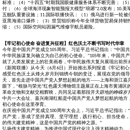
标准；（
）“十四五”时期我国眼健康服务体系不断完善；（
4
5
付；（
）全球海洋现象智能预报大模型“琅琊”
发布；
美
6
2.0
10.
五舰队重要设施；
国际联播快讯：（
）俄乌进行新一轮被
11.
1
亚黑海港口爆炸；（
）世贸组织称今年全球货物贸易保持韧
3
缩；（
）国际空间站因漏气维修宇航员避险。
5
【牢记初心使命
奋进复兴征程】红色沃土不断书写时代华章
今年是中国共产党成立
周年。习近平总书记指出：“中国
105
中华民族谋复兴确立为自己的初心使命。”
年来，中国共产
105
就了人类发展史上的壮美画卷，中华民族伟大复兴展现出前所
《新闻联播》从今天（
月
日）开始推出系列报道《牢记初心
6
6
感受红色沃土从烽火岁月到锦绣今朝的变迁，展现在党的领
天，首先走进中国共产党人梦想起航的地方——上海和浙江嘉
眼下，
“根脉与荣光”红色露天博物馆主题展正在上海市黄浦区
革命文物和文献交相辉映，共同见证着那段开天辟地的峥嵘岁
中共一大会址、嘉兴南湖红船是中国共产党人梦想起航的地方
初心使命在这里孕育。
在庆祝中国共产党成立
周年大会上，习近平总书记指出：
100
共产党，形成了坚持真理、坚守理想，践行初心、担当使命
的伟大建党精神，这是中国共产党的精神之源。”
弘扬伟大建党精神，为推进中国式现代化注入强大精神动力。