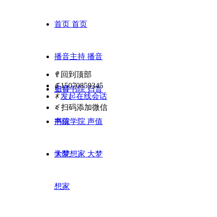
首页
首页
播音主持
播音
ꁸ
回到顶部
ꂅ
15070859345
主持
归音书院
归音
ꁗ
发起在线会话
ꀥ
扫码添加微信
书院
声值学院
声值
学院
大梦想家
大梦
想家