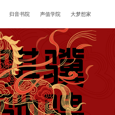
归音书院
声值学院
大梦想家