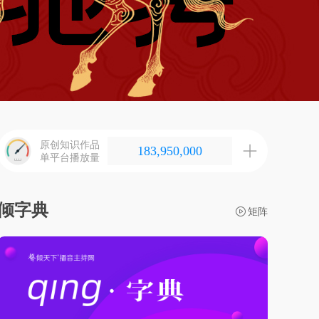
原创知识作品
183,950,000
单平台播放量
倾字典
ꄤ
矩阵