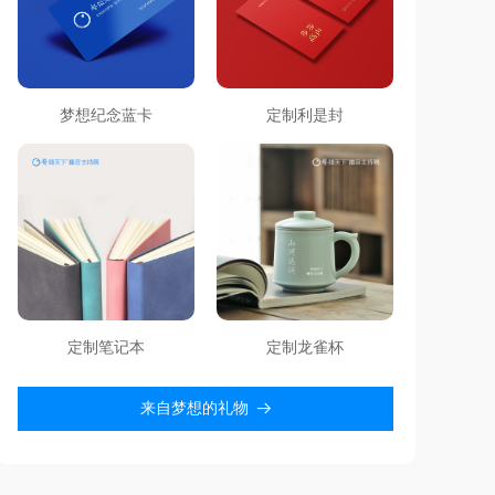
梦想纪念蓝卡
定制利是封
定制笔记本
定制龙雀杯
来自梦想的礼物
뀠