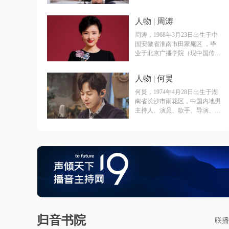
省石家庄市无极县 ，本科毕业
于中国传媒大学播音系，硕士毕
人物 | 周涛
业于北京大学新闻与传播专业，
博士毕业于中国传媒大学广播电
周涛，1968年3月23日出生于中
视学专业。中国内地节目主持
国安徽省淮南市田家庵区 ，毕
人、新闻播音员、央视新闻中心
业于北京广播学院（现中国传媒
新闻播音部主任 ，中共十九
大学），硕士研究生 ，中国著
大、二十大代表 。
名女主持人、导演、制片人、演
人物 | 何炅
员、中共党员、播音指导（正
高）职称 、国务院“政府特殊津
何炅，1974年4月28日出生于湖
贴”享受者、中宣部“四个一
南省长沙市雨花区，中国内地男
批”人才、“五一”劳动奖章 、中
主持人、演员、歌手、导演、作
国青年“五四”奖章的获得者。现
家。
任保利文化集团股份有限公司艺
术总监、保利演出有限公司董事
长。
归音书院
联播