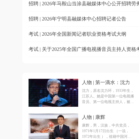
招聘 | 2026年马鞍山当涂县融媒体中心公开招聘
招聘 | 2026年宁明县融媒体中心招聘记者公告
考试 | 2026年全国新闻记者职业资格考试大纲
人物 | 第一滴水：沈力
沈力，原名沈力环，1933年生，
江苏人。她是中国第一位电视播
音员、第一位电视主持人，被尊
称为中国电视播音主持的“第一
滴水”。2020年7月28日，沈力因
人物 | 康辉
病在京逝世，享年87岁。
康辉，男，汉族，中共党员，
1971年1月17日出生 （一说，
1972年出生 ），祖籍中国河北