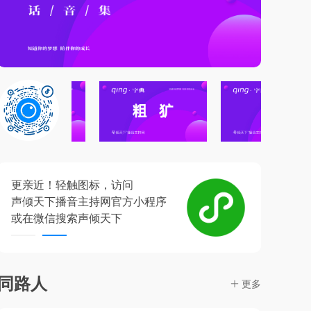
更亲近！轻触图标，访问
喜相逢
声倾天下播音主持网官方小程序
声倾天
或在微信搜索声倾天下
遇见梦想
同路人
ꄶ
更多