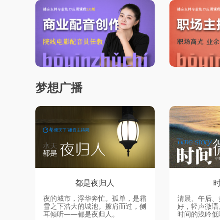
梦想广播
都是夜归人
夜的城市，浮华奔忙。孤单，是霜
清晨、午后、
雪之下浩大的城池。擦肩而过，侧
好，轻声微语
耳倾听——都是夜归人。
时间的浅吟低