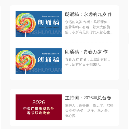
朗诵稿：永远的九岁 作
者：马凯臻
永远的九岁 作者：马凯臻你，
瘦骨嶙峋却有着一颗大大的脑
袋，令所有见到你的人都心生怜
情。当你像羽毛一样飘落在血泊
中时，你只有九岁。
朗诵稿：青春万岁 作
者：王蒙
青春万岁 作者：王蒙所有的日
子，所有的日子都来吧。
产品
ꀁ
主持词：2026年总台春
节联欢晚会（主节点）
主持人：任鲁豫、撒贝宁、尼格
买提·热合曼、龙洋、马凡舒、
刘心悦