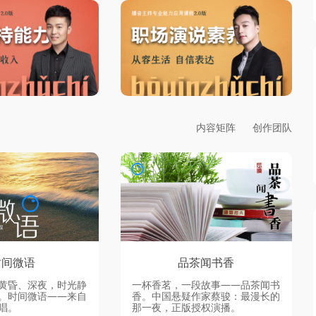
内容矩阵
创作团队
时间微语
品茶闻书香
黄昏、深夜，时光静
一杯香茗，一段故事——品茶闻书
。时间微语——来自
香。中国悬疑作家蔡骏：最漫长的
唱。
那一夜，正版授权演播。