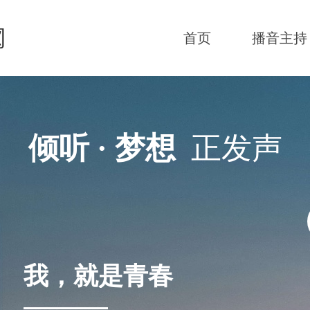
首页
播音主持
倾听 · 梦想
正发声
我，就是青春