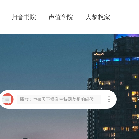
归音书院
声值学院
大梦想家
播放：声倾天下播音主持网梦想的问候