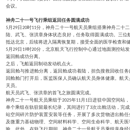
会议。
神舟二十一号飞行乘组返回任务圆满成功
月
日
时
分，神舟二十一号航天员乘组搭乘神舟二十二
5
29
20
11
陆、武飞、张洪章身体状态良好，任务取得圆满成功。三位
抵达北京，后续将进入隔离恢复期，接受全面的医学检查和
月
日
时
分，北京航天飞行控制中心通过地面测控站发
5
29
19
20
返回舱成功分离。
之后，飞船返回制动发动机点火。
返回舱与推进舱分离，返回舱成功着陆，担负搜救回收任务
回舱舱门打开后，医监医保人员确认航天员身体健康。航天
天员。
航天员武飞、张洪章的首飞之旅圆满完成。
神舟二十一号航天员乘组于
年
月
日进驻中国空间站，
2025
11
1
单个乘组在轨驻留最长纪录，其间进行了
次出舱活动，完成
3
站空间碎片防护装置安装等任务，开展了多次货物进出舱任
及微重力基础物理、空间材料科学、空间生命科学、航天医
验。此外，在轨飞行期间，神舟二十一号航天员乘组亲身经