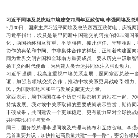
习近平同埃及总统就中埃建交
周年互致贺电 李强同埃及总
70
月
日，国家主席习近平同埃及总统塞西互致贺电，庆祝两
5
30
习近平指出，埃及是最早同新中国建交的阿拉伯和非洲国
化，两国始终相互尊重、平等相待、彼此信任、守望相助，
协作的典范和中阿、中非集体合作的样板，正朝着构建面向
同为世界文明古国和全球南方重要成员，要从历史中汲取智
扬正义的时代使命，为构建人类命运共同体注入强劲动力。
习近平强调，我高度重视中埃关系发展，愿同塞西总统一
谊，加强各领域交流合作，推动中埃关系更具战略引领力
民，为国际和地区和平与发展贡献更大力量。
塞西表示，埃中两国在各个历史时期都肩并肩站在一起。
70
持续发展。我对埃中关系取得的重要成就表示赞赏，期待同
丰硕成果，共同建设一个更加稳定、更有能力应对全球挑战
共同实现和平与安全。
同日，国务院总理李强同埃及总理马德布利互致贺电。李强
元首重要共识，加快推进高质量共建
“一带一路”，密切各领