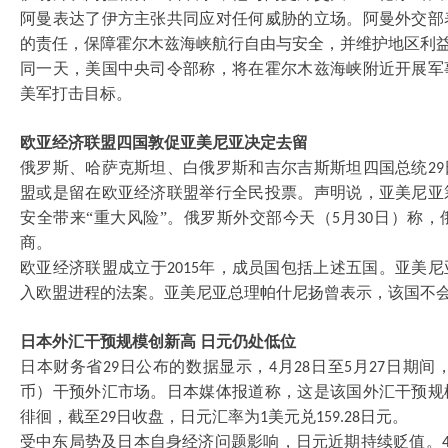
阿曼表达了伊方主张共同应对任何威胁的立场。阿曼外交部
的责任，保障霍尔木兹海峡航行自由与安全，并维护地区利
同一天，美国中央司令部称，将在霍尔木兹海峡附近开展军
美军打击目标。
欧亚经济联盟四国敦促亚美尼亚决定去留
俄罗斯、哈萨克斯坦、白俄罗斯和吉尔吉斯斯坦四国总统
29
盟或是留在欧亚经济联盟举行全民投票。声明说，亚美尼亚
安全带来“重大风险”。俄罗斯外交部今天（
月
日）称，
5
30
商。
欧亚经济联盟成立于
年，成员国包括上述五国。亚美尼
2015
入欧盟进程的法案。亚美尼亚总理帕什尼扬曾表示，该国不
日本外汇干预规模创新高
日元仍处低位
日本财务省
日公布的数据显示，
月
日至
月
日期间
29
4
28
5
27
币）干预外汇市场。日本媒体报道称，这是该国外汇干预规
徘徊，截至
日收盘，日元汇率为
美元兑
日元。
29
1
159.28
受中东局势及日本自身经济问题影响，日元近期持续贬值。