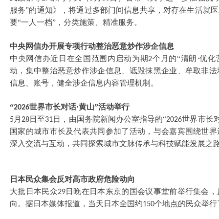
服务”的通知》，将通过多部门间信息共享，对存在生活就
要“一人一档”，分类施策、精准服务。
中央网信办开展专项行动整治恶意炒作涉企信息
中央网信办近日在全国范围内启动为期
个月的“清朗·优
2
动，集中整治恶意炒作涉企信息、诋毁抹黑企业、牟取非法
信息、账号，健全涉企信息内容管理机制。
“
世界市长对话·黄山”活动举行
2026
月
日至
日，由国务院新闻办公室指导的“
世界市长
5
28
31
2026
国家的城市市长及代表共同参加了活动，与会嘉宾围绕世界
深入交流与互动，共同探索城市文脉传承与科技赋能发展之
日本民众集会反对高市政府危险动向
大批日本民众
日晚在日本东京的国会议事堂前举行集会，
29
向。据日本媒体报道，当天日本全国约
个地点的民众举行
150