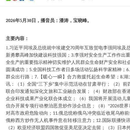
年
5
月
30
日，播音员：
潘涛
，
宝晓峰
。
202
6
主要内容：
1.习近平同埃及总统就中埃建交
周年互致贺电李强同埃及
70
新勇攀高峰加快建设科技强国；
李强对安全生产工作作出
3.
全生产的重要指示精神切实维护人民群众生命财产安全和社
圆满成功；
全国科技工作者日多场活动弘扬科学家精神；
5.
6.
群众出行路；
【暖心一瞬】合力救援托起生命希望；
湖
7.
8.
讯：（
）全国“三下乡”集中示范活动在甘肃举行；（
）前
1
2
联合印发通知深化文旅和工业融合发展；（
）财政部在香
4
企业科技成果产业化联合体成立；（
）我国将开展流动儿
6
信办开展专项行动整治恶意炒作涉企信息；（
）“
世界
8
2026
对高市政府危险动向；
俄总统称俄乌冲突临近收尾乌称前
11.
俄称西方炒作无人机事件意在转移注意力；
国际联播快
12.
（
）欧亚经济联盟四国敦促亚美尼亚决定去留；（
）日本
2
3