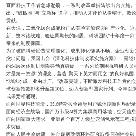
直面科技工作者急难愁盼，一系列改革举措陆续出台实施。
出，“破四唯”与“立新标”并举，推动人才评价从看帽子、
贡献。
在天津，二氧化碳合成淀粉正从实验室加速迈向产业化。这
新、技术路线难、验证周期长的问题。科研团队
“十年磨一剑
带来的制度保障。
为了破除科研经费管理僵化、成果转化链条不畅、企业创新
突出问题，我国出台《深化科技体制改革实施方案》，围绕
1
的深层次体制机制障碍动真碰硬，一系列长期困扰科研人员
才是第一资源”的理念，营造“聚天下英才而用之”的良好氛围
“功以才成，业由才广。”改革突破，不断激发科技工作者的
球创新指数排名升至第
位，迈入创新型国家行列。今年以来
10
成果竞相涌现。
面向世界科技前沿，
特斯拉全超导用户磁体刷新世界纪录
35.6
面向经济主战场，国产万卡级
算力集群商用落地，空天信
AI
面向国家重大需求，亚洲首个百万方级盐穴储氢示范工程投
术突破。
面向人民生命健康，帕金森病致病环路研究取得原创性突破