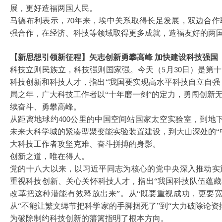
展，更好造福两国人民。
马德布利表示，
年来，埃中关系取得长足发展，双边合作
70
强合作，在经济、科技等领域取得更多成就，造福友好的两
【新思想引领新征程】矢志创新勇攀高峰
加快建设科技强国
科技立则民族立，科技强则国家强。今天（
月
日）是第十
5
30
科技创新和科技人才，指出“我国要实现高水平科技自立自强
局之年，广大科技工作者以“十年磨一剑”的定力，勇闯创新
续奋斗、勇攀高峰。
从距离地球约
公里的中国空间站国家太空实验室，到地
400
未来大科学城的紧凑型聚变能实验装置建设，到大山深处的“
大科技工作者攻坚克难、奋斗拼搏的身影。
创新之道，唯在得人。
党的十八大以来，以习近平同志为核心的党中央深入推动实
重视科技创新、关心关怀科技人才，指出
“我国科技队伍蕴
改革把这种潜能有效释放出来”。从“既要重视成功，更要宽
从“不能让繁文缛节把科学家的手脚捆死了”到“大力破除论
为破除制约科技创新的藩篱指明了根本方向。