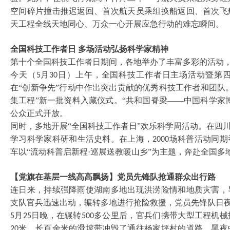
空间碎片撞击推迟返回、首次航天员乘组换船返回、首次飞
天工程全线天地同心、万众一心开展应急行动的难忘瞬间。
全国科技工作者日
多场活动弘扬科学家精神
第十个全国科技工作者日期间，各地举办了丰富多彩的活动
今天（
月
日）上午，全国科技工作者日主场活动暨第
5
30
在“创新争先”行动中作出突出贡献的优秀科技工作者和团队
集工程”新一批资料入藏仪式。“共和国脊梁——中国科学家
公众正式开放。
同时，多地开展
“全国科技工作者日”欢乐科学周活动。在四
学习科学家科研和生活史料。在上海，
场科普活动同期
2000
车以“流动科普启新程·巡展送教暖山乡”为主题，奔赴全国
【党旗在基层一线高高飘扬】党员先锋队抢通群众出行路
连日来，持续强降雨使湖南多地出现洪涝险情和地质灾害，
支队官兵迅速出动，辗转多地进行抢险救援，党员先锋队日
月
日晚，在辗转
多公里后，官兵们携带大型工程机械
5
25
500
米、长百余米的滑坡带冲毁了通往杨家坪村的道路。黑夜
20