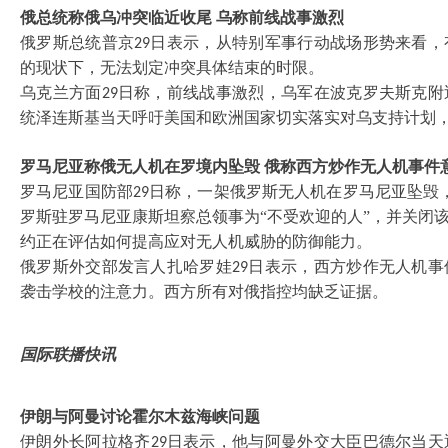
俄总统称俄乌冲突临近收尾
乌称前线战事激烈
俄罗斯总统普京
日表示，从特别军事行动战场形势来看，
29
的现状下，无法划定冲突具体结束的时限。
乌克兰方面
日称，前线战事激烈，乌军在波克罗夫斯克附
29
统泽连斯基当天呼吁美国和欧洲国家切实落实对乌支持计划
罗马尼亚称俄无人机在罗境内坠毁
俄称西方炒作无人机事件
罗马尼亚国防部
日称，一架俄罗斯无人机在罗马尼亚坠毁
29
罗斯驻罗马尼亚康斯坦察总领事为“不受欢迎的人”，并关闭
约正在评估如何提高应对无人机威胁的防御能力。
俄罗斯外交部发言人扎哈罗娃
日表示，西方炒作无人机事
29
袭击学校的注意力。西方所有对俄指控均缺乏证据。
国际联播快讯
伊朗与阿曼讨论霍尔木兹海峡问题
伊朗外长阿拉格齐
日表示，他与阿曼外交大臣巴德尔当天
29