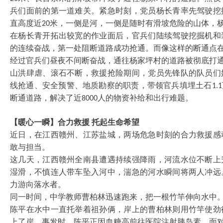
兵们面前的第一道难关。紧急时刻，党员杨长青率先驾驶挖
直高度近
米，一侧是河，一侧是随时有滑坡危险的山体，
20
在杨长青开拓出较宽的作业面后，官兵们陆续驾驶挖掘机和
的连续奋战，第一处阻断道路成功抢通。而像这样的断通点
经过官兵们昼夜不间断奋战，通往杨家坪村的道路被彻底打
山洪肆虐、滚石不断，救援抢险期间，党员先锋队的队员们
线抢通、安全预警、地质勘察的职责，带领官兵填埋土石
1.1
断通道路，解决了近
人的物资补给和出行难题。
8000
【暖心一瞬】合力救援
托起生命希望
近日，在江西赣州、江苏盐城，两场危急时刻的合力救援感
敢与担当。
这几天，江西赣州全南县遭遇持续强降雨，河流水位不断上
湿滑，不慎连人带车坠入河中，湍急的河水瞬间将两人冲远
力游向落水者。
同一时间，中学教师曹柏林迅速跑来，把一根竹竿伸向水中
陈平在水中一直托举着祖孙俩，岸上的曹柏林则用竹竿使劲
上了岸。事发时，陈平正因血糖高前往医院注射胰岛素，面