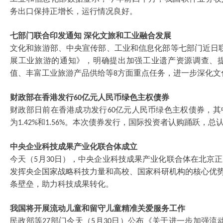
务出口保持正增长，运行情况良好。
七部门联合印发通知
深化文旅和工业融合发展
文化和旅游部、中央宣传部、工业和信息化部等七部门近日
展工业旅游的通知》，明确提出加强工业遗产资源调查、
值、丰富工业旅游产品供给等
方面重点任务，进一步深化文
8
财政部在香港发行
亿元人民币绿色主权债券
60
财政部日前在香港成功发行
亿元人民币绿色主权债券，其
60
为
和
。本次债券发行，国际投资者认购踊跃，总
1.42%
1.56%
中央企业科技成果产业化联合体成立
今天（
月
日），中央企业科技成果产业化联合体在北京正
5
30
发挥央企国家战略科技力量和高校、国家科研机构的核心优势
条壁垒，助力科技成果转化。
我国将开展流动儿童和留守儿童精准关爱服务工作
民政部等
部门今天（
月
日）公布《关于进一步加强流
27
5
30