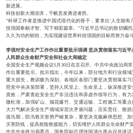
新进展。
科技创新大潮澎湃，千帆竞发勇进者胜。
“科研工作者是推进中国式现代化的骨干，要拿出‘人生能有
技强国奉献才智、写下精彩篇章。”习近平总书记的殷切嘱
久久为功的韧劲，为实现建设世界科技强国的目标而努力奋
李强对安全生产工作作出重要批示强调
坚决贯彻落实习近平
人民群众生命财产安全和社会大局稳定
全国安全生产视频会议
月
日在京召开。中共中央政治局常
5
30
作出重要批示。批示指出，今年以来，部分地方和行业领域
重大损失，教训极为深刻。各地区各部门要坚决贯彻落实习
照党中央决策部署，坚持人民至上、生命至上，纵深推进安
质效，严肃查处安全生产非法违法和弄虚作假等行为，有力
微杜渐，加强矿山、烟花爆竹、交通运输、工程施工等重点
大力气解决安全生产领域深层次矛盾问题，压实责任、狠抓
值汛期，防汛救灾形势严峻复杂，要坚决克服麻痹思想、加
灾害防线，提高抢险救援能力，切实维护人民群众生命财产
中共中央政治局委员、国务院副总理张国清出席会议并讲话