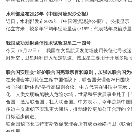
19.1
水利部发布
年《中国河流泥沙公报》
2025
近日，水利部发布
年《中国河流泥沙公报》。公报显示
2025
亿立方米，较多年平均年径流量偏小
；代表站年总输沙量
18%
我国成功发射通信技术试验卫星二十四号
今天（
月
日），我国在文昌航天发射场使用长征七号改运
5
27
射升空，卫星顺利进入预定轨道。该卫星主要用于开展多频
联合国安理会
“维护联合国宪章宗旨和原则，加强以联合国为
在安理会本月轮值主席中国倡议下，联合国安理会
日围绕
26
核心的国际体系”举行高级别会议。中方代表在讲话中表示
化，人类文明航船驶入危险水域，世界和平发展事业处于十
合国，激活联合国，壮大联合国。中方表示，今年是新中国
多边主义旗帜下实现更大团结，推动建设更加公正合理的全
目标迈步前进。
联合国秘书长古特雷斯敦促安理会所有成员始终捍卫《联合
有作用。