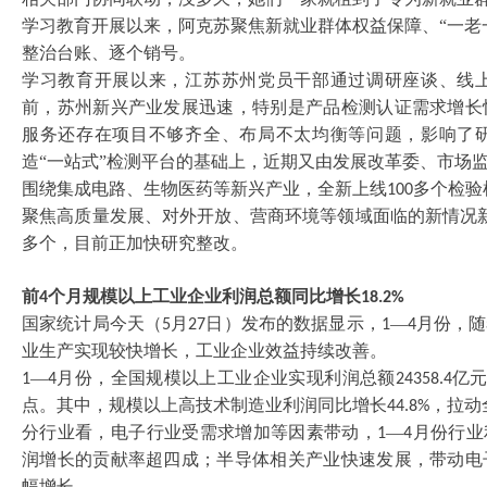
学习教育开展以来，阿克苏聚焦新就业群体权益保障、
“一
整治台账、逐个销号。
学习教育开展以来，江苏苏州党员干部通过调研座谈、线
前，苏州新兴产业发展迅速，特别是产品检测认证需求增长
服务还存在项目不够齐全、布局不太均衡等问题，影响了
造
“一站式”检测平台的基础上，近期又由发展改革委、市场
围绕集成电路、生物医药等新兴产业，全新上线
多个检验
100
聚焦高质量发展、对外开放、营商环境等领域面临的新情况
多个，目前正加快研究整改。
前
个月规模以上工业企业利润总额同比增长
4
18.2%
国家统计局今天（
月
日）发布的数据显示，
—
月份，随
5
27
1
4
业生产实现较快增长，工业企业效益持续改善。
—
月份，全国规模以上工业企业实现利润总额
亿
1
4
24358.4
点。其中，规模以上高技术制造业利润同比增长
，拉动
44.8%
分行业看，电子行业受需求增加等因素带动，
—
月份行业
1
4
润增长的贡献率超四成；半导体相关产业快速发展，带动电
幅增长。