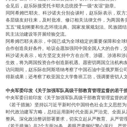
会见后，赵乐际接受托卡耶夫总统授予一级
“友谊”勋章。
同阿希姆巴耶夫、科沙诺夫分别会谈时，赵乐际表示，双方
各层级友好往来，及时批准、修订相关法律文件，为两国务
五五”规划纲要和生态环境法典、国家发展规划法、民族团
民主法治建设等开展经验交流。
阿希姆巴耶夫表示，中国已成为全球稳定的重要保障和全球
合作创造良好条件。哈议会愿加强同中国全国人大的合作，
科沙诺夫表示，哈方坚定支持中方在台湾、涉疆、涉港和涉
生效，将为两国投资合作创造新机遇。愿密切两国立法机构
访问期间，赵乐际在阿斯塔纳考察了中国石油中亚俄罗斯公
得新成果；还考察了欧亚国立大学鲁班工坊，强调要密切人
中央军委印发《关于加强军队高级干部教育管理监督的若干
中央军委日前印发《关于加强军队高级干部教育管理监督的
《若干措施》坚持以习近平新时代中国特色社会主义思想为
时代政治建军方略，总结运用新时代全面从严治党、全面从
整风、深化政治整训部署要求，切实立起从严教育、从严管
《若干措施》共
个方面
条，着眼严肃纲纪警心策行、严管
7
26