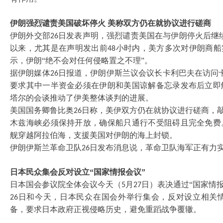
伊朗强烈谴责美国破坏停火
美称双方仍在就协议进行磋商
伊朗外交部
日发表声明，强烈谴责美国在与伊朗停火后继续
26
以来，尤其是在声明发出前
小时内，美方多次对伊朗商船
48
示，伊朗“绝不会对任何侵略置之不理”。
据伊朗媒体
日报道，伊朗伊斯兰议会议长卡利巴夫在访问
26
要求其中一半资金必须在伊朗和美国谅解备忘录发布后立即
塔尔的会谈推动了伊美整体谈判的进展。
美国国务卿鲁比奥
日称，美伊双方仍在就协议进行磋商，敲
26
木兹海峡必须保持开放，确保船只通行不受阻碍且完全免费
舰穿越阿拉伯海，支援美国对伊朗的海上封锁。
伊朗伊斯兰革命卫队
日发布消息说，革命卫队海军正有力
26
日本民众集会反对设立
“国家情报会议”
日本国会参议院全体会议今天（
月
日）表决通过“国家情
5
27
日和今天，日本民众在国会外举行集会，反对设立相关
26
备，要求日本政府正视侵略历史，避免重蹈战争覆辙。