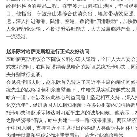
经得起检验的精品工程。在宁波舟山港梅山港区，李强观
目。他指出，宁波舟山港综合优势突出，辐射带动效应强
运，深入推进海港、陆港、空港、数贸港
“四港联动”，加快
人化智能化运输，不断提升吞吐能力，大力发展临港产业，
一流强港。
赵乐际对哈萨克斯坦进行正式友好访问
应哈萨克斯坦议会下院议长科沙诺夫邀请，全国人大常委会
式友好访问，在阿斯塔纳会见哈萨克斯坦总统托卡耶夫，同
夫分别举行会谈。
会见托卡耶夫时，赵乐际首先转达了习近平主席的亲切问候
统先生的战略引领和亲自擘画下，中哈关系实现跨越式发展
哈方一道，在涉及彼此核心利益问题上坚定相互支持，深入
化交流年”，促进两国人民相知相亲；在多边框架内加强协调
托卡耶夫请赵乐际转达对习近平主席的诚挚问候。他表示，
之路经济带”倡议，哈中共建“一带一路”硕果累累。两国经
个中国原则，支持习近平主席提出的构建人类命运共同体理
为维护世界和平稳定作出重要贡献，哈方对此高度赞赏。