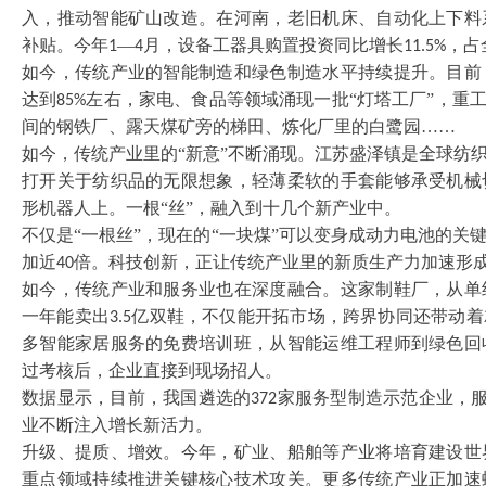
入，推动智能矿山改造。在河南，老旧机床、自动化上下料
补贴。今年
—
月，设备工器具购置投资同比增长
，占
1
4
11.5%
如今，传统产业的智能制造和绿色制造水平持续提升。目前
达到
左右，家电、食品等领域涌现一批“灯塔工厂”，重工
85%
间的钢铁厂、露天煤矿旁的梯田、炼化厂里的白鹭园……
如今，传统产业里的
“新意”不断涌现。江苏盛泽镇是全球纺
打开关于纺织品的无限想象，轻薄柔软的手套能够承受机械
形机器人上。一根“丝”，融入到十几个新产业中。
不仅是
“一根丝”，现在的“一块煤”可以变身成动力电池的
加近
倍。科技创新，正让传统产业里的新质生产力加速形
40
如今，传统产业和服务业也在深度融合。这家制鞋厂，从单
一年能卖出
亿双鞋，不仅能开拓市场，跨界协同还带动着
3.5
多智能家居服务的免费培训班，从智能运维工程师到绿色回
过考核后，企业直接到现场招人。
数据显示，目前，我国遴选的
家服务型制造示范企业，
372
业不断注入增长新活力。
升级、提质、增效。今年，矿业、船舶等产业将培育建设世
重点领域持续推进关键核心技术攻关。更多传统产业正加速