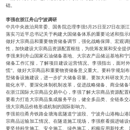
础。
李强在浙江舟山宁波调研
中共中央政治局常委、国务院总理李强
月
日至
日在浙江
5
25
27
落实习近平总书记关于构建大国储备体系的重要论述和指示
做好大宗商品和重要物资储备调节，强化战略保障、宏观调
性，加快建设大宗商品资源配置枢纽，为统筹发展和安全提
李强来到舟山国家石油储备基地、大宗农产品储运基地和宁
储备工作汇报，了解项目建设运营情况。李强指出，面对
慌”。做好大宗商品和重要物资储备意义重大。要科学规划
型储备设施建设，进一步扩大储备容量。要加大科研攻关力
能化水平。要深化体制机制改革，促进战略储备、商业储备
在浙江国际大宗商品交易中心，李强了解大宗商品资源配置
要着力打造大宗商品集成服务平台，健全多品类、全链条交
强大宗商品价格形成机制的国际影响力。
李强前往甬舟铁路金塘海底隧道宁波段、宁波舟山港梅山港
宗商品运输加工情况。在隧道施工现场，李强察看掘进铺设
要坚持科学施工、安全施工、绿色施工，积极应用新技术、