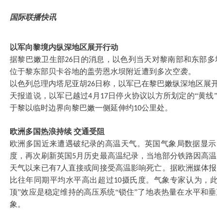
国际联播快讯
以军向黎境内纵深地区展开行动
据黎巴嫩卫生部
日的消息，以色列当天对黎南部和东部多
26
位于黎东部贝卡谷地的盖劳恩水坝附近遭到多次空袭。
以色列总理内塔尼亚胡
日称，以军已在黎巴嫩纵深地区展开
26
天报道说，以军已越过
月
日停火协议以方所划定的“黄线”
4
17
于黎以临时边界向黎巴嫩一侧延伸约
公里处。
10
欧洲多国热浪持续
交通受阻
欧洲多国近来遭遇破纪录的高温天气。英国气象局数据显示
度，再次刷新英国
月历史最高温纪录，当地部分铁路因高温
5
天气以来已有
人直接或间接受高温影响死亡。据欧洲媒体报
7
比往年同期平均水平高出超过
摄氏度。气象专家认为，此
10
顶”效应是稳定维持的高压系统“锁住”了地表热量在水平和
象。