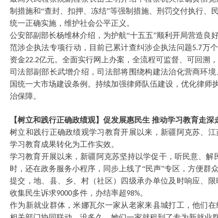
制措施和
“查封、扣押、冻结”等强制措施、刑罚交付执行、
统一正确实施，维护社会公平正义。
公安部副部长杨维林介绍，为护航
“十五五”顺利开局营造良
范涉企执法专项行动，目前已累计查纠涉企执法问题
万
5.7
资金
亿元。全面实行网上办案，全流程可监督、可回溯，
22.2
司法部副部长武增介绍，司法部将围绕构建法治化营商环境
国统一大市场建设条例。持续加强律师队伍建设，优化律师
治保障。
【树立和践行正确政绩观】促发展惠民生
推动学习教育走深
树立和践行正确政绩观学习教育开展以来，新疆阿克苏、江
学习教育成果转化为工作实效。
学习教育开展以来，新疆阿克苏坚持以学促干，听民意、解
时，还在政务服务小程序，同步上线了“民声”专区，方便群
提交，地、县、乡、村（社区）四级承办单位及时响应、限
收集民生诉求
多件，办结率超
。
9000
98%
作为新就业群体，米娜瓦尔一家从老家来县城打工，他们在
相关部门协同联动，没多久，她们一家就租到了专为新就业