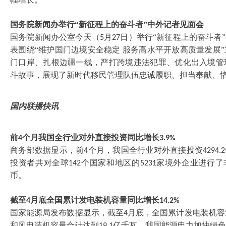
国务院新闻办举行
“新征程上的奋斗者”中外记者见面会
国务院新闻办公室今天（
月
日）举行“新征程上的奋斗者
5
27
表围绕“维护国门边境安全稳定 服务高水平开放高质量发展
门口岸、扎根边疆一线，严打跨境违法犯罪、优化出入境管
斗故事，展现了新时代移民管理队伍忠诚履职、担当奉献、
国内联播快讯
前
个月我国全行业对外直接投资同比增长
4
3.9%
商务部数据显示，前
个月，我国全行业对外直接投资
4
4294.2
投资者共对全球
个国家和地区的
家境外企业进行了
142
5231
币。
截至
月底全国累计发电装机容量同比增长
4
14.2%
国家能源局发布数据显示，截至
月底，全国累计发电装机容
4
和风电装机容量合计达到
亿千瓦，我国能源电力加快绿色