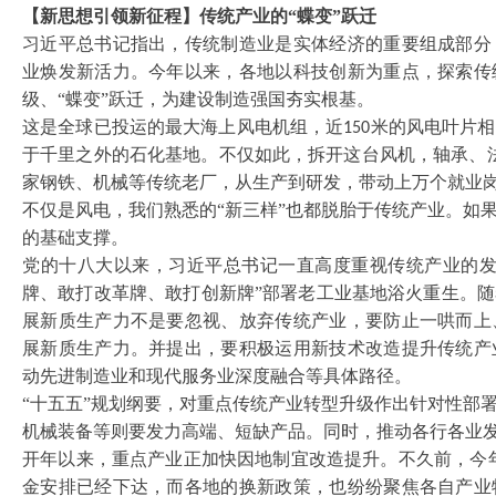
【新思想引领新征程】传统产业的
“蝶变”跃迁
习近平总书记指出，传统制造业是实体经济的重要组成部分
业焕发新活力。今年以来，各地以科技创新为重点，探索传
级、
“蝶变”跃迁，为建设制造强国夯实根基。
这是全球已投运的最大海上风电机组，近
米的风电叶片相
150
于千里之外的石化基地。不仅如此，拆开这台风机，轴承、
家钢铁、机械等传统老厂，从生产到研发，带动上万个就业
不仅是风电，我们熟悉的
“新三样”也都脱胎于传统产业。如
的基础支撑。
党的十八大以来，习近平总书记一直高度重视传统产业的
牌、敢打改革牌、敢打创新牌”部署老工业基地浴火重生。
展新质生产力不是要忽视、放弃传统产业，要防止一哄而上
展新质生产力。并提出，要积极运用新技术改造提升传统产
动先进制造业和现代服务业深度融合等具体路径。
“十五五”规划纲要，对重点传统产业转型升级作出针对性部
机械装备等则要发力高端、短缺产品。同时，推动各行各业
开年以来，重点产业正加快因地制宜改造提升。不久前，今
金安排已经下达，而各地的换新政策，也纷纷聚焦各自产业