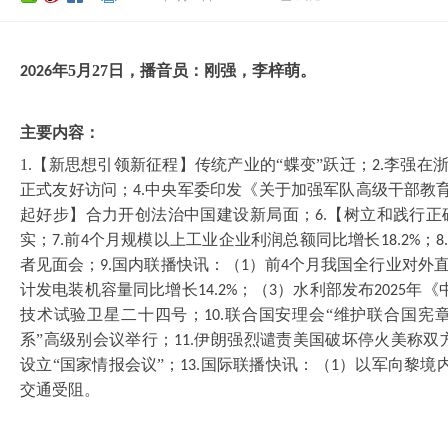
年
5
月
27
日，播音员：刚强，
李梓萌
。
202
6
主要内容：
1.【新思想引领新征程】传统产业的
“蝶变”跃迁；
李强在
2.
正式友好访问；
中央军委印发《关于加强军队高级干部教
4.
起好步】合力开创法治中国建设新局面；
【树立和践行正
6.
实；
前
个月规模以上工业企业利润总额同比增长
；
7.
4
18.2%
8.
者见面会；
国内联播快讯：（
）前
个月我国全行业对外
9.
1
4
计发电装机容量同比增长
；（
）水利部发布
年《
14.2%
3
2025
技术试验卫星二十四号；
联合国安理会“维护联合国宪
10.
系”高级别会议举行；
伊朗强烈谴责美国破坏停火美称双
11.
设立“国家情报会议”；
国际联播快讯：（
）以军向黎境
13.
1
交通受阻。