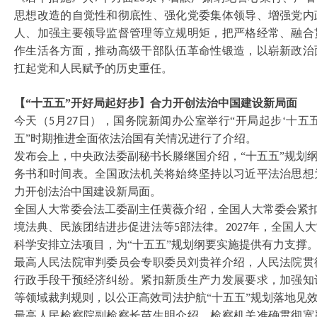
思想改造的自觉性和彻底性、强化党委集体领导、增强党内
人、加强主要领导监督管理等立规明矩，把严格经常、融合
作生活各方面，推动高级干部队伍革命性锻造，以崭新政治
扛起党和人民赋予的历史重任。
【
“十五五”开好局起好步】合力开创法治中国建设新局面
今天（
月
日），国务院新闻办公室举行“开局起步‘十五五
5
27
五”时期推进全面依法治国有关情况进行了介绍。
发布会上，中央政法委副秘书长滕继国介绍，
“十五五”规划
务书和时间表。全国政法机关将始终坚持以习近平法治思想
力开创法治中国建设新局面。
全国人大常委会法工委副主任黄薇介绍，全国人大常委会紧
境法典、民族团结进步促进法等
部法律。
年，全国人大
5
2027
科学安排立法项目，为“十五五”规划纲要实施提供有力支撑
最高人民法院审判委员会专职委员刘贵祥介绍，人民法院贯
行政手段干预经济纠纷。紧扣新质生产力发展要求，加强知
等领域裁判规则，以公正高效司法护航
“十五五”规划落地见
最高人民检察院副检察长苗生明介绍，检察机关准确贯彻宽