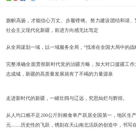
旗帜高扬，才能信心万丈、步履铿锵。努力建设团结和谐、
社会主义现代化新疆，前进方向感无比笃定
从全局谋划一域，以一域服务全局，“找准在全国大局中的战
完整准确全面贯彻新时代党的治疆方略，加大对口援疆工作
志成城，新疆的高质量发展就有了不竭的力量源泉
走进新时代的新疆，一睹壮阔与辽远，究思灿烂与辉煌。
从人均口粮不足200公斤到粮食单产跃居全国第一，地区生产总值从
元……历史性的飞跃，镌刻在天山南北活跃的创造中，书写