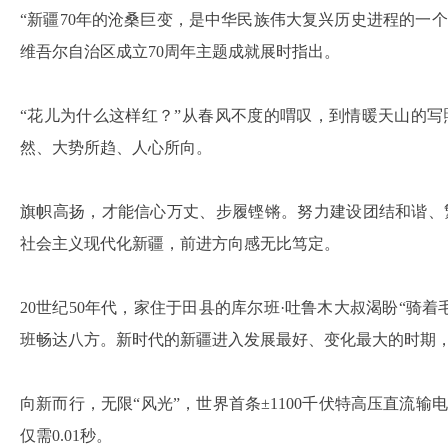
“新疆70年的沧桑巨变，是中华民族伟大复兴历史进程的一个
维吾尔自治区成立70周年主题成就展时指出。
“花儿为什么这样红？”从春风不度的喟叹，到情暖天山的
然、大势所趋、人心所向。
旗帜高扬，才能信心万丈、步履铿锵。努力建设团结和谐、
社会主义现代化新疆，前进方向感无比笃定。
20世纪50年代，家住于田县的库尔班·吐鲁木大叔渴盼“骑
班畅达八方。新时代的新疆进入发展最好、变化最大的时期
向新而行，无限“风光”，世界首条±1100千伏特高压直流输
仅需0.01秒。