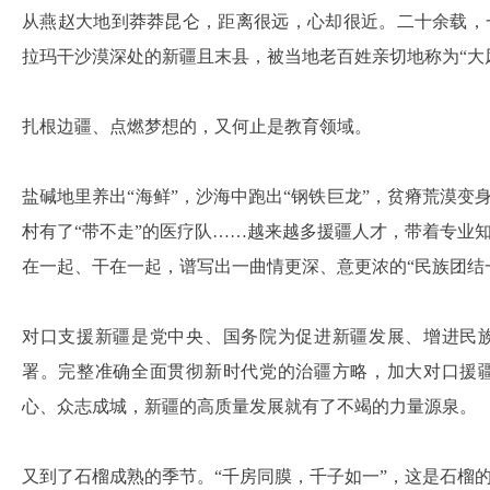
从燕赵大地到莽莽昆仑，距离很远，心却很近。二十余载，
拉玛干沙漠深处的新疆且末县，被当地老百姓亲切地称为“大
扎根边疆、点燃梦想的，又何止是教育领域。
盐碱地里养出“海鲜”，沙海中跑出“钢铁巨龙”，贫瘠荒漠变
村有了“带不走”的医疗队……越来越多援疆人才，带着专业
在一起、干在一起，谱写出一曲情更深、意更浓的“民族团结
对口支援新疆是党中央、国务院为促进新疆发展、增进民
署。完整准确全面贯彻新时代党的治疆方略，加大对口援
心、众志成城，新疆的高质量发展就有了不竭的力量源泉。
又到了石榴成熟的季节。“千房同膜，千子如一”，这是石榴