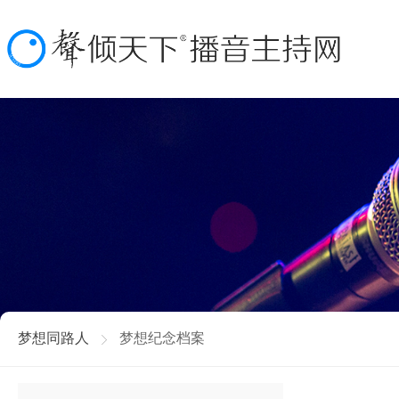
梦想同路人
梦想纪念档案
ꁕ