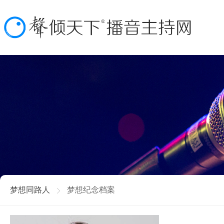
梦想同路人
梦想纪念档案
ꁕ